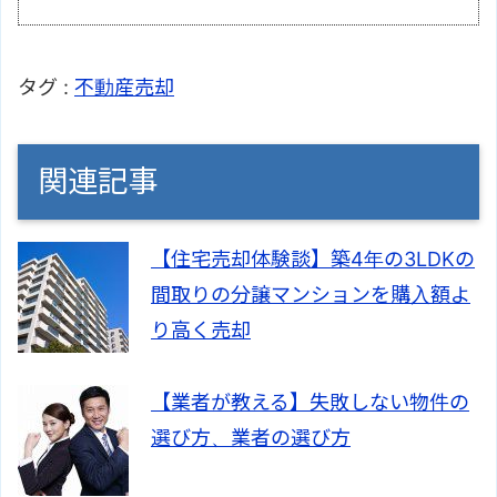
タグ :
不動産売却
関連記事
【住宅売却体験談】築4年の3LDKの
間取りの分譲マンションを購入額よ
り高く売却
【業者が教える】失敗しない物件の
選び方、業者の選び方