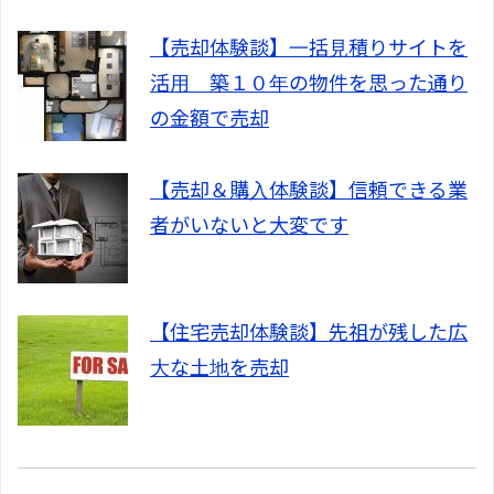
【売却体験談】一括見積りサイトを
活用 築１０年の物件を思った通り
の金額で売却
【売却＆購入体験談】信頼できる業
者がいないと大変です
【住宅売却体験談】先祖が残した広
大な土地を売却