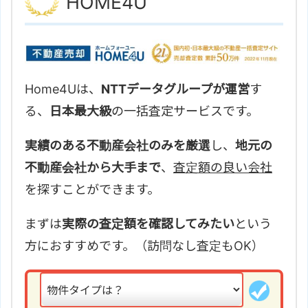
HOME4U
Home4Uは、
NTTデータグループが運営
す
る、
日本最大級
の一括査定サービスです。
実績のある不動産会社のみを厳選
し、
地元の
不動産会社から大手まで
、
査定額の良い会社
を探すことができます。
まずは
実際の査定額を確認してみたい
という
方におすすめです。（訪問なし査定もOK）