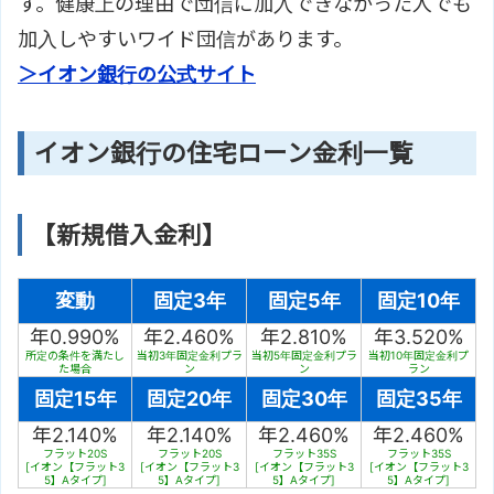
す。健康上の理由で団信に加入できなかった人でも
加入しやすいワイド団信があります。
＞イオン銀行の公式サイト
イオン銀行の住宅ローン金利一覧
【新規借入金利】
変動
固定3年
固定5年
固定10年
年0.990%
年2.460%
年2.810%
年3.520%
所定の条件を満たし
当初3年固定金利プラ
当初5年固定金利プラ
当初10年固定金利プ
た場合
ン
ン
ラン
固定15年
固定20年
固定30年
固定35年
年2.140%
年2.140%
年2.460%
年2.460%
フラット20S
フラット20S
フラット35S
フラット35S
[イオン【フラット3
[イオン【フラット3
[イオン【フラット3
[イオン【フラット3
5】Aタイプ]
5】Aタイプ]
5】Aタイプ]
5】Aタイプ]