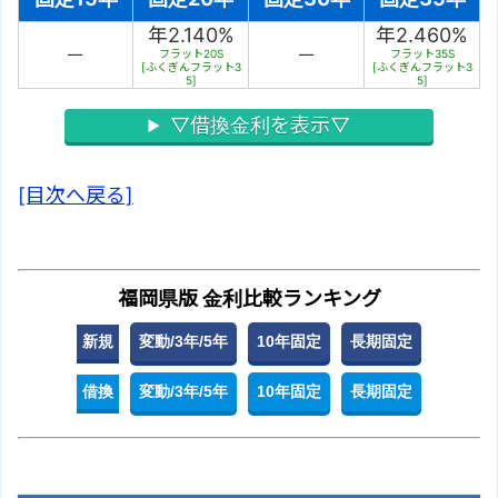
年2.140%
年2.460%
－
－
フラット20S
フラット35S
[ふくぎんフラット3
[ふくぎんフラット3
5]
5]
▽借換金利を表示▽
[目次へ戻る]
福岡県版 金利比較ランキング
新規
変動/3年/5年
10年固定
長期固定
借換
変動/3年/5年
10年固定
長期固定