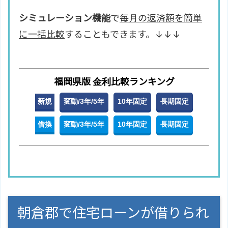
シミュレーション機能
で
毎月の返済額を簡単
に一括比較
することもできます。↓↓↓
福岡県版 金利比較ランキング
新規
変動/3年/5年
10年固定
長期固定
借換
変動/3年/5年
10年固定
長期固定
朝倉郡で住宅ローンが借りられ