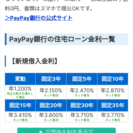
料0円。書類はスマホで提出OKです。
＞PayPay銀行の公式サイト
PayPay銀行の住宅ローン金利一覧
【新規借入金利】
変動
固定3年
固定5年
固定10年
年1.200%
年2.150%
年2.470%
年2.870%
所定の条件を満たし
ネット専用
ネット専用
ネット専用
た場合
固定15年
固定20年
固定30年
固定35年
年3.410%
年3.600%
年3.710%
年3.770%
ネット専用
ネット専用
ネット専用
ネット専用
▽借換金利を表示▽