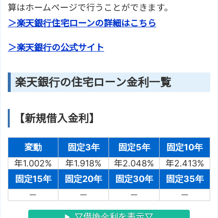
算はホームページで行うことができます。
＞楽天銀行住宅ローンの詳細はこちら
＞楽天銀行の公式サイト
楽天銀行の住宅ローン金利一覧
【新規借入金利】
変動
固定3年
固定5年
固定10年
年1.002%
年1.918%
年2.048%
年2.413%
固定15年
固定20年
固定30年
固定35年
－
－
－
－
▽借換金利を表示▽