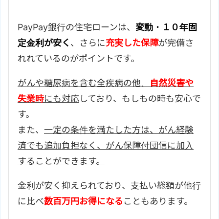
PayPay銀行の住宅ローンは、
変動・１０年固
定金利が安く
、さらに
充実した保障
が完備さ
れれているのがポイントです。
がんや糖尿病を含む全疾病の他、
自然災害や
失業時
にも対応
しており、もしもの時も安心で
す。
また、
一定の条件を満たした方は、がん経験
済でも追加負担なく、がん保障付団信に加入
することができます。
金利が安く抑えられており、支払い総額が他行
に比べ
数百万円お得になる
こともあります。