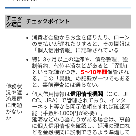
チェッ
チェックポイント
ク項目
消費者金融からお金を借りたり、ローン
の支払いが遅れたりすると、その情報は
「個人信用情報」に記録されている
特に3ヶ月以上の延滞や、債務整理、強
制解約、代位弁済などがあると「異動」
という記録がつき、
5～10年間
保管され
る。この「異動」の記録が一つでもある
と、事前審査には通らない。
債務状
況や返
個人信用情報は
信用情報機関
（CIC、JI
済履歴
CC、JBA）で管理されており、インタ
に問題
ーネット等から開示依頼をすれば確認可
がない
能（手数料1,000円が必要）。
か
延滞などの心当たりがある場合は、事前
に個人信用情報を確認し、延滞の理由な
どを金融機関に説明できるよう準備して