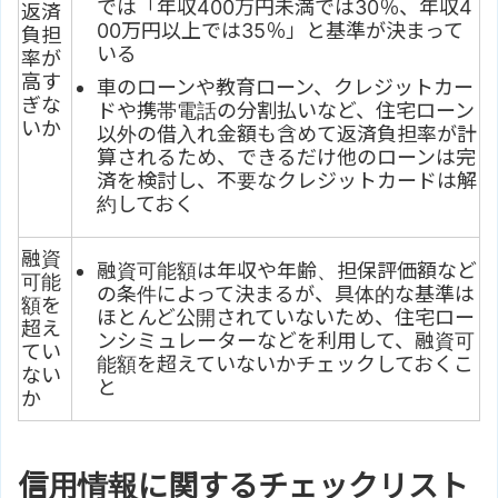
では「年収400万円未満では30％、年収4
返済
00万円以上では35％」と基準が決まって
負担
いる
率が
高す
車のローンや教育ローン、クレジットカー
ぎな
ドや携帯電話の分割払いなど、住宅ローン
いか
以外の借入れ金額も含めて返済負担率が計
算されるため、できるだけ他のローンは完
済を検討し、不要なクレジットカードは解
約しておく
融資
融資可能額は年収や年齢、担保評価額など
可能
の条件によって決まるが、具体的な基準は
額を
ほとんど公開されていないため、住宅ロー
超え
ンシミュレーターなどを利用して、融資可
てい
能額を超えていないかチェックしておくこ
ない
と
か
信用情報に関するチェックリスト