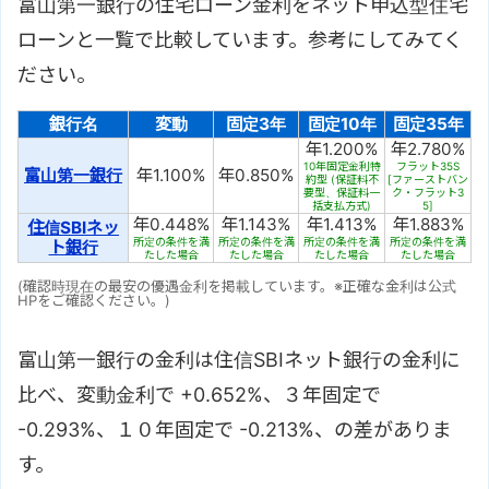
富山第一銀行の住宅ローン金利をネット申込型住宅
ローンと一覧で比較しています。参考にしてみてく
ださい。
銀行名
変動
固定3年
固定10年
固定35年
年1.200%
年2.780%
10年固定金利特
フラット35S
富山第一銀行
年1.100%
年0.850%
約型 (保証料不
[ファーストバン
要型、保証料一
ク・フラット3
括支払方式)
5]
年0.448%
年1.143%
年1.413%
年1.883%
住信SBIネッ
所定の条件を満
所定の条件を満
所定の条件を満
所定の条件を満
ト銀行
たした場合
たした場合
たした場合
たした場合
(確認時現在の最安の優遇金利を掲載しています。※正確な金利は公式
HPをご確認ください。)
富山第一銀行の金利は住信SBIネット銀行の金利に
比べ、変動金利で +0.652%、３年固定で
-0.293%、１０年固定で -0.213%、の差がありま
す。