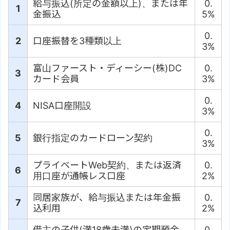
給与振込(所定の金額以上)、または年
0.
1
金振込
5%
0.
2
口座振替を3種類以上
3%
富山ファースト・ディーシー(株)DC
0.
3
カード会員
3%
0.
4
NISA口座開設
3%
0.
5
銀行指定のカードローン契約
3%
プライベートWeb契約、または返済
0.
6
用口座が通帳レス口座
2%
同居家族が、給与振込または年金振
0.
7
込利用
2%
借主の子供(満18歳未満)の定期預金
0.