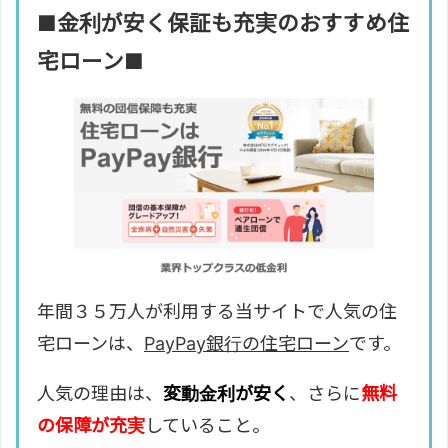
■金利が安く保証も充実のおすすめ住
宅ローン■
年間３５万人が利用する当サイトで人気の住
宅ローンは、
PayPay銀行の住宅ローン
です。
人気の理由は、
変動金利が安く
、さらに
無料
の保障が充実
していること。