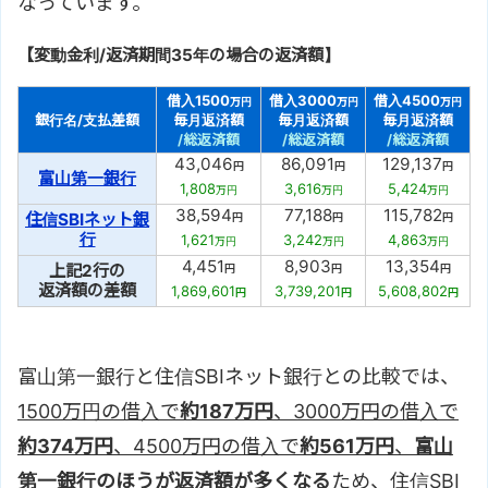
なっています。
【変動金利/返済期間35年の場合の返済額】
借入1500
借入3000
借入4500
万円
万円
万円
銀行名/支払差額
毎月返済額
毎月返済額
毎月返済額
/総返済額
/総返済額
/総返済額
43,046
86,091
129,137
円
円
円
富山第一銀行
1,808
3,616
5,424
万円
万円
万円
38,594
77,188
115,782
住信SBIネット銀
円
円
円
行
1,621
3,242
4,863
万円
万円
万円
4,451
8,903
13,354
上記2行の
円
円
円
返済額の差額
1,869,601
3,739,201
5,608,802
円
円
円
富山第一銀行と住信SBIネット銀行との比較では、
1500万円の借入で
約187万円
、3000万円の借入で
約374万円
、4500万円の借入で
約561万円
、
富山
第一銀行のほうが返済額が多くなる
ため、住信SBI