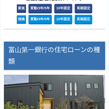
新規
変動/3年/5年
10年固定
長期固定
借換
変動/3年/5年
10年固定
長期固定
富山第一銀行の住宅ローンの種
類