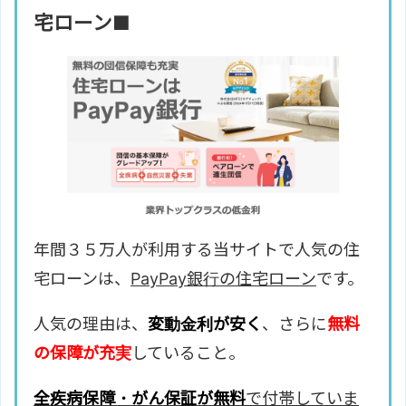
宅ローン■
年間３５万人が利用する当サイトで人気の住
宅ローンは、
PayPay銀行の住宅ローン
です。
人気の理由は、
変動金利が安く
、さらに
無料
の保障が充実
していること。
全疾病保障・がん保証が無料
で付帯していま