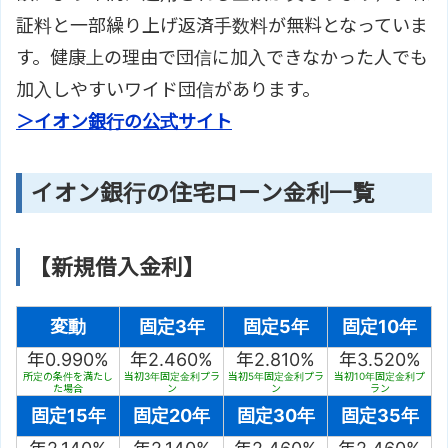
証料と一部繰り上げ返済手数料が無料となっていま
す。健康上の理由で団信に加入できなかった人でも
加入しやすいワイド団信があります。
＞イオン銀行の公式サイト
イオン銀行の住宅ローン金利一覧
【新規借入金利】
変動
固定3年
固定5年
固定10年
年0.990%
年2.460%
年2.810%
年3.520%
所定の条件を満たし
当初3年固定金利プラ
当初5年固定金利プラ
当初10年固定金利プ
た場合
ン
ン
ラン
固定15年
固定20年
固定30年
固定35年