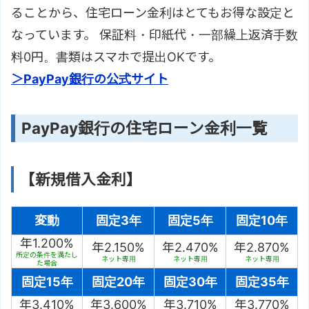
ることから、住宅ローン金利はとてもお得な設定と
なっています。 保証料・印紙代・一部繰上返済手数
料0円。書類はスマホで提出OKです。
＞PayPay銀行の公式サイト
PayPay銀行の住宅ローン金利一覧
【新規借入金利】
変動
固定3年
固定5年
固定10年
年1.200%
年2.150%
年2.470%
年2.870%
所定の条件を満たし
ネット専用
ネット専用
ネット専用
た場合
固定15年
固定20年
固定30年
固定35年
年3.410%
年3.600%
年3.710%
年3.770%