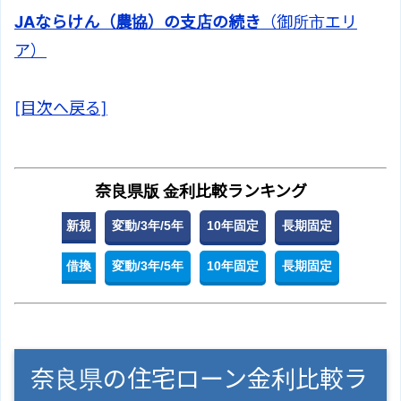
JAならけん（農協）の支店の続き
（御所市エリ
ア）
[目次へ戻る]
奈良県版 金利比較ランキング
新規
変動/3年/5年
10年固定
長期固定
借換
変動/3年/5年
10年固定
長期固定
奈良県の住宅ローン金利比較ラ