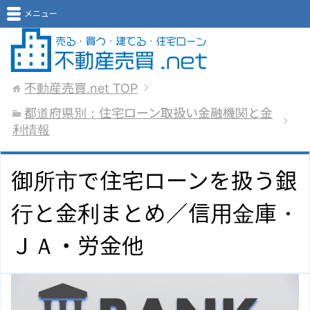
メニュー
不動産売買.net
TOP
都道府県別：住宅ローン取扱い金融機関と金
利情報
御所市で住宅ローンを扱う銀
行と金利まとめ／信用金庫・
ＪＡ・労金他