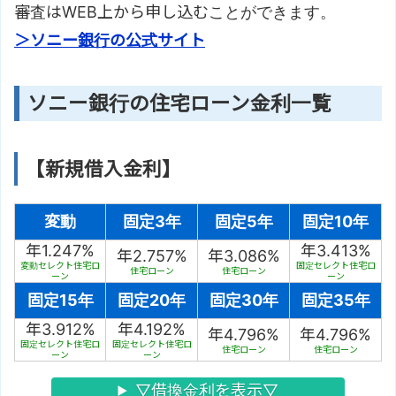
審査はWEB上から申し込むことができます。
＞ソニー銀行の公式サイト
ソニー銀行の住宅ローン金利一覧
【新規借入金利】
変動
固定3年
固定5年
固定10年
年1.247%
年3.413%
年2.757%
年3.086%
変動セレクト住宅ロ
固定セレクト住宅ロ
住宅ローン
住宅ローン
ーン
ーン
固定15年
固定20年
固定30年
固定35年
年3.912%
年4.192%
年4.796%
年4.796%
固定セレクト住宅ロ
固定セレクト住宅ロ
住宅ローン
住宅ローン
ーン
ーン
▽借換金利を表示▽