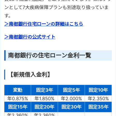
ンとして7大疾病保障プランも別途取り扱っていま
す。
＞南都銀行住宅ローンの詳細はこちら
＞南都銀行の公式サイト
南都銀行の住宅ローン金利一覧
【新規借入金利】
変動
固定3年
固定5年
固定10年
年0.875%
年1.850%
年2.000%
年2.350%
固定15年
固定20年
固定30年
固定35年
年2.360%
年2.360%