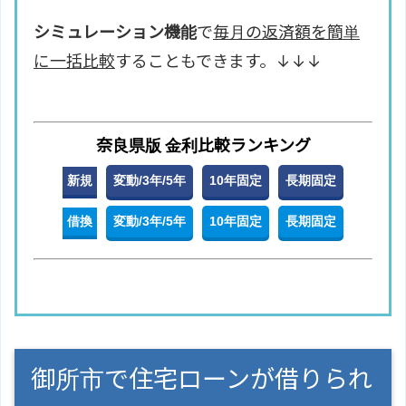
シミュレーション機能
で
毎月の返済額を簡単
に一括比較
することもできます。↓↓↓
奈良県版 金利比較ランキング
新規
変動/3年/5年
10年固定
長期固定
借換
変動/3年/5年
10年固定
長期固定
御所市で住宅ローンが借りられ