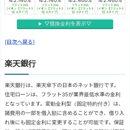
年2.140%
年2.140%
年2.460%
年2.460%
フラット20S
フラット20S
フラット35S
フラット35S
[イオン【フラット3
[イオン【フラット3
[イオン【フラット3
[イオン【フラット3
5】Aタイプ]
5】Aタイプ]
5】Aタイプ]
5】Aタイプ]
▽借換金利を表示▽
[目次へ戻る]
楽天銀行
楽天銀行は、楽天傘下の日本のネット銀行です。
住宅ローンは、フラット35が業界最低水準の金利
となっています。変動金利型（固定特約付き）は、
諸費用の一部を借入額に含めることができ、借り入
れ後にも固定金利に変更することが可能です。保証