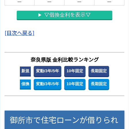
－
－
－
－
▽借換金利を表示▽
[目次へ戻る]
奈良県版 金利比較ランキング
新規
変動/3年/5年
10年固定
長期固定
借換
変動/3年/5年
10年固定
長期固定
御所市で住宅ローンが借りられ