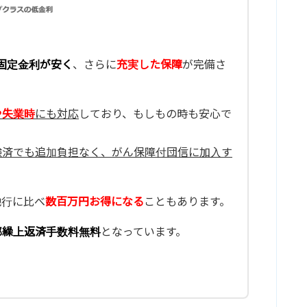
固定金利が安く
、さらに
充実した保障
が完備さ
や失業時
にも対応
しており、もしもの時も安心で
験済でも追加負担なく、がん保障付団信に加入す
他行に比べ
数百万円お得になる
こともあります。
部繰上返済手数料無料
となっています。