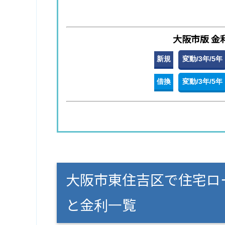
大阪市版 金
新規
変動/3年/5年
借換
変動/3年/5年
大阪市東住吉区で住宅ロ
と金利一覧