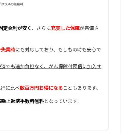
固定金利が安く
、さらに
充実した保障
が完備さ
や失業時
にも対応
しており、もしもの時も安心で
験済でも追加負担なく、がん保障付団信に加入す
他行に比べ
数百万円お得になる
こともあります。
部繰上返済手数料無料
となっています。