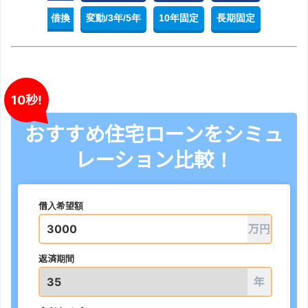
借換
変動/3年/5年
10年固定
長期固定
10秒!
おすすめ住宅ローンをシミュ
レーション比較！
借入希望額
万円
返済期間
年