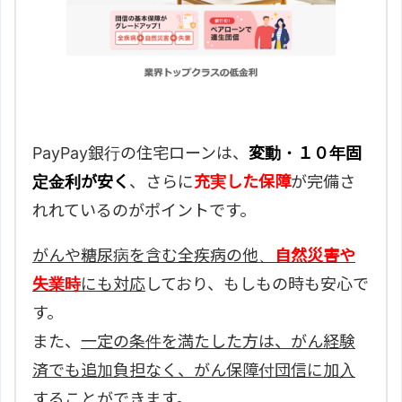
PayPay銀行の住宅ローンは、
変動・１０年固
定金利が安く
、さらに
充実した保障
が完備さ
れれているのがポイントです。
がんや糖尿病を含む全疾病の他、
自然災害や
失業時
にも対応
しており、もしもの時も安心で
す。
また、
一定の条件を満たした方は、がん経験
済でも追加負担なく、がん保障付団信に加入
することができます。