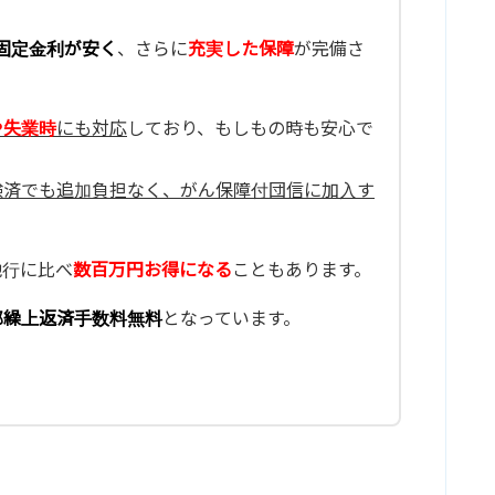
固定金利が安く
、さらに
充実した保障
が完備さ
や失業時
にも対応
しており、もしもの時も安心で
験済でも追加負担なく、がん保障付団信に加入す
他行に比べ
数百万円お得になる
こともあります。
部繰上返済手数料無料
となっています。