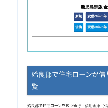
鹿児島県版 
新規
変動/3年/5年
借換
変動/3年/5年
姶良郡で住宅ローンが借
覧
姶良郡で住宅ローンを扱う銀行・信用金庫（信