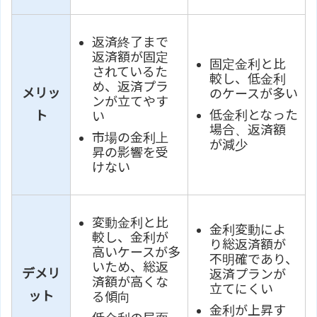
返済終了まで
返済額が固定
固定金利と比
されているた
較し、低金利
め、返済プラ
メリッ
のケースが多い
ンが立てやす
低金利となった
ト
い
場合、返済額
市場の金利上
が減少
昇の影響を受
けない
変動金利と比
金利変動によ
較し、金利が
り総返済額が
高いケースが多
不明確であり、
いため、総返
デメリ
返済プランが
済額が高くな
立てにくい
ット
る傾向
金利が上昇す