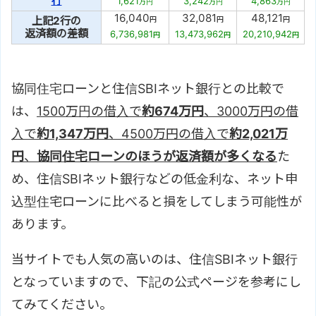
行
1,621
3,242
4,863
万円
万円
万円
16,040
32,081
48,121
上記2行の
円
円
円
返済額の差額
6,736,981
13,473,962
20,210,942
円
円
円
協同住宅ローンと住信SBIネット銀行との比較で
は、
1500万円の借入で
約674万円
、3000万円の借
入で
約1,347万円
、4500万円の借入で
約2,021万
円
、
協同住宅ローンのほうが返済額が多くなる
た
め、住信SBIネット銀行などの低金利な、ネット申
込型住宅ローンに比べると損をしてしまう可能性が
あります。
当サイトでも人気の高いのは、住信SBIネット銀行
となっていますので、下記の公式ページを参考にし
てみてください。