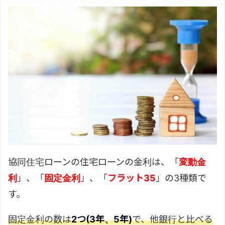
協同住宅ローンの住宅ローンの金利は、「
変動金
利
」、「
固定金利
」、「
フラット35
」の3種類で
す。
固定金利の数は
2つ(3年、5年)
で、他銀行と比べる