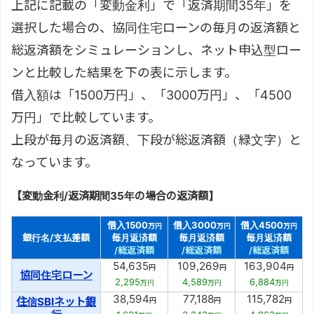
上記に記載の「変動金利」で「返済期間35年」を
選択した場合の、協同住宅ローンの毎月の返済額と
総返済額をシミュレーションし、ネット申込型ロー
ンと比較した結果を下の表に示します。
借入額は「1500万円」、「3000万円」、「4500
万円」で比較しています。
上段が毎月の返済額、下段が総返済額（緑文字）と
なっています。
【変動金利/返済期間35年の場合の返済額】
借入1500
借入3000
借入4500
万円
万円
万円
銀行名/支払差額
毎月返済額
毎月返済額
毎月返済額
/総返済額
/総返済額
/総返済額
54,635
109,269
163,904
円
円
円
協同住宅ローン
2,295
4,589
6,884
万円
万円
万円
38,594
77,188
115,782
住信SBIネット銀
円
円
円