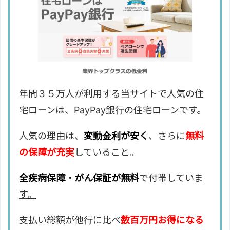
年間３５万人が利用する当サイトで人気の住
宅ローンは、
PayPay銀行の住宅ローン
です。
人気の理由は、
変動金利が安く
、さらに
無料
の保障が充実
していること。
全疾病保障・がん保証が無料
で付帯していま
す。
支払い総額が他行に比べ
数百万円お得になる