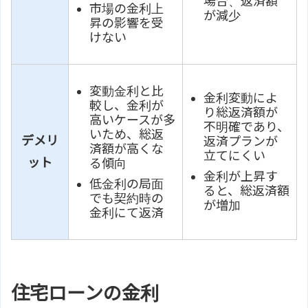
場合、返済額
市場の金利上
が減少
昇の影響を受
けない
変動金利と比
金利変動によ
較し、金利が
り総返済額が
高いケースが多
不明確であり、
いため、総返
デメリ
返済プランが
済額が高くな
立てにくい
ット
る傾向
金利が上昇す
低金利の局面
ると、総返済額
でも契約時の
が増加
金利にて返済
住宅ローンの金利