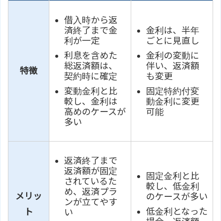
借入時から返
済終了まで金
金利は、半年
利が一定
ごとに見直し
利息を含めた
金利の変動に
総返済額は、
伴い、返済額
特徴
契約時に確定
も変更
変動金利と比
固定特約付変
較し、金利は
動金利に変更
高めのケースが
可能
多い
返済終了まで
返済額が固定
固定金利と比
されているた
較し、低金利
め、返済プラ
メリッ
のケースが多い
ンが立てやす
低金利となった
ト
い