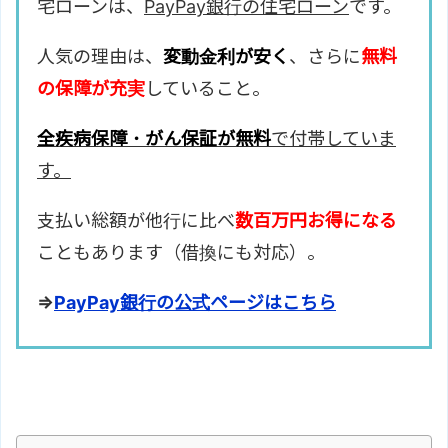
宅ローンは、
PayPay銀行の住宅ローン
です。
人気の理由は、
変動金利が安く
、さらに
無料
の保障が充実
していること。
全疾病保障・がん保証が無料
で付帯していま
す。
支払い総額が他行に比べ
数百万円お得になる
こともあります（借換にも対応）。
⇒
PayPay銀行の公式ページはこちら