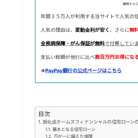
年間３５万人が利用する当サイトで人気の
人気の理由は、
変動金利が安く
、さらに
無
全疾病保障・がん保証が無料
で付帯してい
支払い総額が他行に比べ
数百万円お得にな
⇒
PayPay銀行の公式ページはこちら
目次
旭化成ホームズフィナンシャルの住宅ローン
基本となる住宅ローン
万が一に備えた保障