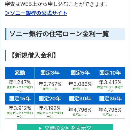
審査はWEB上から申し込むことができます。
＞ソニー銀行の公式サイト
ソニー銀行の住宅ローン金利一覧
【新規借入金利】
変動
固定3年
固定5年
固定10年
年1.247%
年3.413%
年2.757%
年3.086%
変動セレクト住宅ロ
固定セレクト住宅ロ
住宅ローン
住宅ローン
ーン
ーン
固定15年
固定20年
固定30年
固定35年
年3.912%
年4.192%
年4.796%
年4.796%
固定セレクト住宅ロ
固定セレクト住宅ロ
住宅ローン
住宅ローン
ーン
ーン
▽借換金利を表示▽