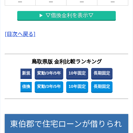
－
－
－
－
▽借換金利を表示▽
[目次へ戻る]
鳥取県版 金利比較ランキング
新規
変動/3年/5年
10年固定
長期固定
借換
変動/3年/5年
10年固定
長期固定
東伯郡で住宅ローンが借りられ