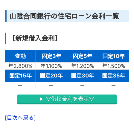
山陰合同銀行の住宅ローン金利一覧
【新規借入金利】
変動
固定3年
固定5年
固定10年
年2.800%
年1.100%
年1.200%
年1.500%
固定15年
固定20年
固定30年
固定35年
－
－
－
－
▽借換金利を表示▽
[目次へ戻る]