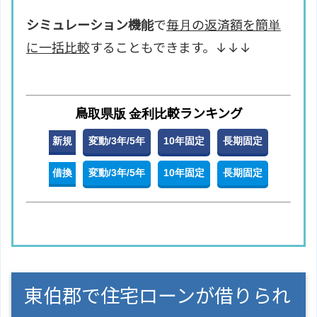
シミュレーション機能
で
毎月の返済額を簡単
に一括比較
することもできます。↓↓↓
鳥取県版 金利比較ランキング
新規
変動/3年/5年
10年固定
長期固定
借換
変動/3年/5年
10年固定
長期固定
東伯郡で住宅ローンが借りられ