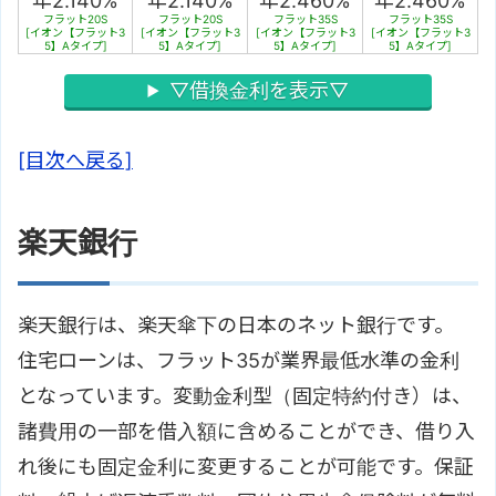
年2.140%
年2.140%
年2.460%
年2.460%
フラット20S
フラット20S
フラット35S
フラット35S
[イオン【フラット3
[イオン【フラット3
[イオン【フラット3
[イオン【フラット3
5】Aタイプ]
5】Aタイプ]
5】Aタイプ]
5】Aタイプ]
▽借換金利を表示▽
[目次へ戻る]
楽天銀行
楽天銀行は、楽天傘下の日本のネット銀行です。
住宅ローンは、フラット35が業界最低水準の金利
となっています。変動金利型（固定特約付き）は、
諸費用の一部を借入額に含めることができ、借り入
れ後にも固定金利に変更することが可能です。保証