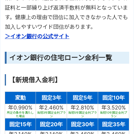
証料と一部繰り上げ返済手数料が無料となっていま
す。健康上の理由で団信に加入できなかった人でも
加入しやすいワイド団信があります。
＞イオン銀行の公式サイト
イオン銀行の住宅ローン金利一覧
【新規借入金利】
変動
固定3年
固定5年
固定10年
年0.990%
年2.460%
年2.810%
年3.520%
所定の条件を満たし
当初3年固定金利プラ
当初5年固定金利プラ
当初10年固定金利プ
た場合
ン
ン
ラン
固定15年
固定20年
固定30年
固定35年