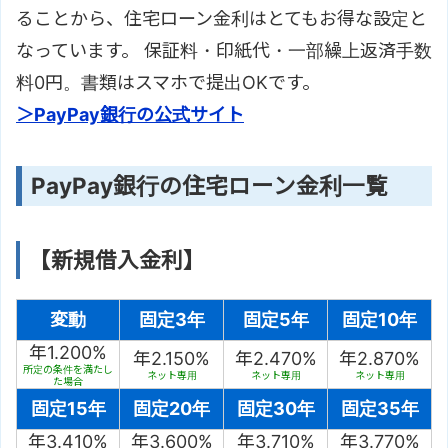
ることから、住宅ローン金利はとてもお得な設定と
なっています。 保証料・印紙代・一部繰上返済手数
料0円。書類はスマホで提出OKです。
＞PayPay銀行の公式サイト
PayPay銀行の住宅ローン金利一覧
【新規借入金利】
変動
固定3年
固定5年
固定10年
年1.200%
年2.150%
年2.470%
年2.870%
所定の条件を満たし
ネット専用
ネット専用
ネット専用
た場合
固定15年
固定20年
固定30年
固定35年
年3.410%
年3.600%
年3.710%
年3.770%