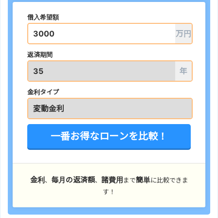
借入希望額
万円
返済期間
年
金利タイプ
一番お得なローンを比較！
金利
毎月の返済額
諸費用
簡単
、
、
まで
に比較できま
す！