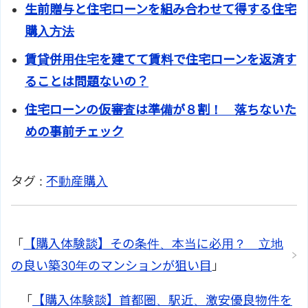
生前贈与と住宅ローンを組み合わせて得する住宅
購入方法
賃貸併用住宅を建てて賃料で住宅ローンを返済す
ることは問題ないの？
住宅ローンの仮審査は準備が８割！ 落ちないた
めの事前チェック
タグ :
不動産購入
「
【購入体験談】その条件、本当に必用？ 立地
の良い築30年のマンションが狙い目
」
「
【購入体験談】首都圏、駅近、激安優良物件を