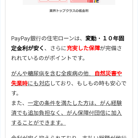
PayPay銀行の住宅ローンは、
変動・１０年固
定金利が安く
、さらに
充実した保障
が完備さ
れれているのがポイントです。
がんや糖尿病を含む全疾病の他、
自然災害や
失業時
にも対応
しており、もしもの時も安心で
す。
また、
一定の条件を満たした方は、がん経験
済でも追加負担なく、がん保障付団信に加入
することができます。