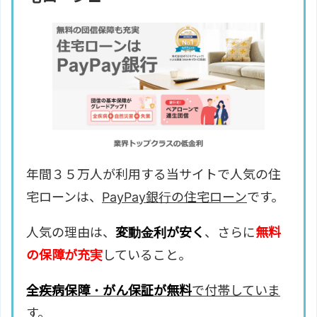
年間３５万人が利用する当サイトで人気の住
宅ローンは、
PayPay銀行の住宅ローン
です。
人気の理由は、
変動金利が安く
、さらに
無料
の保障が充実
していること。
全疾病保障・がん保証が無料
で付帯していま
す。