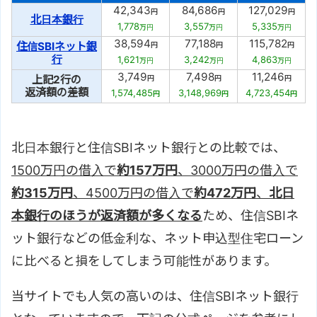
42,343
84,686
127,029
円
円
円
北日本銀行
1,778
3,557
5,335
万円
万円
万円
38,594
77,188
115,782
住信SBIネット銀
円
円
円
行
1,621
3,242
4,863
万円
万円
万円
3,749
7,498
11,246
上記2行の
円
円
円
返済額の差額
1,574,485
3,148,969
4,723,454
円
円
円
北日本銀行と住信SBIネット銀行との比較では、
1500万円の借入で
約157万円
、3000万円の借入で
約315万円
、4500万円の借入で
約472万円
、
北日
本銀行のほうが返済額が多くなる
ため、住信SBIネ
ット銀行などの低金利な、ネット申込型住宅ローン
に比べると損をしてしまう可能性があります。
当サイトでも人気の高いのは、住信SBIネット銀行