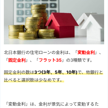
北日本銀行の住宅ローンの金利は、「
変動金利
」、
「
固定金利
」、「
フラット35
」の3種類です。
固定金利の数は
3つ(3年、5年、10年)
で、他銀行と
比べると選択肢は少なめです。
「変動金利」は、金利が景気によって変動するた