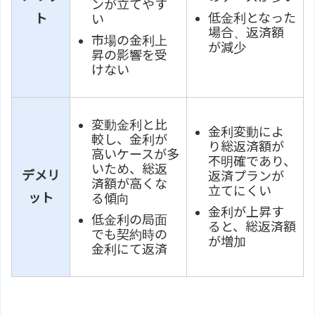
ンが立てやす
低金利となった
ト
い
場合、返済額
市場の金利上
が減少
昇の影響を受
けない
変動金利と比
金利変動によ
較し、金利が
り総返済額が
高いケースが多
不明確であり、
いため、総返
デメリ
返済プランが
済額が高くな
立てにくい
ット
る傾向
金利が上昇す
低金利の局面
ると、総返済額
でも契約時の
が増加
金利にて返済