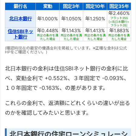
銀行名
変動
固定3年
固定10年
固定35年
年2.460%
北日本銀行
年1.000%
年1.050%
年1.250%
フラット35S
[<北日本銀行>
フラット35]
年0.448%
年1.143%
年1.413%
年1.883%
住信SBIネッ
所定の条件を満
所定の条件を満
所定の条件を満
所定の条件を満
ト銀行
たした場合
たした場合
たした場合
たした場合
(確認時現在の最安の優遇金利を掲載しています。※正確な金利は公式
HPをご確認ください。)
北日本銀行の金利は住信SBIネット銀行の金利に比
べ、変動金利で +0.552%、３年固定で -0.093%、
１０年固定で -0.163%、の差があります。
これらの金利で、返済額にどれくらいの違いが出る
のかを確認してみたいと思います。
北日本銀行の住宅ローンシミュレーシ