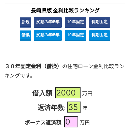
長崎県版 金利比較ランキング
新規
変動/3年/5年
10年固定
長期固定
借換
変動/3年/5年
10年固定
長期固定
３０年固定金利（借換）
の住宅ローン金利比較ラン
キングです。
借入額
:
万円
返済年数
:
年
ボーナス返済額
:
万円