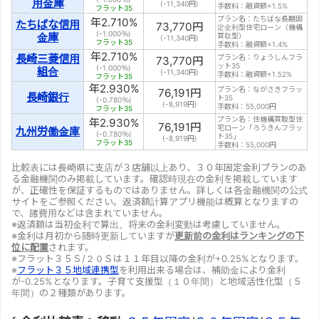
用金庫
(
-11,340
円)
手数料：融資額×1.5%
フラット35
プラン名：たちばな長期固
年
2.710
%
たちばな信用
73,770
円
定金利型住宅ローン（機構
(-1.000％)
金庫
買取型）
(
-11,340
円)
フラット35
手数料：融資額×1.4%
年
2.710
%
長崎三菱信用
プラン名：りょうしんフラ
73,770
円
ット35
(-1.000％)
組合
(
-11,340
円)
手数料：融資額×1.52%
フラット35
年
2.930
%
プラン名：ながさきフラッ
76,191
円
長崎銀行
ト35
(-0.780％)
(
-8,919
円)
手数料：55,000円
フラット35
プラン名：住機構買取型住
年
2.930
%
76,191
円
宅ローン「ろうきんフラッ
九州労働金庫
(-0.780％)
ト35」
(
-8,919
円)
フラット35
手数料：55,000円
比較表には長崎県に支店が３店舗以上あり、３０年固定金利プランのあ
る金融機関のみ掲載しています。確認時現在の金利を掲載しています
が、正確性を保証するものではありません。詳しくは各金融機関の公式
サイトをご参照ください。返済額計算アプリ機能は概算となりますの
で、諸費用などは含まれていません。
※返済額は当初金利で算出。将来の金利変動は考慮していません。
※金利は月初から随時更新していますが
更新前の金利はランキングの下
位に配置
されます。
※フラット３５Ｓ/２０Ｓは１１年目以降の金利が+0.25%となります。
※
フラット３５地域連携型
を利用出来る場合は、補助金により金利
が-0.25%となります。子育て支援型（１０年間）と地域活性化型（５
年間）の２種類があります。