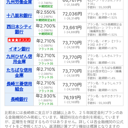
66,767
円
宅ローン「ろうきんフラッ
九州労働金庫
(-2.746％)
ト35」
(
-31,584
円)
全期間固定
手数料：55,000円
年
2.550
%
72,036
円
プラン名：フラット35
十八親和銀行
(-2.246％)
手数料：融資額×1.52%
(
-26,314
円)
全期間固定金利
プラン名：NCB長期固定金
年
2.700
%
西日本シティ
73,661
円
利住宅ローン フラット35
(-2.096％)
銀行
（機構買取型）
(
-24,690
円)
全期間固定
手数料：融資額×1.52%
年
2.710
%
プラン名：イオン【フラッ
73,770
円
ト35】Aタイプ
(-2.086％)
(
-24,581
円)
手数料：融資額×1.87%
イオン銀行
フラット35
年
2.710
%
九州ひぜん信
プラン名：しんきんフラッ
73,770
円
ト35
(-2.086％)
用金庫
(
-24,581
円)
手数料：融資額×1.5%
フラット35
プラン名：たちばな長期固
年
2.710
%
たちばな信用
73,770
円
定金利型住宅ローン（機構
(-2.086％)
金庫
買取型）
(
-24,581
円)
フラット35
手数料：融資額×1.4%
年
2.710
%
長崎三菱信用
プラン名：りょうしんフラ
73,770
円
ット35
(-2.086％)
組合
(
-24,581
円)
手数料：融資額×1.52%
フラット35
年
2.930
%
プラン名：ながさきフラッ
76,191
円
長崎銀行
ト35
(-1.866％)
(
-22,160
円)
手数料：55,000円
フラット35
比較表には長崎県に支店が３店舗以上あり、２５年固定金利プランのあ
る金融機関のみ掲載しています。確認時現在の金利を掲載しています
が、正確性を保証するものではありません。詳しくは各金融機関の公式
サイトをご参照ください。返済額計算アプリ機能は概算となりますの