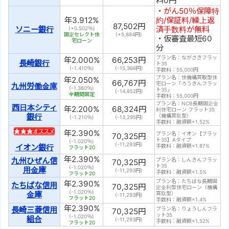
料0円
・がん50％保障特
年
3.912
%
約/保証料/繰上返
87,502
円
ソニー銀行
済手数料が無料
(+0.502％)
固定セレクト住
(+
5,884
円)
・仮審査最短60
宅ローン
分
プラン名：ながさきフラッ
年
2.000
%
66,253
円
長崎銀行
ト35
(-1.410％)
(
-15,366
円)
手数料：55,000円
プラン名：住機構買取型住
年
2.050
%
66,767
円
宅ローン「ろうきんフラッ
九州労働金庫
(-1.360％)
ト35」
(
-14,852
円)
全期間固定
手数料：55,000円
プラン名：NCB長期固定金
西日本シティ
年
2.200
%
68,324
円
利住宅ローン フラット35
銀行
（機構買取型）
(-1.210％)
(
-13,295
円)
手数料：融資額×1.52%
年
2.390
%
プラン名：イオン【フラッ
70,325
円
ト35】Aタイプ
(-1.020％)
(
-11,293
円)
手数料：融資額×1.87%
イオン銀行
フラット20
年
2.390
%
九州ひぜん信
プラン名：しんきんフラッ
70,325
円
ト35
(-1.020％)
用金庫
(
-11,293
円)
手数料：融資額×1.5%
フラット20
プラン名：たちばな長期固
年
2.390
%
たちばな信用
70,325
円
定金利型住宅ローン（機構
(-1.020％)
金庫
買取型）
(
-11,293
円)
フラット20
手数料：融資額×1.4%
年
2.390
%
長崎三菱信用
プラン名：りょうしんフラ
70,325
円
ット35
(-1.020％)
組合
(
-11,293
円)
手数料：融資額×1.52%
フラット20