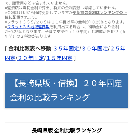
で、諸費用などは含まれていません。
※返済額は当初金利で算出。将来の金利変動は考慮していません。
※金利は月初から随時更新していますが
更新前の金利はランキングの下
位に配置
されます。
※フラット３５Ｓ/２０Ｓは１１年目以降の金利が+0.25%となります。
※
フラット３５地域連携型
を利用出来る場合は、補助金により金利
が-0.25%となります。子育て支援型（１０年間）と地域活性化型（５
年間）の２種類があります。
[
金利比較表へ移動
３５年固定
/
３０年固定
/
２５年
固定
/
２０年固定
/
１５年固定
]
【長崎県版・借換】２０年固定
金利の比較ランキング
長崎県版 金利比較ランキング