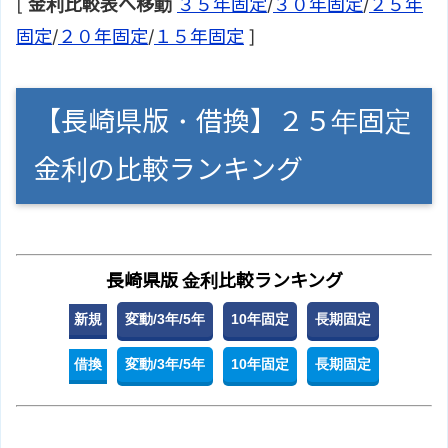
[
金利比較表へ移動
３５年固定
/
３０年固定
/
２５年
固定
/
２０年固定
/
１５年固定
]
【長崎県版・借換】２５年固定
金利の比較ランキング
長崎県版 金利比較ランキング
新規
変動/3年/5年
10年固定
長期固定
借換
変動/3年/5年
10年固定
長期固定