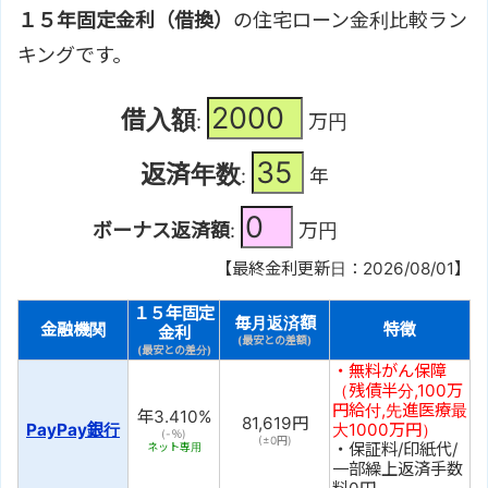
１５年固定金利（借換）
の住宅ローン金利比較ラン
キングです。
借入額
:
万円
返済年数
:
年
ボーナス返済額
:
万円
【最終金利更新日：2026/08/01】
１５年固定
毎月返済額
金融機関
特徴
金利
(最安との差額)
(最安との差分)
・無料がん保障
（残債半分,100万
円給付,先進医療最
年
3.410
%
81,619
円
PayPay銀行
大1000万円）
(-％)
(±
0
円)
・保証料/印紙代/
ネット専用
一部繰上返済手数