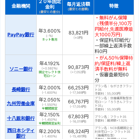
２０年固定
毎月返済額
金融機関
特徴
金利
(最安との差額)
(最安との差分)
・無料がん保障
（残債半分,100万
円給付,先進医療最
年
3.600
%
83,821
円
PayPay銀行
大1000万円）
(-％)
(±
0
円)
・保証料/印紙代/
ネット専用
一部繰上返済手数
料0円
・がん50％保障特
年
4.192
%
約/保証料/繰上返
90,873
円
ソニー銀行
済手数料が無料
(+0.592％)
固定セレクト住
(+
7,052
円)
・仮審査最短60
宅ローン
分
プラン名：ながさきフラッ
年
2.000
%
66,253
円
長崎銀行
ト35
(-1.600％)
(
-17,569
円)
手数料：55,000円
プラン名：住機構買取型住
年
2.050
%
66,767
円
宅ローン「ろうきんフラッ
九州労働金庫
(-1.550％)
ト35」
(
-17,054
円)
全期間固定
手数料：55,000円
年
2.150
%
67,803
円
プラン名：フラット35
十八親和銀行
(-1.450％)
手数料：融資額×1.52%
(
-16,019
円)
全期間固定金利
プラン名：NCB長期固定金
西日本シティ
年
2.200
%
68,324
円
利住宅ローン フラット35
銀行
（機構買取型）
(-1.400％)
(
-15,497
円)