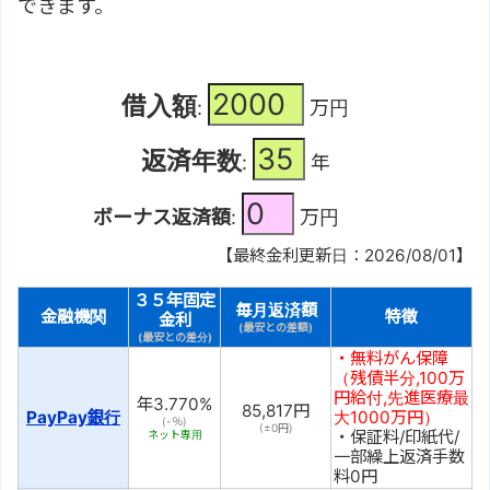
できます。
借入額
:
万円
返済年数
:
年
ボーナス返済額
:
万円
【最終金利更新日：2026/08/01】
３５年固定
毎月返済額
金融機関
特徴
金利
(最安との差額)
(最安との差分)
・無料がん保障
（残債半分,100万
円給付,先進医療最
年
3.770
%
85,817
円
PayPay銀行
大1000万円）
(-％)
(±
0
円)
・保証料/印紙代/
ネット専用
一部繰上返済手数
料0円