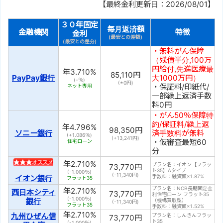
【最終金利更新日：2026/08/01】
３０年固定
毎月返済額
金融機関
特徴
金利
(最安との差額)
(最安との差分)
・無料がん保障
（残債半分,100万
円給付,先進医療最
年
3.710
%
85,110
円
PayPay銀行
大1000万円）
(-％)
(±
0
円)
・保証料/印紙代/
ネット専用
一部繰上返済手数
料0円
・がん50％保障特
約/保証料/繰上返
年
4.796
%
98,350
円
ソニー銀行
済手数料が無料
(+1.086％)
(+
13,241
円)
・仮審査最短60
住宅ローン
分
年
2.710
%
プラン名：イオン【フラッ
73,770
円
ト35】Aタイプ
(-1.000％)
(
-11,340
円)
手数料：融資額×1.87%
イオン銀行
フラット35
プラン名：NCB長期固定金
年
2.710
%
西日本シティ
73,770
円
利住宅ローン フラット35
(-1.000％)
銀行
（機構買取型）
(
-11,340
円)
フラット35
手数料：融資額×1.52%
年
2.710
%
九州ひぜん信
プラン名：しんきんフラッ
73,770
円
ト35
(-1.000％)