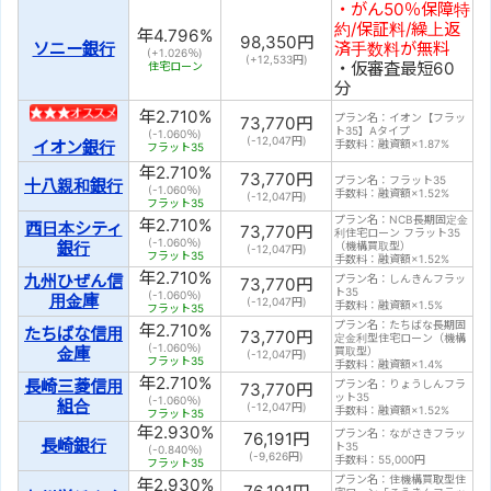
・がん50％保障特
約/保証料/繰上返
年
4.796
%
98,350
円
ソニー銀行
済手数料が無料
(+1.026％)
(+
12,533
円)
・仮審査最短60
住宅ローン
分
年
2.710
%
プラン名：イオン【フラッ
73,770
円
ト35】Aタイプ
(-1.060％)
(
-12,047
円)
手数料：融資額×1.87%
イオン銀行
フラット35
年
2.710
%
73,770
円
プラン名：フラット35
十八親和銀行
(-1.060％)
手数料：融資額×1.52%
(
-12,047
円)
フラット35
プラン名：NCB長期固定金
年
2.710
%
西日本シティ
73,770
円
利住宅ローン フラット35
(-1.060％)
銀行
（機構買取型）
(
-12,047
円)
フラット35
手数料：融資額×1.52%
年
2.710
%
九州ひぜん信
プラン名：しんきんフラッ
73,770
円
ト35
(-1.060％)
用金庫
(
-12,047
円)
手数料：融資額×1.5%
フラット35
プラン名：たちばな長期固
年
2.710
%
たちばな信用
73,770
円
定金利型住宅ローン（機構
(-1.060％)
金庫
買取型）
(
-12,047
円)
フラット35
手数料：融資額×1.4%
年
2.710
%
長崎三菱信用
プラン名：りょうしんフラ
73,770
円
ット35
(-1.060％)
組合
(
-12,047
円)
手数料：融資額×1.52%
フラット35
年
2.930
%
プラン名：ながさきフラッ
76,191
円
長崎銀行
ト35
(-0.840％)
(
-9,626
円)
手数料：55,000円
フラット35
プラン名：住機構買取型住
年
2.930
%