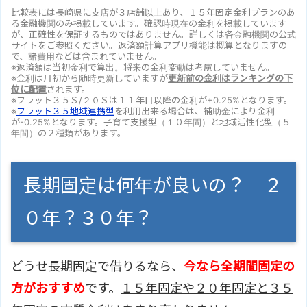
比較表には長崎県に支店が３店舗以上あり、１５年固定金利プランのあ
る金融機関のみ掲載しています。確認時現在の金利を掲載しています
が、正確性を保証するものではありません。詳しくは各金融機関の公式
サイトをご参照ください。返済額計算アプリ機能は概算となりますの
で、諸費用などは含まれていません。
※返済額は当初金利で算出。将来の金利変動は考慮していません。
※金利は月初から随時更新していますが
更新前の金利はランキングの下
位に配置
されます。
※フラット３５Ｓ/２０Ｓは１１年目以降の金利が+0.25%となります。
※
フラット３５地域連携型
を利用出来る場合は、補助金により金利
が-0.25%となります。子育て支援型（１０年間）と地域活性化型（５
年間）の２種類があります。
長期固定は何年が良いの？ ２
０年？３０年？
どうせ長期固定で借りるなら、
今なら全期間固定の
方がおすすめ
です。
１５年固定や２０年固定と３５