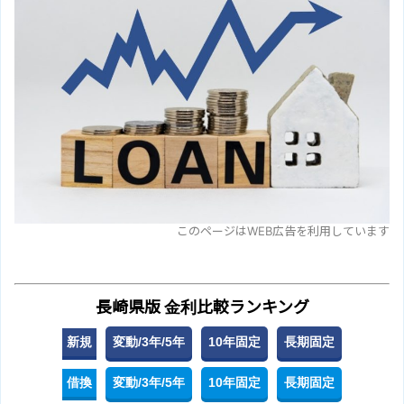
このページはWEB広告を利用しています
長崎県版 金利比較ランキング
新規
変動/3年/5年
10年固定
長期固定
借換
変動/3年/5年
10年固定
長期固定