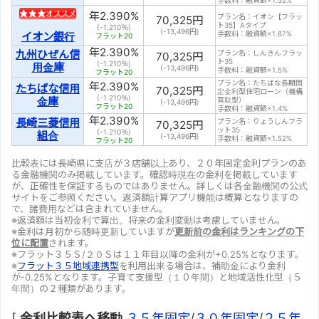
手数料：融資額×1.52%
年
2.390
%
プラン名：イオン【フラッ
70,325
円
ト35】Aタイプ
(-1.210％)
(
-13,496
円)
手数料：融資額×1.87%
イオン銀行
フラット20
年
2.390
%
九州ひぜん信
プラン名：しんきんフラッ
70,325
円
ト35
(-1.210％)
用金庫
(
-13,496
円)
手数料：融資額×1.5%
フラット20
プラン名：たちばな長期固
年
2.390
%
たちばな信用
70,325
円
定金利型住宅ローン（機構
(-1.210％)
金庫
買取型）
(
-13,496
円)
フラット20
手数料：融資額×1.4%
年
2.390
%
長崎三菱信用
プラン名：りょうしんフラ
70,325
円
ット35
(-1.210％)
組合
(
-13,496
円)
手数料：融資額×1.52%
フラット20
比較表には長崎県に支店が３店舗以上あり、２０年固定金利プランのあ
る金融機関のみ掲載しています。確認時現在の金利を掲載しています
が、正確性を保証するものではありません。詳しくは各金融機関の公式
サイトをご参照ください。返済額計算アプリ機能は概算となりますの
で、諸費用などは含まれていません。
※返済額は当初金利で算出。将来の金利変動は考慮していません。
※金利は月初から随時更新していますが
更新前の金利はランキングの下
位に配置
されます。
※フラット３５Ｓ/２０Ｓは１１年目以降の金利が+0.25%となります。
※
フラット３５地域連携型
を利用出来る場合は、補助金により金利
が-0.25%となります。子育て支援型（１０年間）と地域活性化型（５
年間）の２種類があります。
[
金利比較表へ移動
３５年固定
/
３０年固定
/
２５年