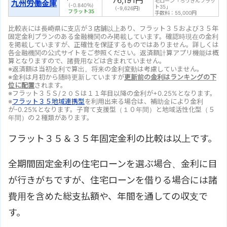
76,191
円
宅ローン「ろうきんフラッ
九州労働金庫
(-0.840％)
ト35」
(
-9,626
円)
フラット35
手数料：55,000円
比較表には長崎県に支店が３店舗以上あり、フラット３５および３５年
固定金利プランのある金融機関のみ掲載しています。確認時現在の金利
を掲載していますが、正確性を保証するものではありません。詳しくは
各金融機関の公式サイトをご参照ください。返済額計算アプリ機能は概
算となりますので、諸費用などは含まれていません。
※返済額は当初金利で算出。将来の金利変動は考慮していません。
※金利は月初から随時更新していますが
更新前の金利はランキングの下
位に配置
されます。
※フラット３５Ｓ/２０Ｓは１１年目以降の金利が+0.25%となります。
※
フラット３５地域連携型
を利用出来る場合は、補助金により金利
が-0.25%となります。子育て支援型（１０年間）と地域活性化型（５
年間）の２種類があります。
フラット３５＆３５年固定金利の比較は以上です。
全期間固定金利の住宅ローンを選ぶ場合、金利に目
が行きがちですが、住宅ローンを借りる場合には諸
費用を含めた総支払額や、年間を通しての収支で
す。