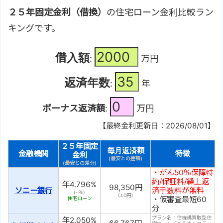
２５年固定金利（借換）
の住宅ローン金利比較ラン
キングです。
借入額
:
万円
返済年数
:
年
ボーナス返済額
:
万円
【最終金利更新日：2026/08/01】
２５年固定
毎月返済額
金融機関
特徴
金利
(最安との差額)
(最安との差分)
・がん50％保障特
約/保証料/繰上返
年
4.796
%
98,350
円
ソニー銀行
済手数料が無料
(-％)
(±
0
円)
・仮審査最短60
住宅ローン
分
プラン名：住機構買取型住
年
2.050
%