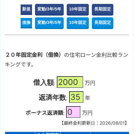
新規
変動/3年/5年
10年固定
長期固定
借換
変動/3年/5年
10年固定
長期固定
２０年固定金利（借換）
の住宅ローン金利比較ラン
キングです。
借入額
:
万円
返済年数
:
年
ボーナス返済額
:
万円
【最終金利更新日：2026/08/01】