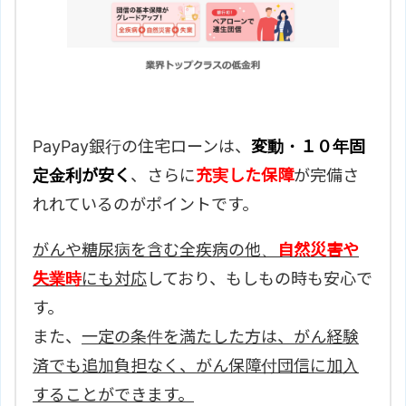
PayPay銀行の住宅ローンは、
変動・１０年固
定金利が安く
、さらに
充実した保障
が完備さ
れれているのがポイントです。
がんや糖尿病を含む全疾病の他、
自然災害や
失業時
にも対応
しており、もしもの時も安心で
す。
また、
一定の条件を満たした方は、がん経験
済でも追加負担なく、がん保障付団信に加入
することができます。