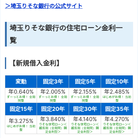
＞埼玉りそな銀行の公式サイト
埼玉りそな銀行の住宅ローン金利一
覧
【新規借入金利】
変動
固定3年
固定5年
固定10年
年0.640%
年2.005%
年2.155%
年2.485%
ずーっとお得！ 全期
ずーっとお得！ 全期
ずーっとお得！ 全期
はじめがお得！ 当初
間型
間型
間型
型
固定15年
固定20年
固定30年
固定35年
年3.840%
年4.140%
年4.270%
年3.275%
りそな住宅ローン＜
りそな住宅ローン＜
りそな住宅ローン＜
はじめがお得！ 当初
超長期（全期間）固
超長期（全期間）固
超長期（全期間）固
型
定金利型＞
定金利型＞
定金利型＞