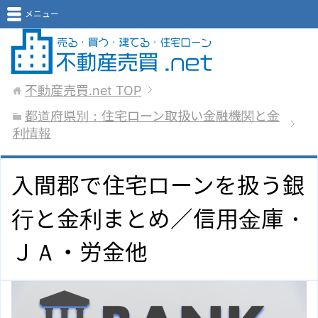
メニュー
不動産売買.net
TOP
都道府県別：住宅ローン取扱い金融機関と金
利情報
入間郡で住宅ローンを扱う銀
行と金利まとめ／信用金庫・
ＪＡ・労金他