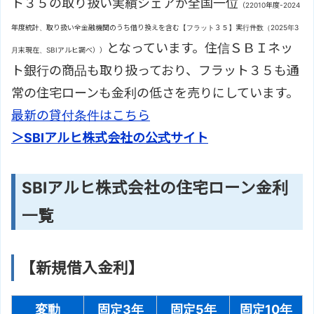
ト３５の取り扱い実績シェアが全国一位
（22010年度-2024
年度統計、取り扱い全金融機関のうち借り換えを含む【フラット３５】実行件数（2025年3
となっています。住信ＳＢＩネッ
月末現在、SBIアルヒ調べ））
ト銀行の商品も取り扱っており、フラット３５も通
常の住宅ローンも金利の低さを売りにしています。
最新の貸付条件はこちら
＞SBIアルヒ株式会社の公式サイト
SBIアルヒ株式会社の住宅ローン金利
一覧
【新規借入金利】
変動
固定3年
固定5年
固定10年