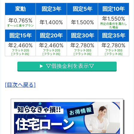
変動
固定3年
固定5年
固定10年
年1.550%
年0.765%
年1.400%
年1.500%
所定の条件を満たし
ず～っと楽々プラン
た場合
固定15年
固定20年
固定30年
固定35年
年2.460%
年2.460%
年2.780%
年2.780%
フラット20S
フラット20S
フラット35S
フラット35S
[フラット35]
[フラット35]
[フラット35]
[フラット35]
▽借換金利を表示▽
[目次へ戻る]