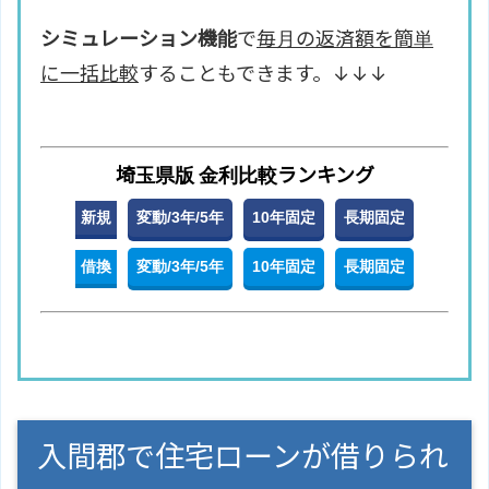
シミュレーション機能
で
毎月の返済額を簡単
に一括比較
することもできます。↓↓↓
埼玉県版 金利比較ランキング
新規
変動/3年/5年
10年固定
長期固定
借換
変動/3年/5年
10年固定
長期固定
入間郡で住宅ローンが借りられ