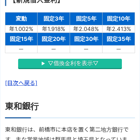
【新規借入金利】
変動
固定3年
固定5年
固定10年
年1.002%
年1.918%
年2.048%
年2.413%
固定15年
固定20年
固定30年
固定35年
－
－
－
－
▽借換金利を表示▽
[目次へ戻る]
東和銀行
東和銀行は、前橋市に本店を置く第二地方銀行で
す。主な営業地域は群馬県と埼玉県となっていま