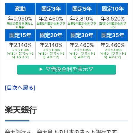
変動
固定3年
固定5年
固定10年
年0.990%
年2.460%
年2.810%
年3.520%
所定の条件を満たし
当初3年固定金利プラ
当初5年固定金利プラ
当初10年固定金利プ
た場合
ン
ン
ラン
固定15年
固定20年
固定30年
固定35年
年2.140%
年2.140%
年2.460%
年2.460%
フラット20S
フラット20S
フラット35S
フラット35S
[イオン【フラット3
[イオン【フラット3
[イオン【フラット3
[イオン【フラット3
5】Aタイプ]
5】Aタイプ]
5】Aタイプ]
5】Aタイプ]
▽借換金利を表示▽
[目次へ戻る]
楽天銀行
楽天銀行は、楽天傘下の日本のネット銀行です。