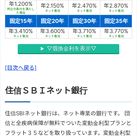
年1.200%
年2.150%
年2.470%
年2.870%
所定の条件を満たし
ネット専用
ネット専用
ネット専用
た場合
固定15年
固定20年
固定30年
固定35年
年3.410%
年3.600%
年3.710%
年3.770%
ネット専用
ネット専用
ネット専用
ネット専用
▽借換金利を表示▽
[目次へ戻る]
住信ＳＢＩネット銀行
住信SBIネット銀行は、ネット専業の銀行です。 団
信と全疾病保障が無料でついた変動金利型プランと
フラット３５などを取り扱っています。変動金利型