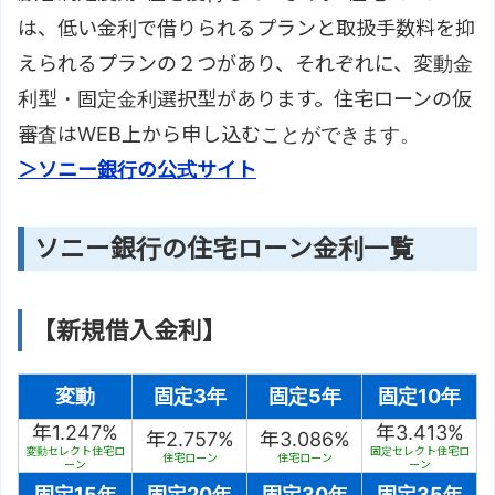
は、低い金利で借りられるプランと取扱手数料を抑
えられるプランの２つがあり、それぞれに、変動金
利型・固定金利選択型があります。住宅ローンの仮
審査はWEB上から申し込むことができます。
＞ソニー銀行の公式サイト
ソニー銀行の住宅ローン金利一覧
【新規借入金利】
変動
固定3年
固定5年
固定10年
年1.247%
年3.413%
年2.757%
年3.086%
変動セレクト住宅ロ
固定セレクト住宅ロ
住宅ローン
住宅ローン
ーン
ーン
固定15年
固定20年
固定30年
固定35年