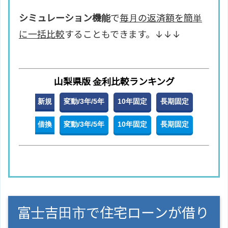
シミュレーション機能
で
毎月の返済額を簡単
に一括比較
することもできます。↓↓↓
山梨県版 金利比較ランキング
新規
変動/3年/5年
10年固定
長期固定
借換
変動/3年/5年
10年固定
長期固定
富士吉田市で住宅ローンが借り