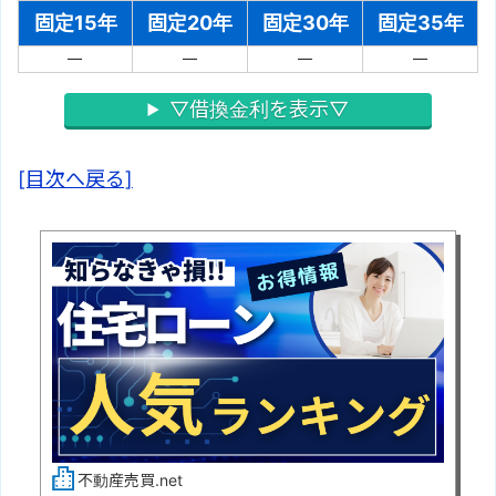
固定15年
固定20年
固定30年
固定35年
－
－
－
－
▽借換金利を表示▽
[目次へ戻る]
不動産売買.net