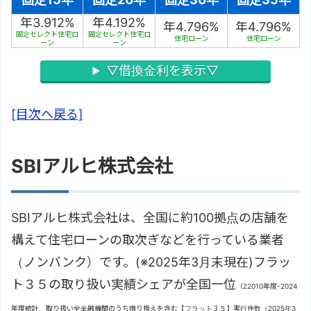
年3.912%
年4.192%
年4.796%
年4.796%
固定セレクト住宅ロ
固定セレクト住宅ロ
住宅ローン
住宅ローン
ーン
ーン
▽借換金利を表示▽
[目次へ戻る]
SBIアルヒ株式会社
SBIアルヒ株式会社は、全国に約100拠点の店舗を
構えて住宅ローンの取次ぎなどを行っている業者
（ノンバンク）です。(※2025年3月末現在)フラッ
ト３５の取り扱い実績シェアが全国一位
（22010年度-2024
年度統計、取り扱い全金融機関のうち借り換えを含む【フラット３５】実行件数（2025年3