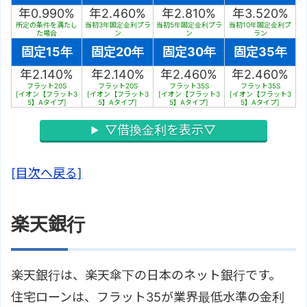
年0.990%
年2.460%
年2.810%
年3.520%
所定の条件を満たし
当初3年固定金利プラ
当初5年固定金利プラ
当初10年固定金利プ
た場合
ン
ン
ラン
固定15年
固定20年
固定30年
固定35年
年2.140%
年2.140%
年2.460%
年2.460%
フラット20S
フラット20S
フラット35S
フラット35S
[イオン【フラット3
[イオン【フラット3
[イオン【フラット3
[イオン【フラット3
5】Aタイプ]
5】Aタイプ]
5】Aタイプ]
5】Aタイプ]
▽借換金利を表示▽
[目次へ戻る]
楽天銀行
楽天銀行は、楽天傘下の日本のネット銀行です。
住宅ローンは、フラット35が業界最低水準の金利