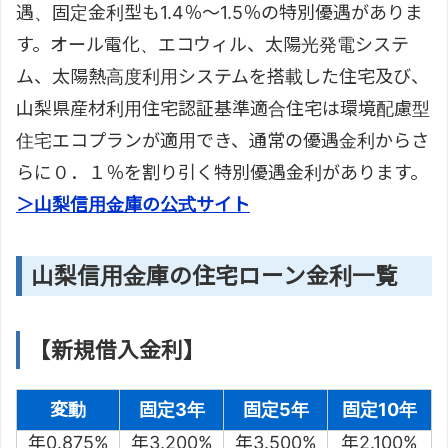
遇、固定金利型も1.4％～1.5％の特別優遇がありま
す。オール電化、エコウィル、太陽光発電システ
ム、太陽熱高度利用システムを搭載した住宅及び、
山梨県産材利用住宅認証基準適合住宅は環境配慮型
住宅エコプランが適用でき、通常の優遇金利からさ
らに０．１％を割り引く特別優遇金利があります。
＞山梨信用金庫の公式サイト
山梨信用金庫の住宅ローン金利一覧
【新規借入金利】
変動
固定3年
固定5年
固定10年
年0.875%
年3.200%
年3.500%
年2.100%