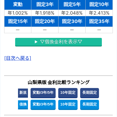
変動
固定3年
固定5年
固定10年
年1.002%
年1.918%
年2.048%
年2.413%
固定15年
固定20年
固定30年
固定35年
－
－
－
－
▽借換金利を表示▽
[目次へ戻る]
山梨県版 金利比較ランキング
新規
変動/3年/5年
10年固定
長期固定
借換
変動/3年/5年
10年固定
長期固定