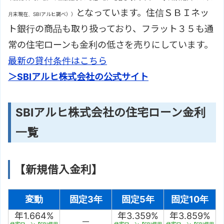
となっています。住信ＳＢＩネッ
月末現在、SBIアルヒ調べ））
ト銀行の商品も取り扱っており、フラット３５も通
常の住宅ローンも金利の低さを売りにしています。
最新の貸付条件はこちら
＞SBIアルヒ株式会社の公式サイト
SBIアルヒ株式会社の住宅ローン金利
一覧
【新規借入金利】
変動
固定3年
固定5年
固定10年
年1.664%
年3.359%
年3.859%
－