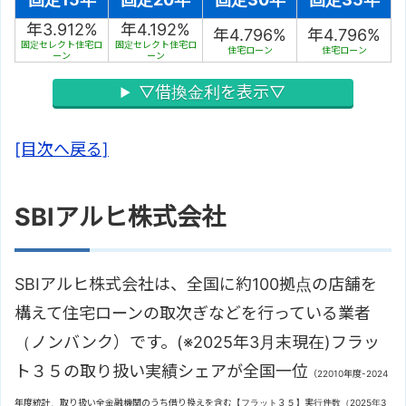
年3.912%
年4.192%
年4.796%
年4.796%
固定セレクト住宅ロ
固定セレクト住宅ロ
住宅ローン
住宅ローン
ーン
ーン
▽借換金利を表示▽
[目次へ戻る]
SBIアルヒ株式会社
SBIアルヒ株式会社は、全国に約100拠点の店舗を
構えて住宅ローンの取次ぎなどを行っている業者
（ノンバンク）です。(※2025年3月末現在)フラッ
ト３５の取り扱い実績シェアが全国一位
（22010年度-2024
年度統計、取り扱い全金融機関のうち借り換えを含む【フラット３５】実行件数（2025年3