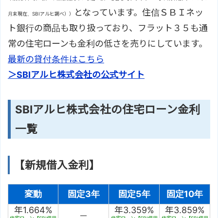
となっています。住信ＳＢＩネッ
月末現在、SBIアルヒ調べ））
ト銀行の商品も取り扱っており、フラット３５も通
常の住宅ローンも金利の低さを売りにしています。
最新の貸付条件はこちら
＞SBIアルヒ株式会社の公式サイト
SBIアルヒ株式会社の住宅ローン金利
一覧
【新規借入金利】
変動
固定3年
固定5年
固定10年
年1.664%
年3.359%
年3.859%
－