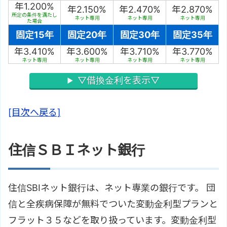
年1.200%
年2.150%
年2.470%
年2.870%
所定の条件を満たし
ネット専用
ネット専用
ネット専用
た場合
固定15年
固定20年
固定30年
固定35年
年3.410%
年3.600%
年3.710%
年3.770%
ネット専用
ネット専用
ネット専用
ネット専用
▽借換金利を表示▽
[目次へ戻る]
住信ＳＢＩネット銀行
住信SBIネット銀行は、ネット専業の銀行です。 団
信と全疾病保障が無料でついた変動金利型プランと
フラット３５などを取り扱っています。変動金利型