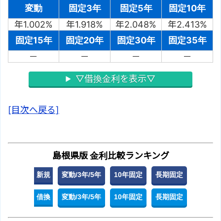
変動
固定3年
固定5年
固定10年
年1.002%
年1.918%
年2.048%
年2.413%
固定15年
固定20年
固定30年
固定35年
－
－
－
－
▽借換金利を表示▽
[目次へ戻る]
島根県版 金利比較ランキング
新規
変動/3年/5年
10年固定
長期固定
借換
変動/3年/5年
10年固定
長期固定