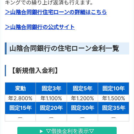
キングでの繰り上げ返済も行えます。
＞山陰合同銀行住宅ローンの詳細はこちら
＞山陰合同銀行の公式サイト
山陰合同銀行の住宅ローン金利一覧
【新規借入金利】
変動
固定3年
固定5年
固定10年
年2.800%
年1.100%
年1.200%
年1.500%
固定15年
固定20年
固定30年
固定35年
－
－
－
－
▽借換金利を表示▽