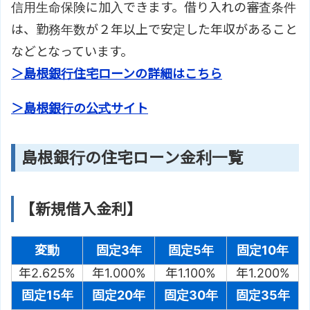
信用生命保険に加入できます。借り入れの審査条件
は、勤務年数が２年以上で安定した年収があること
などとなっています。
＞島根銀行住宅ローンの詳細はこちら
＞島根銀行の公式サイト
島根銀行の住宅ローン金利一覧
【新規借入金利】
変動
固定3年
固定5年
固定10年
年2.625%
年1.000%
年1.100%
年1.200%
固定15年
固定20年
固定30年
固定35年