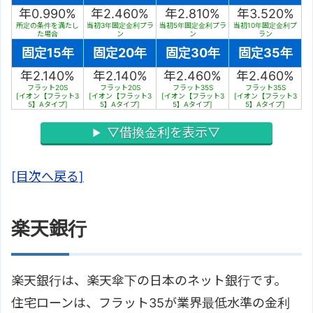
年0.990%
年2.460%
年2.810%
年3.520%
所定の条件を満たし
当初3年固定金利プラ
当初5年固定金利プラ
当初10年固定金利プ
た場合
ン
ン
ラン
固定15年
固定20年
固定30年
固定35年
年2.140%
年2.140%
年2.460%
年2.460%
フラット20S
フラット20S
フラット35S
フラット35S
[イオン【フラット3
[イオン【フラット3
[イオン【フラット3
[イオン【フラット3
5】Aタイプ]
5】Aタイプ]
5】Aタイプ]
5】Aタイプ]
▽借換金利を表示▽
[目次へ戻る]
楽天銀行
楽天銀行は、楽天傘下の日本のネット銀行です。
住宅ローンは、フラット35が業界最低水準の金利