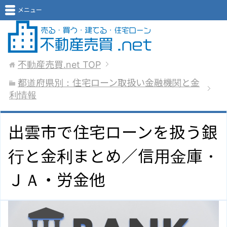
メニュー
不動産売買.net
TOP
都道府県別：住宅ローン取扱い金融機関と金
利情報
出雲市で住宅ローンを扱う銀
行と金利まとめ／信用金庫・
ＪＡ・労金他