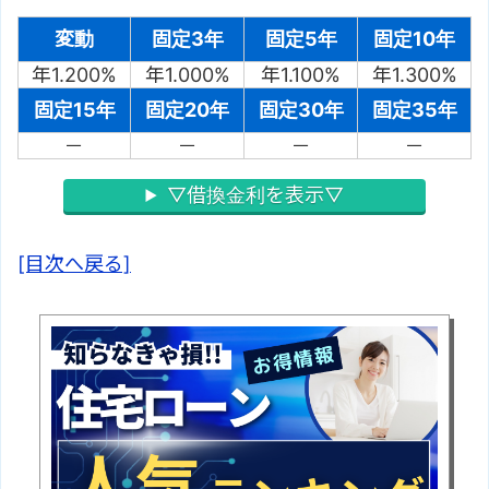
変動
固定3年
固定5年
固定10年
年1.200%
年1.000%
年1.100%
年1.300%
固定15年
固定20年
固定30年
固定35年
－
－
－
－
▽借換金利を表示▽
[目次へ戻る]