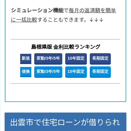
シミュレーション機能
で
毎月の返済額を簡単
に一括比較
することもできます。↓↓↓
島根県版 金利比較ランキング
新規
変動/3年/5年
10年固定
長期固定
借換
変動/3年/5年
10年固定
長期固定
出雲市で住宅ローンが借りられ