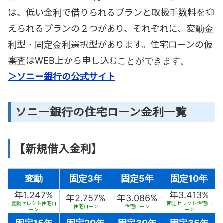
は、低い金利で借りられるプランと取扱手数料を抑
えられるプランの２つがあり、それぞれに、変動金
利型・固定金利選択型があります。住宅ローンの仮
審査はWEB上から申し込むことができます。
＞ソニー銀行の公式サイト
ソニー銀行の住宅ローン金利一覧
【新規借入金利】
変動
固定3年
固定5年
固定10年
年1.247%
年3.413%
年2.757%
年3.086%
変動セレクト住宅ロ
固定セレクト住宅ロ
住宅ローン
住宅ローン
ーン
ーン
固定15年
固定20年
固定30年
固定35年