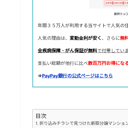
年間３５万人が利用する当サイトで人気の
人気の理由は、
変動金利が安く
、さらに
無
全疾病保障・がん保証が無料
で付帯してい
支払い総額が他行に比べ
数百万円お得にな
⇒
PayPay銀行の公式ページはこちら
目次
折り込みチラシで見つけた新築分譲マンショ