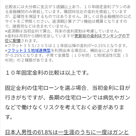
比較表には大分県に支店が３店舗以上あり、１０年固定金利プランのあ
る金融機関のみ掲載しています。確認時現在の金利を掲載しています
が、正確性を保証するものではありません。詳しくは各金融機関の公式
サイトをご参照ください。返済額計算アプリ機能は概算となりますの
で、諸費用などは含まれていません。
※返済額は当初金利で算出。将来の金利変動は考慮していません。
※金利は月初から随時更新していますが
更新前の金利はランキングの下
位に配置
されます。
※フラット３５Ｓ/２０Ｓは１１年目以降の金利が+0.25%となります。
※
フラット３５地域連携型
を利用出来る場合は、補助金により金利
が-0.25%となります。子育て支援型（１０年間）と地域活性化型（５
年間）の２種類があります。
１０年固定金利の比較は以上です。
固定金利の住宅ローンを選ぶ場合、当初金利に目が
行きがちですが、長期の住宅ローンでは病気やガン
などで働けなくリスクを考えておく必要がありま
す。
日本人男性の61.8%は一生涯のうちに一度はガンと