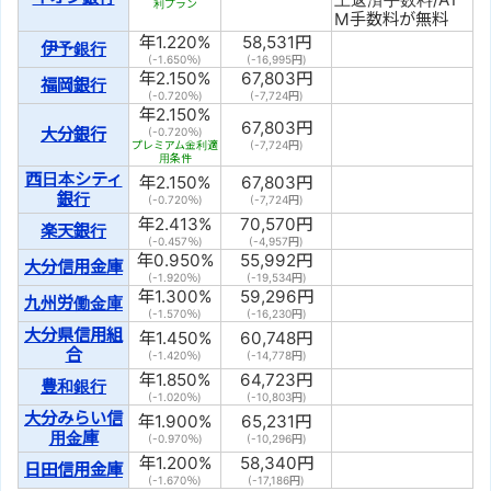
利プラン
M手数料が無料
年
1.220
%
58,531
円
伊予銀行
(-1.650％)
(
-16,995
円)
年
2.150
%
67,803
円
福岡銀行
(-0.720％)
(
-7,724
円)
年
2.150
%
67,803
円
大分銀行
(-0.720％)
プレミアム金利適
(
-7,724
円)
用条件
西日本シティ
年
2.150
%
67,803
円
銀行
(-0.720％)
(
-7,724
円)
年
2.413
%
70,570
円
楽天銀行
(-0.457％)
(
-4,957
円)
年
0.950
%
55,992
円
大分信用金庫
(-1.920％)
(
-19,534
円)
年
1.300
%
59,296
円
九州労働金庫
(-1.570％)
(
-16,230
円)
大分県信用組
年
1.450
%
60,748
円
合
(-1.420％)
(
-14,778
円)
年
1.850
%
64,723
円
豊和銀行
(-1.020％)
(
-10,803
円)
大分みらい信
年
1.900
%
65,231
円
用金庫
(-0.970％)
(
-10,296
円)
年
1.200
%
58,340
円
日田信用金庫
(-1.670％)
(
-17,186
円)