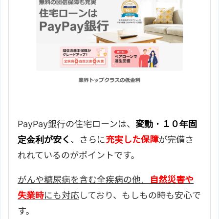
PayPay銀行の住宅ローンは、
変動・１０年固
定金利が安く
、さらに
充実した保障
が完備さ
れれているのがポイントです。
がんや糖尿病を含む全疾病の他、
自然災害や
失業時
にも対応
しており、もしもの時も安心で
す。