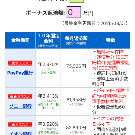
ボーナス返済額
:
万円
【最終金利更新日：2026/08/01】
１０年固定
毎月返済額
金融機関
特徴
金利
(最安との差額)
(最安との差分)
・無料がん保障
（残債半分,100万
円給付,先進医療最
年
2.870
%
75,526
円
大1000万円）
(-％)
(±
0
円)
PayPay銀行
・保証料/印紙代/
ネット専用
一部繰上返済手数
料0円
・がん50％保障特
年
3.413
%
約/保証料/繰上返
81,653
円
済手数料が無料
(+0.543％)
固定セレクト住
(+
6,127
円)
ソニー銀行
・仮審査最短60
宅ローン
分
・イオンの買物
年
3.520
%
５％オフ
82,890
円
・団信/保証料/繰
(+0.650％)
当初10年固定金
(+
7,364
円)
イオン銀行
上返済手数料/AT