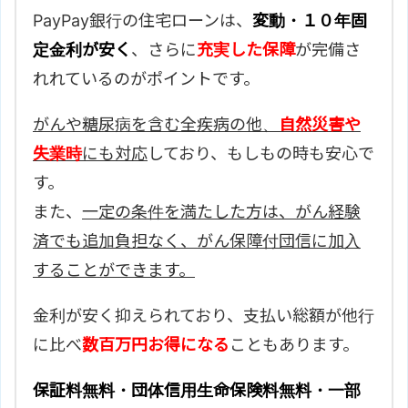
PayPay銀行の住宅ローンは、
変動・１０年固
定金利が安く
、さらに
充実した保障
が完備さ
れれているのがポイントです。
がんや糖尿病を含む全疾病の他、
自然災害や
失業時
にも対応
しており、もしもの時も安心で
す。
また、
一定の条件を満たした方は、がん経験
済でも追加負担なく、がん保障付団信に加入
することができます。
金利が安く抑えられており、支払い総額が他行
に比べ
数百万円お得になる
こともあります。
保証料無料・団体信用生命保険料無料・一部