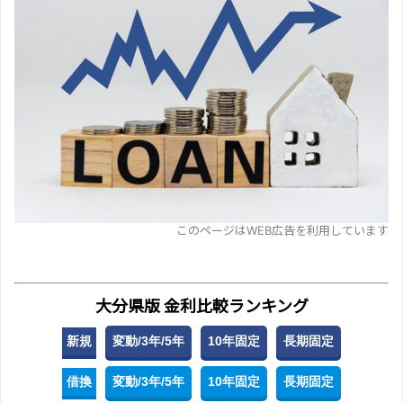
このページはWEB広告を利用しています
大分県版 金利比較ランキング
新規
変動/3年/5年
10年固定
長期固定
借換
変動/3年/5年
10年固定
長期固定