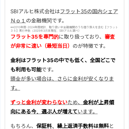
SBIアルヒ株式会社は
フラット35の国内シェア
Ｎｏ１
の金融機関です。
※
※2010年度-2024年度統計、取り扱い全金融機関のうち借り換えを含む【フラット
３５】実行件数（2025年3月末現在、SBIアルヒ調べ）
フラット35を専門的
に取り扱っており、
審査
が非常に速い（最短当日）
のが特徴です。
金利はフラット35の中でも低く、全国どこで
も利用も可能
です。
頭金が多い場合は、さらに金利が安くなりま
す。
ずっと金利が変わらない
ため、
金利が上昇傾
向にある今、選ぶ人が増えて
います。
もちろん、
保証料、繰上返済手数料は無料
と