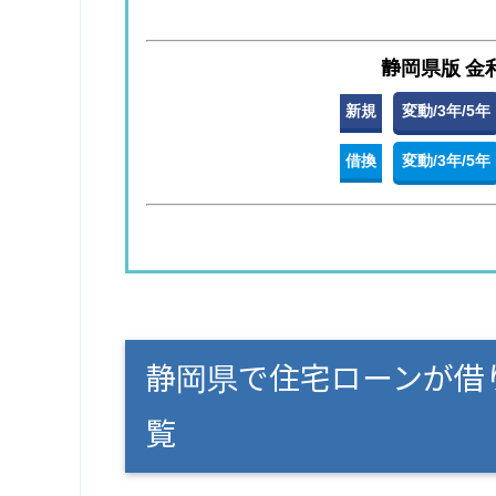
静岡県版 金
新規
変動/3年/5年
借換
変動/3年/5年
静岡県で住宅ローンが借
覧