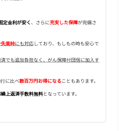
固定金利が安く
、さらに
充実した保障
が完備さ
や失業時
にも対応
しており、もしもの時も安心で
験済でも追加負担なく、がん保障付団信に加入す
他行に比べ
数百万円お得になる
こともあります。
部繰上返済手数料無料
となっています。