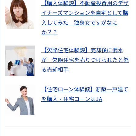
【購入体験談】不動産投資用のデザ
イナーズマンションを自宅として購
入してみた 独身女ですがなに
か？？
【欠陥住宅体験談】売却後に漏水
が 欠陥住宅を売りつけられたと怒
る売却相手
【住宅ローン体験談】新築一戸建て
を購入・住宅ローンはJA