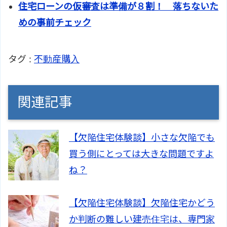
住宅ローンの仮審査は準備が８割！ 落ちないた
めの事前チェック
タグ :
不動産購入
関連記事
【欠陥住宅体験談】小さな欠陥でも
買う側にとっては大きな問題ですよ
ね？
【欠陥住宅体験談】欠陥住宅かどう
か判断の難しい建売住宅は、専門家