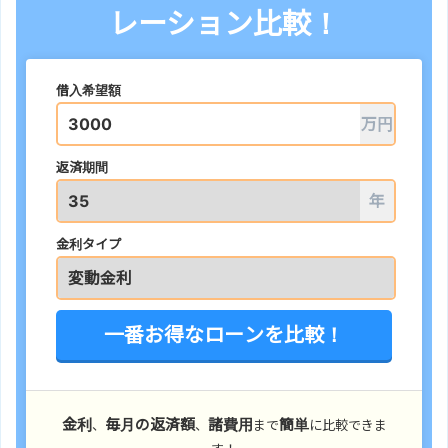
レーション比較！
借入希望額
万円
返済期間
年
金利タイプ
一番お得なローンを比較！
金利
毎月の返済額
諸費用
簡単
、
、
まで
に比較できま