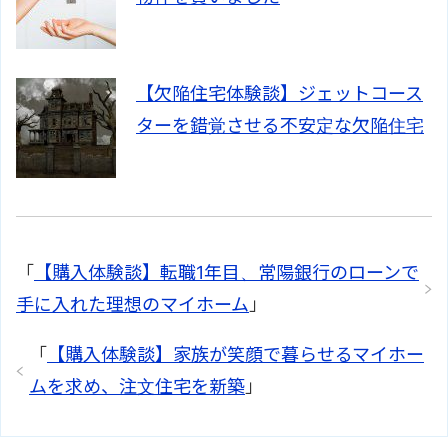
【欠陥住宅体験談】ジェットコース
ターを錯覚させる不安定な欠陥住宅
「
【購入体験談】転職1年目、常陽銀行のローンで
手に入れた理想のマイホーム
」
「
【購入体験談】家族が笑顔で暮らせるマイホー
ムを求め、注文住宅を新築
」