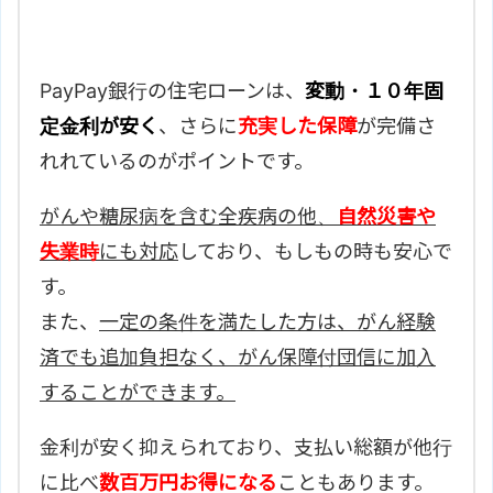
PayPay銀行の住宅ローンは、
変動・１０年固
定金利が安く
、さらに
充実した保障
が完備さ
れれているのがポイントです。
がんや糖尿病を含む全疾病の他、
自然災害や
失業時
にも対応
しており、もしもの時も安心で
す。
また、
一定の条件を満たした方は、がん経験
済でも追加負担なく、がん保障付団信に加入
することができます。
金利が安く抑えられており、支払い総額が他行
に比べ
数百万円お得になる
こともあります。