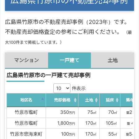
広島県竹原市の不動産売却事例
広島県竹原市の不動産売却事例（2023年）です。
不動産売却価格査定の参考にご利用ください。
（最
大100件まで掲載しています。）
マンション
一戸建て
土地
広島県竹原市の一戸建て売却事例
件表示
地区名
売却価格
土地
延床
築年数
竹原市塩町
0000
350
00
75
00
70
27
万円
㎡
㎡
築
年
竹原市塩町
00
1,800
0
170
0
105
4
万円
㎡
㎡
築
年
竹原市忠海東町
0000
100
0
170
00
55
54
万円
㎡
㎡
築
年