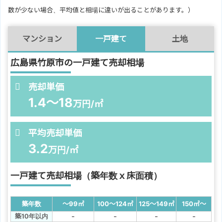
数が少ない場合、平均値と相場に違いが出ることがあります。）
マンション
一戸建て
土地
広島県竹原市の一戸建て売却相場
売却単価
1.4～18
万円/㎡
平均売却単価
3.2
万円/㎡
一戸建て売却相場（築年数ｘ床面積）
築年数
～99
㎡
100～124
㎡
125～149
㎡
150
㎡
～
-
-
-
-
築10年以内