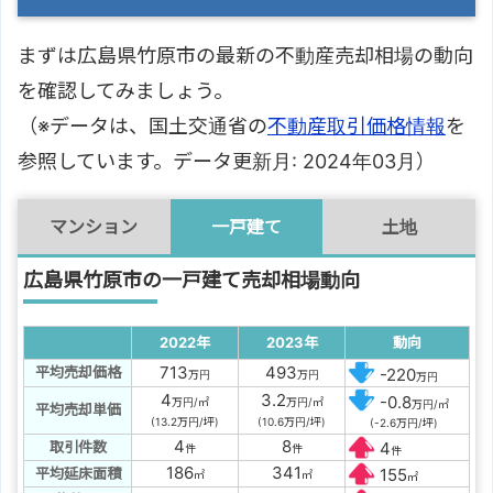
まずは広島県竹原市の最新の不動産売却相場の動向
を確認してみましょう。
（※データは、国土交通省の
不動産取引価格情報
を
参照しています。データ更新月: 2024年03月）
マンション
一戸建て
土地
広島県竹原市の一戸建て売却相場動向
2022年
2023年
動向
713
493
平均売却価格
-220
万円
万円
万円
4
3.2
-0.8
万円/㎡
万円/㎡
万円/㎡
平均売却単価
(13.2万円/坪)
(10.6万円/坪)
(-2.6万円/坪)
4
8
取引件数
4
件
件
件
186
341
平均延床面積
155
㎡
㎡
㎡