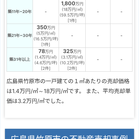
1,800
万円
(18万円/㎡)
-
-
-
築11年~20年
(59.5万円/坪)
[1件]
350
万円
(5万円/㎡)
-
-
-
築21年~30年
(16.5万円/坪)
[1件]
78
325
万円
万円
(1.4万円/㎡)
(3.1万円/㎡)
-
-
築31年以上
(4.6万円/坪)
(10.2万円/坪)
[2件]
[2件]
広島県竹原市の一戸建ての１㎡あたりの売却価格
は1.4万円/㎡～18万円/㎡です。 また、平均売却単
価は3.2万円/㎡でした。