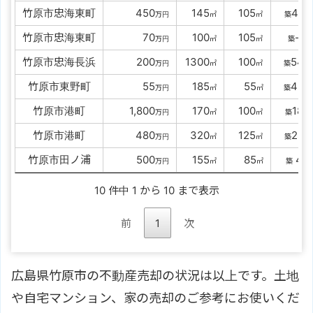
竹原市忠海東町
0000
450
0
145
0
105
41
万円
㎡
㎡
築
年
竹原市忠海東町
00000
70
0
100
0
105
-
万円
㎡
㎡
築
年
竹原市忠海長浜
0000
200
1300
0
100
54
万円
㎡
㎡
築
年
竹原市東野町
00000
55
0
185
00
55
48
万円
㎡
㎡
築
年
竹原市港町
00
1,800
0
170
0
100
18
万円
㎡
㎡
築
年
竹原市港町
0000
480
0
320
0
125
28
万円
㎡
㎡
築
年
竹原市田ノ浦
0000
500
0
155
00
85
4
万円
㎡
㎡
築
年
10 件中 1 から 10 まで表示
前
1
次
広島県竹原市の不動産売却の状況は以上です。土地
や自宅マンション、家の売却のご参考にお使いくだ