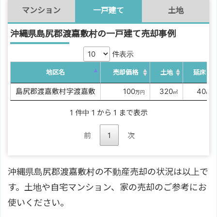
マンション
一戸建て
土地
沖縄県島尻郡渡嘉敷村の一戸建て売却事例
件表示
地区名
売却価格
土地
延床
島尻郡渡嘉敷村字渡嘉敷
0000
100
0
320
00
40
万円
㎡
㎡
1 件中 1 から 1 まで表示
前
1
次
沖縄県島尻郡渡嘉敷村の不動産売却の状況は以上で
す。土地や自宅マンション、家の売却のご参考にお
使いください。