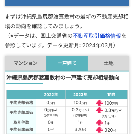
まずは沖縄県島尻郡渡嘉敷村の最新の不動産売却相
場の動向を確認してみましょう。
（※データは、国土交通省の
不動産取引価格情報
を
参照しています。データ更新月: 2024年03月）
マンション
一戸建て
土地
沖縄県島尻郡渡嘉敷村の一戸建て売却相場動向
2022年
2023年
動向
0
100
平均売却価格
100
万円
万円
万円
0
0.3
0.3
万円/㎡
万円/㎡
万円/㎡
平均売却単価
(0万円/坪)
(1万円/坪)
(1万円/坪)
0
1
取引件数
1
件
件
件
0
320
平均延床面積
320
㎡
㎡
㎡