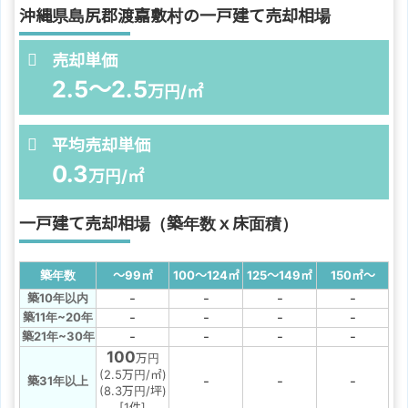
沖縄県島尻郡渡嘉敷村の一戸建て売却相場
売却単価
2.5～2.5
万円/㎡
平均売却単価
0.3
万円/㎡
一戸建て売却相場（築年数ｘ床面積）
築年数
～99
㎡
100～124
㎡
125～149
㎡
150
㎡
～
-
-
-
-
築10年以内
-
-
-
-
築11年~20年
-
-
-
-
築21年~30年
100
万円
(2.5万円/㎡)
-
-
-
築31年以上
(8.3万円/坪)
[1件]