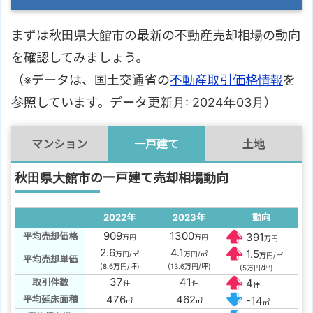
まずは秋田県大館市の最新の不動産売却相場の動向
を確認してみましょう。
（※データは、国土交通省の
不動産取引価格情報
を
参照しています。データ更新月: 2024年03月）
マンション
一戸建て
土地
秋田県大館市の一戸建て売却相場動向
2022年
2023年
動向
909
1300
平均売却価格
391
万円
万円
万円
2.6
4.1
1.5
万円/㎡
万円/㎡
万円/㎡
平均売却単価
(8.6万円/坪)
(13.6万円/坪)
(5万円/坪)
37
41
取引件数
4
件
件
件
476
462
平均延床面積
-14
㎡
㎡
㎡