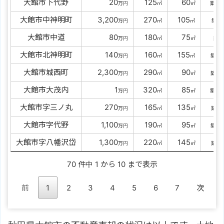
大館市下代野
00000
20
0
125
00
60
3
万円
㎡
㎡
築
大館市中神明町
00
3,200
0
270
0
105
3
万円
㎡
㎡
築
大館市中道
00000
80
0
180
00
75
-
万円
㎡
㎡
築
大館市北神明町
0000
140
0
160
0
155
5
万円
㎡
㎡
築
大館市城西町
00
2,300
0
290
00
90
5
万円
㎡
㎡
築
大館市大茂内
000000
1
0
320
00
85
5
万円
㎡
㎡
築
大館市字三ノ丸
0000
270
0
165
0
135
61
万円
㎡
㎡
築
大館市字代野
00
1,100
0
190
00
95
2
万円
㎡
㎡
築
大館市字八幡沢岱
00
1,300
0
220
0
145
51
万円
㎡
㎡
築
70 件中 1 から 10 まで表示
前
1
2
3
4
5
6
7
次