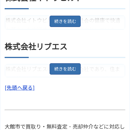
も提供している会社です。
住所
秋田県大館市字桂城34
地図
株式会社イトウビルドは、地域社会の健康で快適
ＪＲ花輪線「東大館駅」より徒歩1
な暮らしを応援することを経営理念としていま
アクセス
5分
す。彼らの家づくりは「健康住宅」「注文住宅」
有限会社ホテヤ不動産のサイトは
ホームページ
株式会社リブエス
こちら
への重点を置いており、「呼吸する家」という独
自のコンセプトを持っています。新築や土地、中
古住宅などの取引を行っています。
株式会社リブエスは総合不動産会社であり、住ま
いに関する情報やサービスを提供している企業
秋田県大館市字土飛山下２６－
住所
１
地図
[先頭へ戻る]
で、親切なスタッフがお客様一人ひとりのニーズ
アクセス
大館駅/ＪＲ奥羽本線より徒歩20分
に合った住まい探しをサポートしています。賃貸
株式会社イトウビルドのサイトは
物件と売買物件を取り扱っています。
ホームページ
こちら
秋田県大館市御成町２丁目１９－
住所
１５
地図
大館市で買取り・無料査定・売却仲介などに対応し