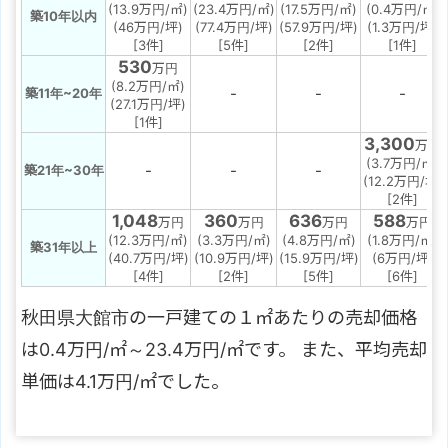
(13.9万円/㎡)
(23.4万円/㎡)
(17.5万円/㎡)
(0.4万円/㎡)
築10年以内
(46万円/坪)
(77.4万円/坪)
(57.9万円/坪)
(1.3万円/坪)
[3件]
[5件]
[2件]
[1件]
530
万円
(8.2万円/㎡)
-
-
-
築11年~20年
(27.1万円/坪)
[1件]
3,300
万円
(3.7万円/㎡)
-
-
-
築21年~30年
(12.2万円/坪)
[2件]
1,048
360
636
588
万円
万円
万円
万円
(12.3万円/㎡)
(3.3万円/㎡)
(4.8万円/㎡)
(1.8万円/㎡)
築31年以上
(40.7万円/坪)
(10.9万円/坪)
(15.9万円/坪)
(6万円/坪)
[4件]
[2件]
[5件]
[6件]
秋田県大館市の一戸建ての１㎡あたりの売却価格
は0.4万円/㎡～23.4万円/㎡です。 また、平均売却
単価は4.1万円/㎡でした。