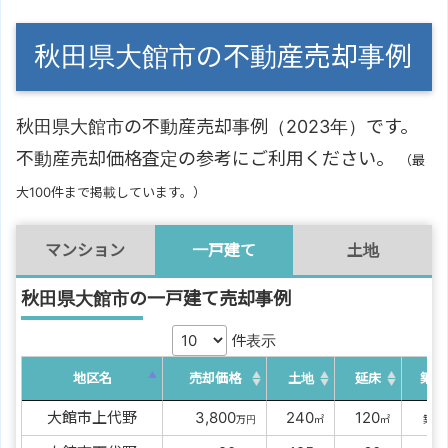
秋田県大館市の不動産売却事例
秋田県大館市の不動産売却事例（2023年）です。
不動産売却価格査定の参考にご利用ください。
（最
大100件まで掲載しています。）
マンション
一戸建て
土地
秋田県大館市の一戸建て売却事例
件表示
地区名
売却価格
土地
延床
築年
大館市上代野
00
3,800
0
240
0
120
3
万円
㎡
㎡
築