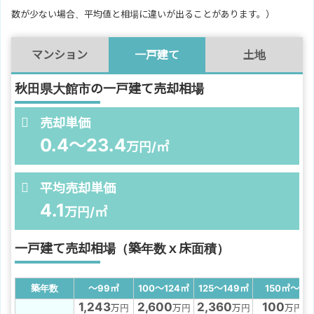
数が少ない場合、平均値と相場に違いが出ることがあります。）
マンション
一戸建て
土地
秋田県大館市の一戸建て売却相場
売却単価
0.4～23.4
万円/㎡
平均売却単価
4.1
万円/㎡
一戸建て売却相場（築年数ｘ床面積）
築年数
～99
㎡
100～124
㎡
125～149
㎡
150
㎡
～
1,243
2,600
2,360
100
万円
万円
万円
万円