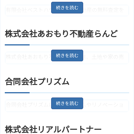
地図
ＪＲ奥羽本線「浪岡駅」より徒歩2
有限会社ベストハウジングは不動産の無料査定を
アクセス
3分
行っています。査定をご希望の場合はホームページ
株式会社ＲＥＣＩＰＥのサイトは
ホームページ
上から依頼を行うことも可能です。
こちら
株式会社あおもり不動産らんど
青森県青森市青葉3丁目1－11
地
住所
図
バス「サンワドー中央店前」停よ
株式会社あおもり不動産らんどは、土地や家の売
アクセス
り徒歩1分
却を検討している、こんな物件でも売却は可能な
有限会社ベストハウジングのサイ
ホームページ
のかなど、何でも不動産に関することなら相談で
トはこちら
合同会社プリズム
きます。
青森県青森市中央1丁目20－11 A
住所
合同会社プリズムは、リフォームやリノベーショ
FLビル 1F
地図
ンを得意としています。不動産の買取り、任意売
アクセス
最寄駅はＪＲ奥羽本線「青森駅」
却、不動産の無料査定も行っており、適正価格を
株式会社あおもり不動産らんどの
株式会社リアルパートナー
ホームページ
サイトはこちら
提示してくれます。