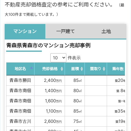
不動産売却価格査定の参考にご利用ください。
（最
大100件まで掲載しています。）
マンション
一戸建て
土地
青森県青森市のマンション売却事例
件表示
地区名
売却価格
面積
間取り
築年数
青森市勝田
00
2,400
00
85
20
万円
㎡
築
年
青森市南佃
00
1,400
00
80
8
万円
㎡
築
年
青森市南佃
00
1,600
00
80
-
万円
㎡
築
年
青森市南佃
00
1,100
00
85
35
万円
㎡
築
年
青森市古川
00
2,600
00
75
19
万円
㎡
築
年