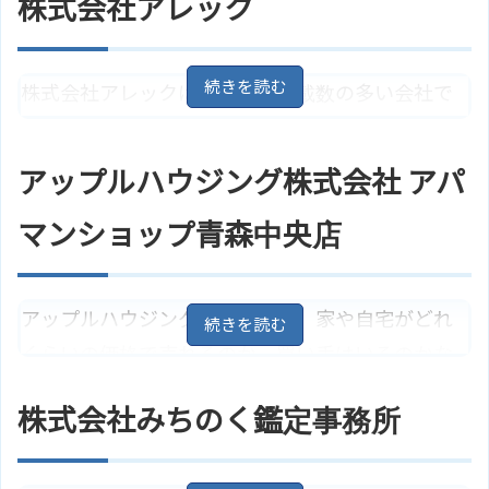
有限会社邦和不動産のサイトはこ
株式会社アレック
ホームページ
ちら
青森県青森市千富町1丁目4－12
住所
地図
ＪＲ奥羽本線「青森駅」から徒歩1
株式会社アレックは、物件の掲載数の多い会社で
アクセス
5分
す。どんな案件でも全力でサポートすることをモ
有限会社地研コーポレーションの
ホームページ
ットーにしています。
サイトはこちら
アップルハウジング株式会社 アパ
青森県青森市大字浜田字豊田362
住所
マンショップ青森中央店
－1
地図
ＪＲ奥羽本線「青森駅」よりバ
アクセス
ス、「サンワドー中央店前」停よ
り徒歩1分
アップルハウジング株式会社は、家や自宅がどれ
株式会社アレックのサイトはこち
ホームページ
くらいの価格で売れるのか、買い手はいるのかな
ら
どの売却に関する相談を気軽にすることができま
株式会社みちのく鑑定事務所
す。とりあえずの査定などにも快く対応してくれま
す。