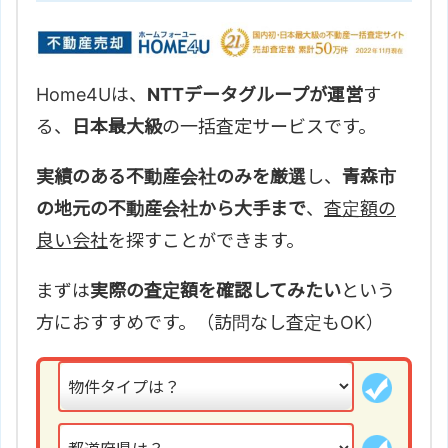
Home4Uは、
NTTデータグループが運営
す
る、
日本最大級
の一括査定サービスです。
実績のある不動産会社のみを厳選
し、
青森市
の地元の不動産会社から大手まで
、
査定額の
良い会社
を探すことができます。
まずは
実際の査定額を確認してみたい
という
方におすすめです。（訪問なし査定もOK）