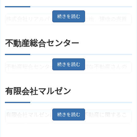
青森県青森市浪岡大字浪岡字平野1
住所
株式会社リアルパートナーは、土地、建物の売買
364
地図
物件を扱っています。競売入札代行も行っていま
アクセス
最寄駅はＪＲ奥羽本線「浪岡駅」
す。
合同会社プリズムのサイトはこち
不動産総合センター
ホームページ
ら
青森県青森市浜館4丁目8－9
地
住所
図
青い森鉄道/東青森 徒歩15分【バ
不動産総合センターは気軽に大切な不動産さんの
アクセス
ス】 浜館5丁目 停歩3分
相談をすることができます。不動産の売却では無
株式会社リアルパートナーのサイ
ホームページ
料査定も行っています。
トはこちら
有限会社マルゼン
青森県青森市けやき1丁目2－1
地
住所
図
青い森鉄道「小柳駅」より徒歩10
有限会社マルゼンは、青森での不動産に関するこ
アクセス
分
となら賃貸から売買まで任せることができます。
不動産総合センターのサイトはこ
ホームページ
ノウハウと情報ネットワークを持っており、不動
ちら