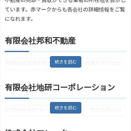
不動産の売却・買取ができる業者の所在地を表示し
ています。赤マークからも各会社の詳細情報をご覧
になれます。
有限会社邦和不動産
有限会社邦和不動産は一戸建ての建築を行う会社
ですが、土地の買取も行っています。任意売却に
も詳しいので、住宅ローンの返済に困った場合に
有限会社地研コーポレーション
相談できます。
青森県青森市大字新城字平岡320
住所
有限会社地研コーポレーションは、競売の代行の
－6
地図
ＪＲ奥羽本線「新青森駅」より徒
ほか、土地買い取り、マンション買取、戸建ての
アクセス
歩10分
買取にも対応しています。