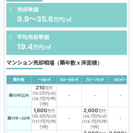
売却単価
9.9～35.6
万円/㎡
平均売却単価
19.4
万円/㎡
マンション売却相場（築年数ｘ床面積）
築年数
～59
㎡
60～69
㎡
70～79
㎡
80
㎡
～
210
万円
(10.5万円/㎡)
-
-
-
築10年以内
(34.7万円/坪)
[1件]
1,600
2,600
万円
万円
(35.6万円/㎡)
(34.7万円/㎡)
-
-
築11年~20年
(117.7万円/坪)
(114.7万円/坪)
[1件]
[1件]