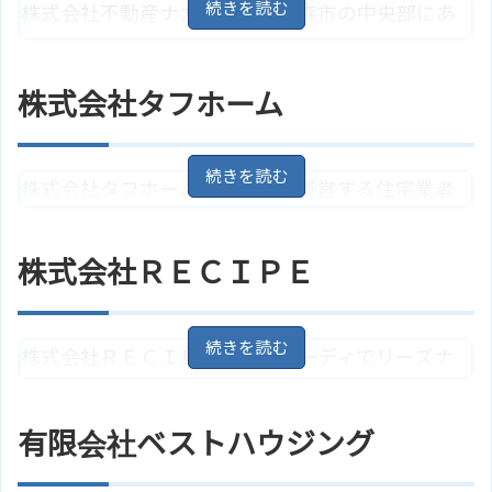
株式会社不動産ナカガワは、青森市の中央部にあ
るお店です。賃貸と売買物件を取り扱っています。
無料で家や土地の価格査定も行っています。何事
株式会社タフホーム
も一生懸命にやることをモットーにしています。
青森県青森市長島2丁目4－18
地
住所
株式会社タフホームは建築家の運営する住宅業者
図
ＪＲ奥羽本線「青森駅」より徒歩1
ですが、不動産の買い取りも行っています。
アクセス
5分
株式会社ＲＥＣＩＰＥ
株式会社不動産ナカガワのサイト
青森県青森市大字岡町字松本9－9
ホームページ
住所
はこちら
地図
ＪＲ奥羽本線「津軽新城駅」より
アクセス
徒歩15分
株式会社ＲＥＣＩＰＥは、スピーディでリーズナ
株式会社タフホームのサイトはこ
ホームページ
ブルな対応をモットーにしています。とにかく親
ちら
切、丁寧を心がけています。
有限会社ベストハウジング
青森県青森市浪岡福田3丁目2－4
住所