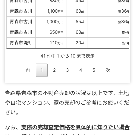
青森市古川
0000
880
00
45
36
万円
㎡
築
年
青森市古川
00
1,100
00
60
36
万円
㎡
築
年
青森市古川
00
1,000
00
55
36
万円
㎡
築
年
青森市古川
0000
650
00
60
-
万円
㎡
築
年
青森市堤町
0000
210
00
20
-
万円
㎡
築
年
41 件中 1 から 10 まで表示
前
1
2
3
4
5
次
青森県青森市の不動産売却の状況は以上です。土地
や自宅マンション、家の売却のご参考にお使いくだ
さい。
なお、
実際の売却査定価格を具体的に知りたい場合