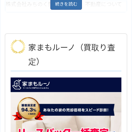
株式会社みちのく鑑定事務所は、不動産について
青森県青森市浜田2丁目14－5
地
住所
図
の悩みごとならなんでも相談できます。専門の不動
ＪＲ奥羽本線「青森駅」よりバス2
産鑑定士、不動産コンサルタントが的確にアドバ
アクセス
5分、「イトーヨーカドー青森店
前」停より徒歩1分
イスしてくれます。土地や家の鑑定、評価も可能で
アップルハウジング株式会社 アパ
す。
ホームページ
マンショップ青森中央店のサイト
家まもルーノ（買取り査
はこちら
住所
青森県青森市中央1丁目3－1
地図
定）
ＪＲ奥羽本線「青森駅」より徒歩1
アクセス
5分
株式会社みちのく鑑定事務所のサ
ホームページ
イトはこちら