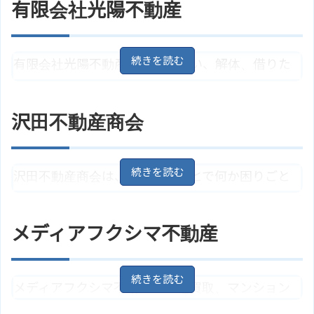
有限会社光陽不動産
産総合コンサルタントとして地域に貢献していま
す。
有限会社光陽不動産は、売りたい、解体、借りた
住所
青森県青森市浜館6丁目1－5
地図
い、貸したいなど不動産のことならなんでも相談
青い森鉄道「東青森駅」より徒歩5
アクセス
できます。無料査定もホームページから依頼可能
分
沢田不動産商会
です。
有限会社マルゼンのサイトはこち
ホームページ
ら
青森県青森市大字浜田字豊田357
住所
沢田不動産商会は、不動産のことで何か困りごと
－2
地図
青い森鉄道「筒井駅」より徒歩10
があれば相談に乗ってくれます。気軽に相談できる
アクセス
分
ことが売りです。
有限会社光陽不動産のサイトはこ
メディアフクシマ不動産
ホームページ
ちら
青森県青森市松原3丁目1－21
地
住所
図
青い森鉄道「筒井駅」より徒歩26
メディアフクシマ不動産は土地買取、マンション
アクセス
分、バス「青森銀行志功館前支
買取、戸建て買取も行う不動産業者です。