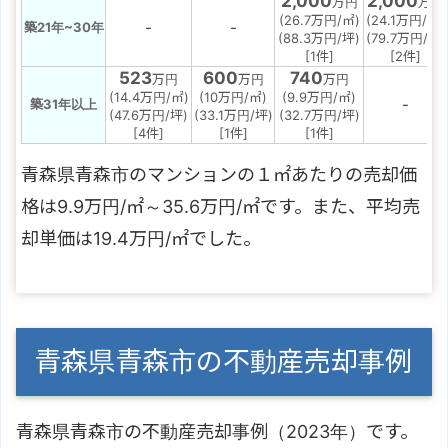
2,000
2,000
万円
万円
(26.7万円/㎡)
(24.1万円/㎡)
-
-
築21年~30年
(88.3万円/坪)
(79.7万円/坪)
[1件]
[2件]
523
600
740
万円
万円
万円
(14.4万円/㎡)
(10万円/㎡)
(9.9万円/㎡)
-
築31年以上
(47.6万円/坪)
(33.1万円/坪)
(32.7万円/坪)
[4件]
[1件]
[1件]
青森県青森市のマンションの１㎡あたりの売却価
格は9.9万円/㎡～35.6万円/㎡です。また、平均売
却単価は19.4万円/㎡でした。
青森県青森市の不動産売却事例
青森県青森市の不動産売却事例（2023年）です。