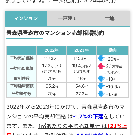
参照しています。データ更新月: 2024年03月）
マンション
一戸建て
土地
青森県青森市のマンション売却相場動向
2022年
2023年
動向
1173
1153
平均売却価格
-20
万円
万円
万円
17.3
19.4
2.1
万円/㎡
万円/㎡
万円/㎡
平均売却単価
(57.2万円/坪)
(64.1万円/坪)
(6.9万円/坪)
29
16
取引件数
-13
件
件
件
65.2
54.6
平均延床面積
-10.6
㎡
㎡
㎡
29
27.3
平均築年数
-1.7
年
年
年
2022年から2023年にかけて、
青森県青森市のマ
ンションの平均売却価格 は
-1.7%の下落
をしてい
ます。また、
1㎡あたりの平均売却単価 は
12.1%上