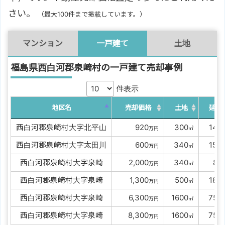
さい。
（最大100件まで掲載しています。）
マンション
一戸建て
土地
福島県西白河郡泉崎村の一戸建て売却事例
件表示
地区名
売却価格
土地
延床
西白河郡泉崎村大字北平山
0000
920
0
300
0
140
万円
㎡
西白河郡泉崎村大字太田川
0000
600
0
340
0
150
万円
㎡
西白河郡泉崎村大字泉崎
00
2,000
0
340
00
85
万円
㎡
西白河郡泉崎村大字泉崎
00
1,300
0
500
0
180
万円
㎡
西白河郡泉崎村大字泉崎
00
6,300
1600
0
750
万円
㎡
西白河郡泉崎村大字泉崎
00
8,300
1600
0
750
万円
㎡