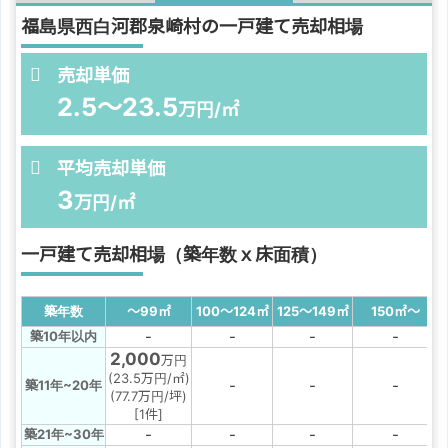
福島県西白河郡泉崎村の一戸建て売却相場
売却単価
2.5～23.5
万円/㎡
平均売却単価
3
万円/㎡
一戸建て売却相場（築年数ｘ床面積）
築年数
～99
㎡
100～124
㎡
125～149
㎡
150
㎡
～
-
-
-
-
築10年以内
2,000
万円
(23.5万円/㎡)
-
-
-
築11年~20年
(77.7万円/坪)
[1件]
-
-
-
-
築21年~30年