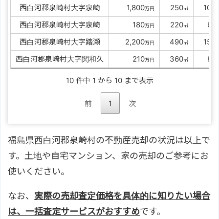
西白河郡泉崎村大字泉崎
00
1,800
0
250
0
100
万円
㎡
西白河郡泉崎村大字泉崎
0000
180
0
220
00
60
万円
㎡
西白河郡泉崎村大字踏瀬
00
2,200
0
490
0
150
万円
㎡
西白河郡泉崎村大字関和久
0000
210
0
360
00
85
万円
㎡
10 件中 1 から 10 まで表示
前
1
次
福島県西白河郡泉崎村の不動産売却の状況は以上で
す。土地や自宅マンション、家の売却のご参考にお
使いください。
なお、
実際の売却査定価格を具体的に知りたい場合
は、一括査定サービスがおすすめ
です。