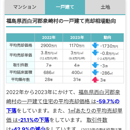
マンション
一戸建て
土地
福島県西白河郡泉崎村の一戸建て売却相場動向
2022年
2023年
動向
2900
1170
平均売却価格
-1730
万円
万円
万円
3.8
3
-0.8
万円/㎡
万円/㎡
万円/㎡
平均売却単価
(12.6万円/坪)
(9.9万円/坪)
(-2.6万円/坪)
7
4
取引件数
-3
件
件
件
686
400
平均延床面積
-286
㎡
㎡
㎡
28
31
平均築年数
3
年
年
年
2022年から2023年にかけて、
福島県西白河郡泉
崎村の一戸建て住宅の平均売却価格 は
-59.7%の
下落
をしています。また、
1㎡あたりの平均売却単
価 は
-21.1%の下落
をしています。
取引件数
は
-42.9%の減少
をしています。
(2023年の取引件数は第