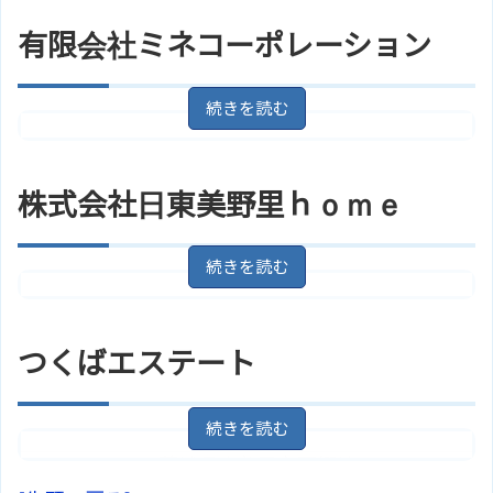
２３５
地図
問い合わせることができます。
有限会社ミネコーポレーション
アクセス
羽鳥駅/ＪＲ常磐線
茨城県小美玉市羽鳥２６１－３
アルファエステート 株式会社のサ
住所
ホームページ
地図
イトはこちら
アクセス
羽鳥駅/ＪＲ常磐線より徒歩5分
茨城県小美玉市栗又四ケ１７６５
住所
－６
地図
有限会社サンビッグ住建のサイト
ホームページ
はこちら
石岡駅/ＪＲ常磐線 【バス】 15分
株式会社日東美野里ｈｏｍｅ
アクセス
新木ノ内より徒歩3分
有限会社ミネコーポレーションの
ホームページ
サイトはこちら
茨城県小美玉市羽鳥３０４８－
住所
３
地図
つくばエステート
アクセス
羽鳥駅/ＪＲ常磐線より徒歩20分
株式会社日東美野里ｈｏｍｅのサ
ホームページ
イトはこちら
茨城県小美玉市西郷地１５５０－
住所
１
地図