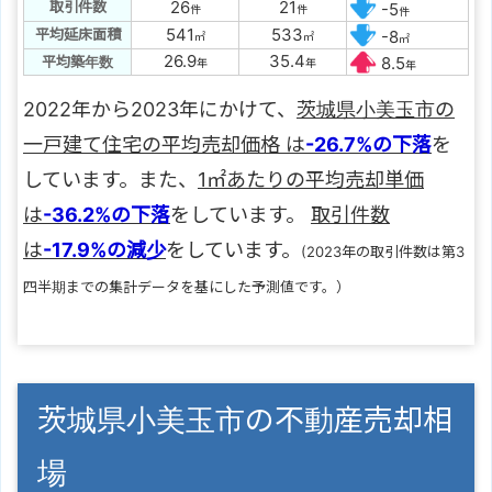
26
21
取引件数
-5
件
件
件
541
533
平均延床面積
-8
㎡
㎡
㎡
26.9
35.4
平均築年数
8.5
年
年
年
2022年から2023年にかけて、
茨城県小美玉市の
一戸建て住宅の平均売却価格 は
-26.7%の下落
を
しています。また、
1㎡あたりの平均売却単価
は
-36.2%の下落
をしています。
取引件数
は
-17.9%の減少
をしています。
(2023年の取引件数は第3
四半期までの集計データを基にした予測値です。）
茨城県小美玉市の不動産売却相
場