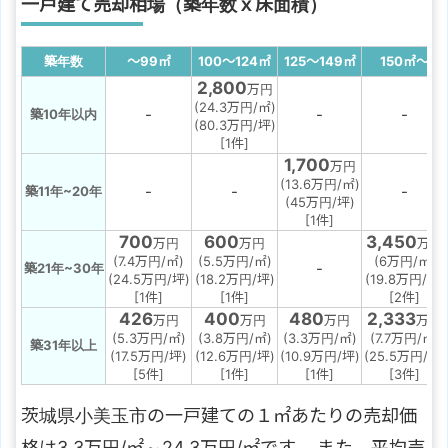
一戸建て売却相場（築年数ｘ床面積）
築年数
～99
㎡
100～124
㎡
125～149
㎡
150
㎡
～
2,800
万円
(24.3万円/㎡)
-
-
-
築10年以内
(80.3万円/坪)
[1件]
1,700
万円
(13.6万円/㎡)
-
-
-
築11年~20年
(45万円/坪)
[1件]
700
600
3,450
万円
万円
万円
(7.4万円/㎡)
(5.5万円/㎡)
(6万円/㎡)
-
築21年~30年
(24.5万円/坪)
(18.2万円/坪)
(19.8万円/坪)
[1件]
[1件]
[2件]
426
400
480
2,333
万円
万円
万円
万円
(5.3万円/㎡)
(3.8万円/㎡)
(3.3万円/㎡)
(7.7万円/㎡)
築31年以上
(17.5万円/坪)
(12.6万円/坪)
(10.9万円/坪)
(25.5万円/坪)
[5件]
[1件]
[1件]
[3件]
茨城県小美玉市の一戸建ての１㎡あたりの売却価
格は3.3万円/㎡～24.3万円/㎡です。 また、平均売