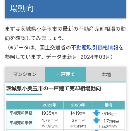
場動向
まずは茨城県小美玉市の最新の不動産売却相場の動
向を確認してみましょう。
（※データは、国土交通省の
不動産取引価格情報
を
参照しています。データ更新月: 2024年03月）
マンション
一戸建て
土地
茨城県小美玉市の一戸建て売却相場動向
2022年
2023年
動向
1935
1419
平均売却価格
-516
万円
万円
万円
4.7
3
-1.7
万円/㎡
万円/㎡
万円/㎡
平均売却単価
(15.5万円/坪)
(9.9万円/坪)
(-5.6万円/坪)