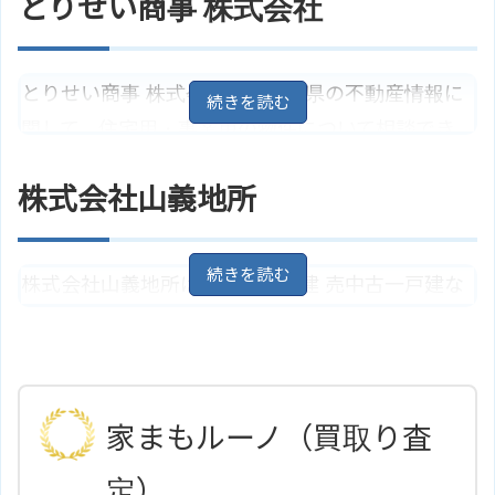
とりせい商事 株式会社
ホームページ
サイトはこちら
す。
茨城県小美玉市羽鳥１４３７－
住所
とりせい商事 株式会社は、茨城県の不動産情報に
２
地図
関して、住宅用・事業用の物件について相談でき
アクセス
羽鳥駅/ＪＲ常磐線より徒歩17分
る会社です。小美玉市を中心に、茨城県内のさま
東宝住宅 株式会社のサイトはこち
ホームページ
株式会社山義地所
ら
ざまな物件を取り扱っています。事業用の土地や
建物の売買・賃貸、住宅用の土地や建物の売買・
賃貸に関する相談ができる他、その他わからない
株式会社山義地所は、新築一戸建 売中古一戸建な
ことも親切丁寧に提案してくれます。
どの売買を行う不動産会社です。無料の査定の
他、土地や戸建ての買取にも対応しています。
茨城県小美玉市小川１４３５
地
住所
図
茨城県小美玉市小川１５０５
地
高浜駅/ＪＲ常磐線 【バス】 15分
住所
アクセス
図
小川中央より徒歩2分
家まもルーノ（買取り査
とりせい商事 株式会社のサイトは
アクセス
石岡駅/ＪＲ常磐線
ホームページ
こちら
定）