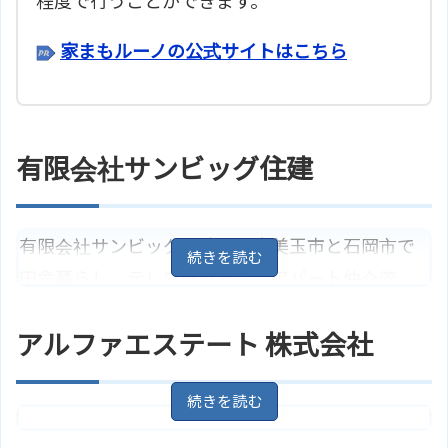
程度で行うことができます。
家まもルーノの公式サイトはこちら
有限会社サンビッグ住建
有限会社サンビッグ住建は、小美玉市と石岡市で
田舎暮らし、テレワーク移住、アパート仲介管
理、中古住宅、土地販売に力を入れています。親
アルファエステート 株式会社
切丁寧なサービスをモットーに、お客様に合わせ
たおすすめの不動産を提案しており、地域に密着
した情報を提供しています。空き家対策や空室対
茨城県小美玉市西郷地１３４６－
策も行っており、不動産に関する相談はお気軽に
住所