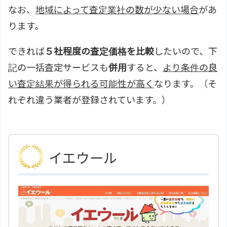
なお、
地域によって査定業社の数が少ない場合
があ
ります。
できれば
５社程度の査定価格を比較
したいので、下
記の一括査定サービスも
併用
すると、
より条件の良
い査定結果が得られる可能性が高く
なります。（そ
れぞれ違う業者が登録されています。）
イエウール