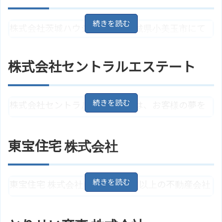
株式会社茨城ハウジングは、茨城県小美玉市にて
住居用賃貸と業務用賃貸を取り扱っている不動産
業者です。
株式会社セントラルエステート
住所
茨城県小美玉市羽鳥2582
地図
株式会社セントラルエステートは、お客様の夢を
アクセス
ＪＲ常磐線「羽鳥駅」より徒歩3分
形に実現することを基本理念としており、豊富な
株式会社茨城ハウジングのサイト
ホームページ
はこちら
実績と経験を持っています。また、地元密着型の
東宝住宅 株式会社
会社であり、安心・安全な取引を提供しています。
茨城県小美玉市中台１６４－２
住所
東宝住宅 株式会社は、創業40年以上の不動産会社
地図
であり、小美玉市・石岡市・笠間市周辺の物件の
アクセス
羽鳥駅/ＪＲ常磐線
仲介を行っています。リフォーム工事も行っていま
株式会社セントラルエステートの