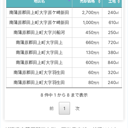
地区名
売却価格
土地
南蒲原郡田上町大字原ケ崎新田
00
2,700
0
240
0
万円
㎡
南蒲原郡田上町大字原ケ崎新田
00
1,000
0
610
0
万円
㎡
南蒲原郡田上町大字川船河
0000
450
0
250
0
万円
㎡
南蒲原郡田上町大字田上
0000
660
0
720
0
万円
㎡
南蒲原郡田上町大字田上
0000
130
0
380
0
万円
㎡
南蒲原郡田上町大字田上
0000
600
0
840
0
万円
㎡
南蒲原郡田上町大字羽生田
00000
60
0
320
0
万円
㎡
南蒲原郡田上町大字羽生田
00000
80
0
240
0
万円
㎡
8 件中 1 から 8 まで表示
前
1
次