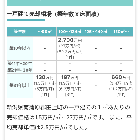
一戸建て売却相場（築年数ｘ床面積）
築年数
～99
㎡
100～124
㎡
125～149
㎡
150
㎡
～
2,700
万円
(27万円/㎡)
-
-
-
築10年以内
(89.3万円/坪)
[1件]
-
-
-
-
築11年~20年
-
-
-
-
築21年~30年
130
197
660
万円
万円
万円
(1.5万円/㎡)
(1.9万円/㎡)
(3.4万円/㎡)
-
築31年以上
(5万円/坪)
(6.3万円/坪)
(11.2万円/坪)
[1件]
[3件]
[1件]
新潟県南蒲原郡田上町の一戸建ての１㎡あたりの
売却価格は1.5万円/㎡～27万円/㎡です。 また、平
均売却単価は2.5万円/㎡でした。