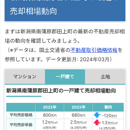
売却相場動向
まずは新潟県南蒲原郡田上町の最新の不動産売却相
場の動向を確認してみましょう。
（※データは、国土交通省の
不動産取引価格情報
を
参照しています。データ更新月: 2024年03月）
マンション
一戸建て
土地
新潟県南蒲原郡田上町の一戸建て売却相場動向
2022年
2023年
動向
800
680
平均売却価格
-120
万円
万円
万円
1.2
2.5
1.3
万円/㎡
万円/㎡
万円/㎡
平均売却単価
(4万円/坪)
(8.3万円/坪)
(4.3万円/坪)