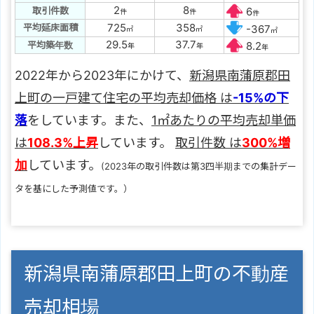
2
8
取引件数
6
件
件
件
725
358
平均延床面積
-367
㎡
㎡
㎡
29.5
37.7
平均築年数
8.2
年
年
年
2022年から2023年にかけて、
新潟県南蒲原郡田
上町の一戸建て住宅の平均売却価格 は
-15%の下
落
をしています。また、
1㎡あたりの平均売却単価
は
108.3%上昇
しています。
取引件数 は
300%増
加
しています。
(2023年の取引件数は第3四半期までの集計デー
タを基にした予測値です。）
新潟県南蒲原郡田上町の不動産
売却相場