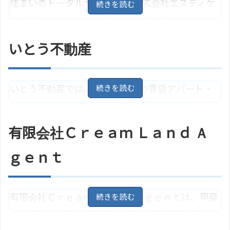
住まいのトータルサポーター 株式会社エスティケ
住所
スタリアQ1F
地図
イ 昭和通り支店は、お客さまのライフスタッフに
JR甲府駅よりバス9分、貢川交-前
アクセス
バス停下車で徒歩6分
合わせた住みよい住居の提案をしています。お客
株式会社プライムホーム 不動産部
いとう不動産
ホームページ
様との出会いを大切に、お客様の「夢」をカタチ
のサイトはこちら
にするためのお手伝いをしています。
いとう不動産では、山梨県全体の賃貸アパート・
山梨県甲府市国母3丁目12－24
住所
地図
マンションなどの紹介、土地、住宅の売買サポー
アクセス
JR国母駅より約3.1キロ
ト等を行っています。ペット受け入れ可能物件や、
有限会社Ｃｒｅａｍ Ｌａｎｄ Ａ
住まいのトータルサポーター 株式
シングル向け物件など、様々な希望に対応可能で
ホームページ
会社エスティケイ 昭和通り支店の
す。
ｇｅｎｔ
サイトはこちら
住所
山梨県甲府市東光寺町9692
地図
有限会社Ｃｒｅａｍ Ｌａｎｄ Ａｇｅｎｔは、甲斐
ＪＲ身延線「金手駅」より徒歩10
アクセス
分
市、中央市、富士吉田市を中心に売買物件を取り
ホームページ
いとう不動産のサイトはこちら