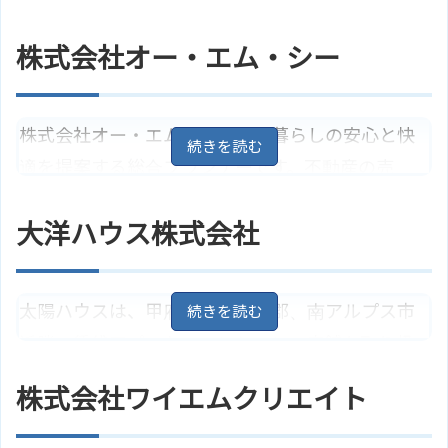
山梨県甲府市国母5丁目9－19
地
住所
図
での開発分譲までも手掛けるという、三拍子揃っ
ＪＲ中央線「甲府駅」よりバス11
株式会社オー・エム・シー
アクセス
た会社です。シングル向け、ファミリー向け、ペッ
分、清水新居バス停より徒歩1分
エイブルネットワーク甲府店 株式
トOKなど、希望の条件に合った物件探しをサポー
ホームページ
会社けやき総合管理のサイトはこ
トします。
ちら
株式会社オー・エム・シーは、暮らしの安心と快
適を提案する総合プランナーです。不動産の売
山梨県甲府市徳行4丁目15－29
住所
地図
買・仲介、賃貸管理・仲介、分譲住宅、損害保険
ＪＲ中央線「甲府駅」よりバス12
大洋ハウス株式会社
アクセス
の取扱などをしている不動産会社です。ペット可
分で徳行南からは徒歩2分
能物件や楽器演奏可能物件などこだわりがある物
有限会社甲斐地所のサイトはこち
ホームページ
ら
件探しのお手伝いもしてくれます。また、不動産を
太陽ハウスは、甲府市、中巨摩郡、南アルプス市
売る場合は、無料査定のほか、売却相談も行うこ
近隣の賃貸アパート・マンション、店舗を取り扱
とも出来ます。
う不動産会社です。ペットと一緒、敷金ゼロ、敷
株式会社ワイエムクリエイト
山梨県甲府市下飯田1丁目3－17
地内駐車場付き、新築など、要望に限りなく近い
住所
地図
物件を紹介してくれます。