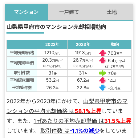
マンション
一戸建て
土地
山梨県甲府市のマンション売却相場動向
2022年
2023年
動向
1210
1913
平均売却価格
703
万円
万円
万円
20.3
26.7
6.4
万円/㎡
万円/㎡
万円/㎡
平均売却単価
(67.1万円/坪)
(88.3万円/坪)
(21.2万円/坪)
31
31
取引件数
±0
件
件
件
53.2
67.2
平均延床面積
14
㎡
㎡
㎡
26.2
22.8
平均築年数
-3.4
年
年
年
2022年から2023年にかけて、
山梨県甲府市のマ
ンションの平均売却価格 は
58.1%上昇
していま
す。また、
1㎡あたりの平均売却単価 は
31.5%上昇
しています。
取引件数 は
-1.1%の減少
をしていま