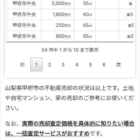
甲府市中央
00
3,000
00
55
8
万円
㎡
築
年
甲府市中央
00
1,600
00
40
33
万円
㎡
築
年
甲府市中央
0000
250
00
45
51
万円
㎡
築
年
甲府市中央
0000
800
00
65
37
万円
㎡
築
年
54 件中 1 から 10 まで表示
前
1
2
3
4
5
6
次
山梨県甲府市の不動産売却の状況は以上です。土地
や自宅マンション、家の売却のご参考にお使いくだ
さい。
なお、
実際の売却査定価格を具体的に知りたい場合
は、一括査定サービスがおすすめ
です。