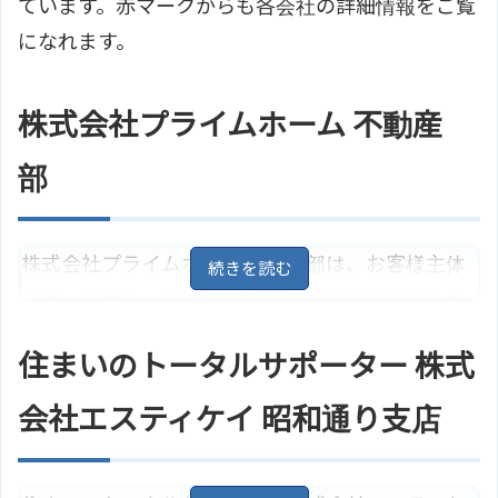
ています。赤マークからも各会社の詳細情報をご覧
になれます。
株式会社プライムホーム 不動産
部
株式会社プライムホーム 不動産部は、お客様主体
を第一に考え、お客様のご要望にお応えできるよ
うに沢山の正確な情報を提供しています。不動産
住まいのトータルサポーター 株式
売却の際は根拠のある査定価格を提供してくれ、
事務所にはキッズコーナーもあり安心して相談に
会社エスティケイ 昭和通り支店
いけます。
山梨県甲府市貢川本町7－3 ウイ