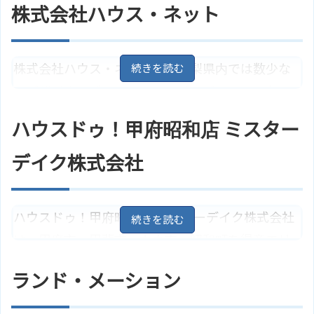
株式会社ハウス・ネット
株式会社ハウス・ネットは、山梨県内では数少な
いデザイナーズマンションのプロデュースに力を
入れていて、お客様の理想以上のお部屋を提供で
ハウスドゥ！甲府昭和店 ミスター
きるように努力しています。お客様のパートナー
となり不動産の総合アドバイスをしてくれます。
デイク株式会社
山梨県甲府市国母5丁目6－15
地
住所
図
ハウスドゥ！甲府昭和店 ミスターデイク株式会社
アクセス
JR身延線「国母駅」より徒歩20分
は、甲府市・甲斐市・中央市・昭和町を得意エリ
株式会社ハウス・ネットのサイト
ホームページ
アとしている不動産会社です。常に新しい情報を
はこちら
ランド・メーション
お客様に提供し、誠実に相談に応じてくれます。
自社での買取りの他、すぐに売れなかった場合は