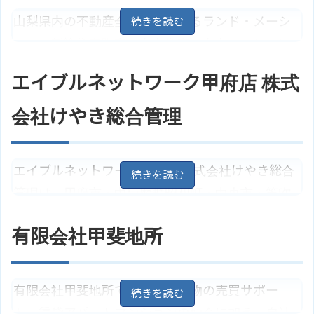
買取り保証も行っています。
山梨県内の不動産全般を手掛けるランド・メーシ
ョン。新築住宅販売、中古住宅、中古マンション
山梨県甲府市国母7丁目5－9
地
住所
図
売買、土地の仲介から自社分譲地も取り扱ってい
エイブルネットワーク甲府店 株式
アクセス
ＪＲ身延線「国母駅」より約2キロ
ます。賃貸物件、田舎暮らし・別荘についても相談
ハウスドゥ！甲府昭和店 ミスター
することができます。
会社けやき総合管理
ホームページ
デイク株式会社のサイトはこちら
山梨県甲府市堀之内町727－2
地
住所
図
エイブルネットワーク甲府店 株式会社けやき総合
JR身延線「国母駅」より約3.3キ
アクセス
ロ
管理は、甲府市・中巨摩群昭和町・中央市・笛吹
ランド・メーションのサイトはこ
ホームページ
市・甲州エリアを得意としている不動産会社で
ちら
有限会社甲斐地所
す。お客様とのコミュニケーションを大切にし、
経験とネットワーク力を活かしてご希望のお部屋
探しを一生懸命にお手伝いしてくれます。
有限会社甲斐地所では、土地建物の売買サポー
ト、賃貸アパートマンションの仲介に加え、自社