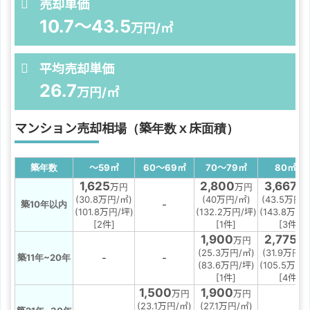
売却単価
10.7～43.5
万円/㎡
平均売却単価
26.7
万円/㎡
マンション売却相場（築年数ｘ床面積）
築年数
～59
㎡
60～69
㎡
70～79
㎡
80
㎡
～
1,625
2,800
3,667
万円
万円
万
(30.8万円/㎡)
(40万円/㎡)
(43.5万円/
-
築10年以内
(101.8万円/坪)
(132.2万円/坪)
(143.8万円/
[2件]
[1件]
[3件]
1,900
2,775
万円
万
(25.3万円/㎡)
(31.9万円/
-
-
築11年~20年
(83.6万円/坪)
(105.5万円/
[1件]
[4件]
1,500
1,900
万円
万円
(23.1万円/㎡)
(27.1万円/㎡)