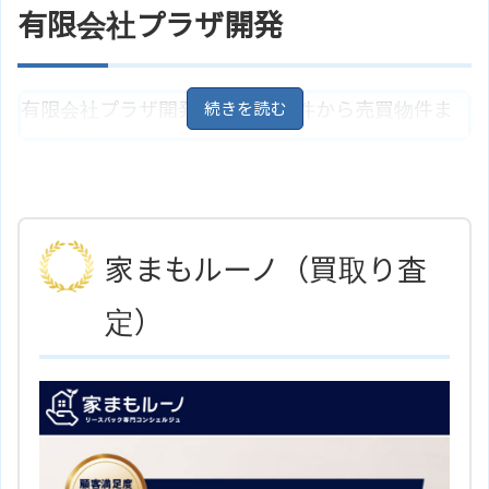
扱っていて人と人のつながりを大切にして、お客様
有限会社プラザ開発
との夢を形にしていくお手伝いをします。また、
任意売却の相談にも対応しています。
有限会社プラザ開発は、賃貸物件から売買物件ま
山梨県甲府市国母4丁目22－6
地
住所
で不動産に関することは何でも相談に応じてくれ
図
る不動産会社です。お客様の目線で物件を探し、
アクセス
JR身延線「国母駅」より徒歩10分
お客様だけのお住まいを探すお手伝いをしてくれ
有限会社Ｃｒｅａｍ Ｌａｎｄ Ａｇ
ホームページ
ｅｎｔのサイトはこちら
ます。
家まもルーノ（買取り査
山梨県甲府市国母6丁目2－35
地
住所
定）
図
アクセス
JR身延線「国母駅」より徒歩15分
有限会社プラザ開発のサイトはこ
ホームページ
ちら