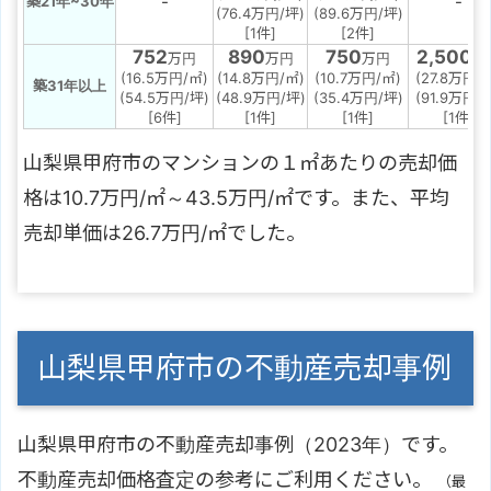
-
-
築21年~30年
(76.4万円/坪)
(89.6万円/坪)
[1件]
[2件]
752
890
750
2,500
万円
万円
万円
万
(16.5万円/㎡)
(14.8万円/㎡)
(10.7万円/㎡)
(27.8万円/
築31年以上
(54.5万円/坪)
(48.9万円/坪)
(35.4万円/坪)
(91.9万円/
[6件]
[1件]
[1件]
[1件]
山梨県甲府市のマンションの１㎡あたりの売却価
格は10.7万円/㎡～43.5万円/㎡です。また、平均
売却単価は26.7万円/㎡でした。
山梨県甲府市の不動産売却事例
山梨県甲府市の不動産売却事例（2023年）です。
不動産売却価格査定の参考にご利用ください。
（最