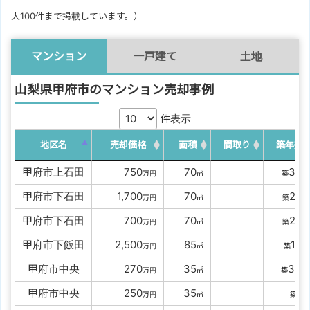
大100件まで掲載しています。）
マンション
一戸建て
土地
山梨県甲府市のマンション売却事例
件表示
地区名
売却価格
面積
間取り
築年数
甲府市上石田
0000
750
00
70
36
万円
㎡
築
年
甲府市下石田
00
1,700
00
70
28
万円
㎡
築
年
甲府市下石田
0000
700
00
70
28
万円
㎡
築
年
甲府市下飯田
00
2,500
00
85
17
万円
㎡
築
年
甲府市中央
0000
270
00
35
33
万円
㎡
築
年
甲府市中央
0000
250
00
35
-
万円
㎡
築
年