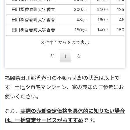
田川郡香春町大字香春
0000
300
0
440
0
125
万円
㎡
㎡
田川郡香春町大字香春
00000
48
0
160
00
45
万円
㎡
㎡
田川郡香春町大字香春
0000
150
0
140
0
150
万円
㎡
㎡
8 件中 1 から 8 まで表示
前
1
次
福岡県田川郡香春町の不動産売却の状況は以上で
す。土地や自宅マンション、家の売却のご参考にお
使いください。
なお、
実際の売却査定価格を具体的に知りたい場合
は、一括査定サービスがおすすめ
です。