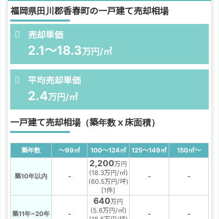
福岡県田川郡香春町の一戸建て売却相場
売却単価
2.1～18.3
万円/㎡
平均売却単価
2.4
万円/㎡
一戸建て売却相場（築年数ｘ床面積）
築年数
～99
㎡
100～124
㎡
125～149
㎡
150
㎡
～
2,200
万円
(18.3万円/㎡)
-
-
-
築10年以内
(60.5万円/坪)
[1件]
640
万円
(5.6万円/㎡)
-
-
-
築11年~20年
(18.5万円/坪)