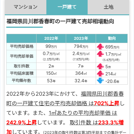
マンション
一戸建て
土地
福岡県田川郡香春町の一戸建て売却相場動向
2022年
2023年
動向
99
794
平均売却価格
695
万円
万円
万円
0.7
2.4
1.7
万円/㎡
万円/㎡
万円/㎡
平均売却単価
(2.3万円/坪)
(7.9万円/坪)
(5.6万円/坪)
2
7
取引件数
5
件
件
件
150
364
平均延床面積
214
㎡
㎡
㎡
53
32.4
平均築年数
-20.6
年
年
年
2022年から2023年にかけて、
福岡県田川郡香春
町の一戸建て住宅の平均売却価格 は
702%上昇
し
ています。また、
1㎡あたりの平均売却単価 は
242.9%上昇
しています。
取引件数 は
233.3%増
加
しています。
(2023年の取引件数は第3四半期までの集計デー