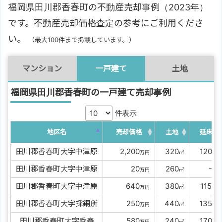
福岡県田川郡香春町の不動産売却事例（2023年）
です。不動産売却価格査定の参考にご利用くださ
い。
（最大100件まで掲載しています。）
マンション
一戸建て
土地
福岡県田川郡香春町の一戸建て売却事例
件表示
地区名
売却価格
土地
延床
田川郡香春町大字中津原
00
2,200
0
320
0
120
万円
㎡
㎡
田川郡香春町大字中津原
00000
20
0
260
000
-
万円
㎡
㎡
田川郡香春町大字中津原
0000
640
0
380
0
115
万円
㎡
㎡
田川郡香春町大字採銅所
0000
250
0
440
0
135
万円
㎡
㎡
田川郡香春町大字香春
0000
580
0
240
0
170
万円
㎡
㎡