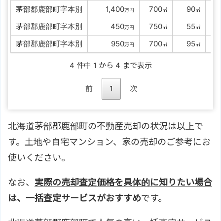
茅部郡鹿部町字本別
00
1,400
0
700
00
90
万円
㎡
㎡
築
茅部郡鹿部町字本別
0000
450
0
750
00
55
万円
㎡
㎡
築
茅部郡鹿部町字本別
0000
950
0
700
00
95
万円
㎡
㎡
築
4 件中 1 から 4 まで表示
前
1
次
北海道茅部郡鹿部町の不動産売却の状況は以上で
す。土地や自宅マンション、家の売却のご参考にお
使いください。
なお、
実際の売却査定価格を具体的に知りたい場合
は、一括査定サービスがおすすめ
です。