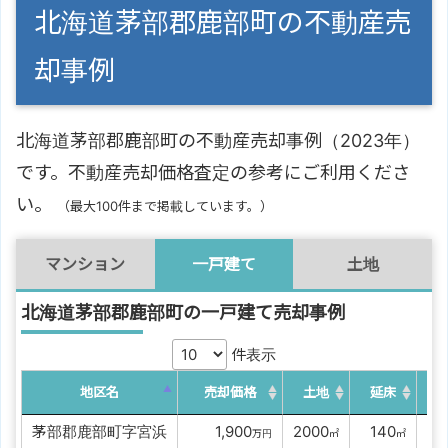
北海道茅部郡鹿部町の不動産売
却事例
北海道茅部郡鹿部町の不動産売却事例（2023年）
です。不動産売却価格査定の参考にご利用くださ
い。
（最大100件まで掲載しています。）
マンション
一戸建て
土地
北海道茅部郡鹿部町の一戸建て売却事例
件表示
地区名
売却価格
土地
延床
築
茅部郡鹿部町字宮浜
00
1,900
2000
0
140
万円
㎡
㎡
築