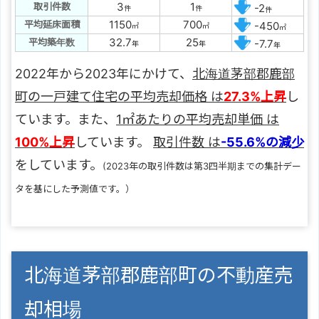
3
1
取引件数
-2
件
件
件
1150
700
平均延床面積
-450
㎡
㎡
㎡
32.7
25
平均築年数
-7.7
年
年
年
2022年から2023年にかけて、
北海道茅部郡鹿部
町の一戸建て住宅の平均売却価格 は
27.3%上昇
し
ています。また、
1㎡あたりの平均売却単価 は
100%上昇
しています。
取引件数 は
-55.6%の減少
をしています。
(2023年の取引件数は第3四半期までの集計デー
タを基にした予測値です。）
北海道茅部郡鹿部町の不動産売
却相場