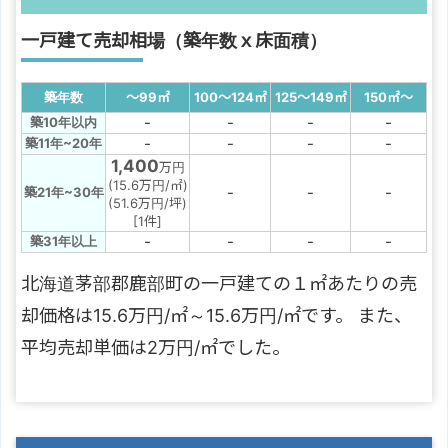
一戸建て売却相場（築年数ｘ床面積）
築年数
～99
㎡
100～124
㎡
125～149
㎡
150
㎡
～
-
-
-
-
築10年以内
-
-
-
-
築11年~20年
1,400
万円
(15.6万円/㎡)
-
-
-
築21年~30年
(51.6万円/坪)
[1件]
-
-
-
-
築31年以上
北海道茅部郡鹿部町の一戸建ての１㎡あたりの売
却価格は15.6万円/㎡～15.6万円/㎡です。 また、
平均売却単価は2万円/㎡でした。