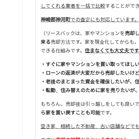
してくれる業者を一括で比較
することがで
神崎郡神河町
での査定にも対応しています
（リースバックは、家やマンションを
売却
来る
売却方法です。家を現金化してからも
できる仕組みです。
住まなくても大丈夫です
・すぐに家やマンションを買い取ってほし
・ローンの返済が大変だから売却したいけ
・老後のまとまった資金を確保したいが、
・転勤、住み替えのために家を売りたいが
もちろん、売却後は引っ越しをしても良い
ら家を買い戻すことも可能
です。
空き家、相続した不動産、古い店舗などで