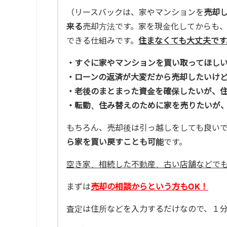
（リースバックは、家やマンションを
売却
来る
売却方法です。家を現金化してからも
できる仕組みです。
住まなくても大丈夫です
・すぐに家やマンションを買い取ってほし
・ローンの返済が大変だから売却したいけ
・老後のまとまった資金を確保したいが、
・転勤、住み替えのために家を売りたいが
もちろん、売却後は引っ越しをしても良い
ら家を買い戻すことも可能
です。
空き家、相続した不動産、古い店舗などで
まずは
売却の相談からという方もOK！
査定は住所などを入力するだけなので、１