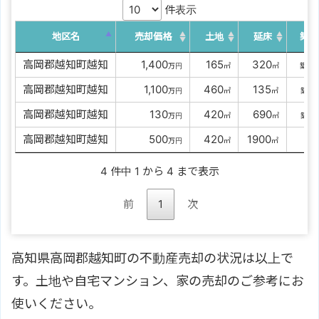
件表示
地区名
売却価格
土地
延床
築年
高岡郡越知町越知
00
1,400
0
165
0
320
3
万円
㎡
㎡
築
高岡郡越知町越知
00
1,100
0
460
0
135
3
万円
㎡
㎡
築
高岡郡越知町越知
0000
130
0
420
0
690
6
万円
㎡
㎡
築
高岡郡越知町越知
0000
500
0
420
1900
-
万円
㎡
㎡
築
4 件中 1 から 4 まで表示
前
1
次
高知県高岡郡越知町の不動産売却の状況は以上で
す。土地や自宅マンション、家の売却のご参考にお
使いください。