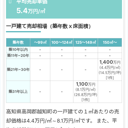
平均売却単価
5.4
万円/㎡
一戸建て売却相場（築年数ｘ床面積）
築年数
～99
㎡
100～124
㎡
125～149
㎡
150
㎡
～
-
-
-
-
築10年以内
-
-
-
-
築11年~20年
1,400
万円
(4.4万円/㎡)
-
-
-
築21年~30年
(14.5万円/坪)
[1件]
1,100
万円
(8.1万円/㎡)
-
-
-
築31年以上
(26.8万円/坪)
[1件]
高知県高岡郡越知町の一戸建ての１㎡あたりの売
却価格は4.4万円/㎡～8.1万円/㎡です。 また、平