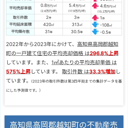
0.8
5.4
4.6
万円/㎡
万円/㎡
万円/㎡
平均売却単価
(2.6万円/坪)
(17.9万円/坪)
(15.2万円/坪)
2
3
取引件数
1
件
件
件
420
313
平均延床面積
-108
㎡
㎡
㎡
31
30.5
平均築年数
-0.5
年
年
年
2022年から2023年にかけて、
高知県高岡郡越知
町の一戸建て住宅の平均売却価格 は
296.8%上昇
しています。また、
1㎡あたりの平均売却単価 は
575%上昇
しています。
取引件数 は
33.3%増加
し
ています。
(2023年の取引件数は第3四半期までの集計データを基
にした予測値です。）
高知県高岡郡越知町の不動産売