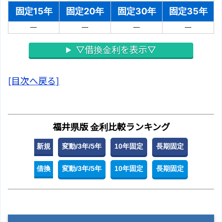
固定15年
固定20年
固定30年
固定35年
－
－
－
－
▽借換金利を表示▽
[目次へ戻る]
福井県版 金利比較ランキング
新規
変動/3年/5年
10年固定
長期固定
借換
変動/3年/5年
10年固定
長期固定