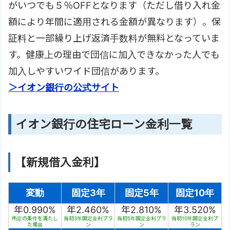
がいつでも５％OFFとなります（ただし借り入れ金
額により年間に適用される金額が異なります）。保
証料と一部繰り上げ返済手数料が無料となっていま
す。健康上の理由で団信に加入できなかった人でも
加入しやすいワイド団信があります。
＞イオン銀行の公式サイト
イオン銀行の住宅ローン金利一覧
【新規借入金利】
変動
固定3年
固定5年
固定10年
年0.990%
年2.460%
年2.810%
年3.520%
所定の条件を満たし
当初3年固定金利プラ
当初5年固定金利プラ
当初10年固定金利プ
た場合
ン
ン
ラン