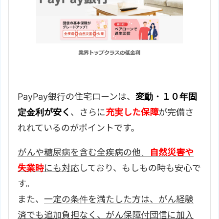
PayPay銀行の住宅ローンは、
変動・１０年固
定金利が安く
、さらに
充実した保障
が完備さ
れれているのがポイントです。
がんや糖尿病を含む全疾病の他、
自然災害や
失業時
にも対応
しており、もしもの時も安心で
す。
また、
一定の条件を満たした方は、がん経験
済でも追加負担なく、がん保障付団信に加入