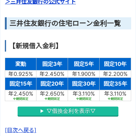
＞三井住友銀行の公式サイト
三井住友銀行の住宅ローン金利一覧
【新規借入金利】
変動
固定3年
固定5年
固定10年
年0.925%
年2.450%
年1.900%
年2.200%
固定15年
固定20年
固定30年
固定35年
年2.450%
年2.650%
年3.110%
年3.110%
全期間固定
全期間固定
全期間固定
全期間固定
▽借換金利を表示▽
[目次へ戻る]