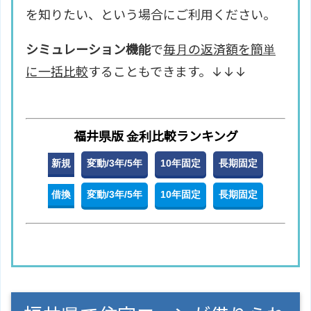
を知りたい、という場合にご利用ください。
シミュレーション機能
で
毎月の返済額を簡単
に一括比較
することもできます。↓↓↓
福井県版 金利比較ランキング
新規
変動/3年/5年
10年固定
長期固定
借換
変動/3年/5年
10年固定
長期固定