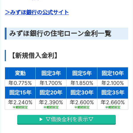
＞みずほ銀行の公式サイト
みずほ銀行の住宅ローン金利一覧
【新規借入金利】
変動
固定3年
固定5年
固定10年
年0.775%
年1.700%
年1.850%
年2.100%
固定15年
固定20年
固定30年
固定35年
年2.240%
年2.390%
年2.600%
年2.660%
全期間固定
全期間固定
全期間固定
全期間固定
▽借換金利を表示▽