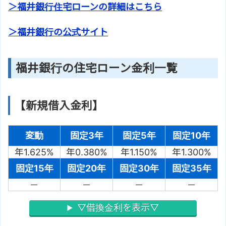
＞福井銀行住宅ローンの詳細はこちら
＞福井銀行の公式サイト
福井銀行の住宅ローン金利一覧
【新規借入金利】
変動
固定3年
固定5年
固定10年
年1.625%
年0.380%
年1.150%
年1.300%
固定15年
固定20年
固定30年
固定35年
－
－
－
－
▽借換金利を表示▽