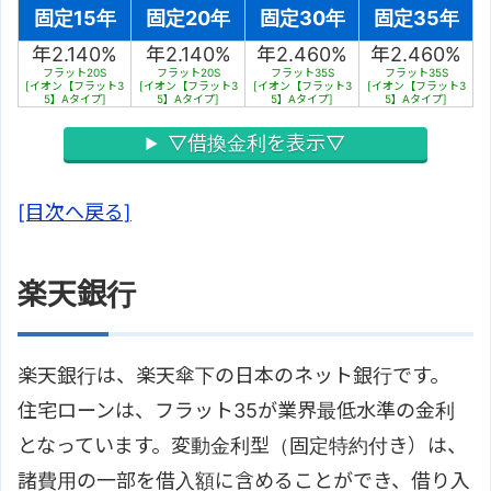
固定15年
固定20年
固定30年
固定35年
年2.140%
年2.140%
年2.460%
年2.460%
フラット20S
フラット20S
フラット35S
フラット35S
[イオン【フラット3
[イオン【フラット3
[イオン【フラット3
[イオン【フラット3
5】Aタイプ]
5】Aタイプ]
5】Aタイプ]
5】Aタイプ]
▽借換金利を表示▽
[目次へ戻る]
楽天銀行
楽天銀行は、楽天傘下の日本のネット銀行です。
住宅ローンは、フラット35が業界最低水準の金利
となっています。変動金利型（固定特約付き）は、
諸費用の一部を借入額に含めることができ、借り入