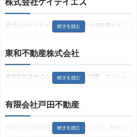
株式会社ケイテイエス
株式会社ケイテイエスでは、注文住宅建築から、
リフォーム、土地・マンション・戸建て等の仲介
などを手掛けています。買取相談も可能。リゾー
東和不動産株式会社
トマンションや田舎暮らし物件も多数あり、田舎
暮らしの提案も行っています。
東和不動産株式会社では、土地、戸建、マンショ
住所
千葉県鴨川市東町570
地図
ン等の売買から賃貸アパート・マンション等の仲
ＪＲ外房線「安房鴨川駅」よりバ
介を行っています。売却相談も受け付けており、売
アクセス
ス10分で亀田総合病院停から徒歩5
有限会社戸田不動産
分
却するのが良いのか、売却の場合の条件、時期等
株式会社ケイテイエスのサイトは
ホームページ
に合わせて最良プランを提案、査定を行っていま
こちら
す。田舎暮らしに関する相談も可能です。
有限会社戸田不動産では、鴨川市の土地・建物の