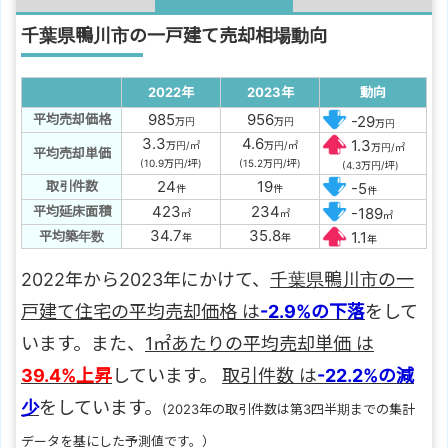
千葉県鴨川市の一戸建て売却相場動向
2022年
2023年
動向
985
956
平均売却価格
-29
万円
万円
万円
3.3
4.6
1.3
万円/㎡
万円/㎡
万円/㎡
平均売却単価
(10.9万円/坪)
(15.2万円/坪)
(4.3万円/坪)
24
19
取引件数
-5
件
件
件
423
234
平均延床面積
-189
㎡
㎡
㎡
34.7
35.8
平均築年数
1.1
年
年
年
2022年から2023年にかけて、
千葉県鴨川市の一
戸建て住宅の平均売却価格 は
-2.9%の下落
をして
います。また、
1㎡あたりの平均売却単価 は
39.4%上昇
しています。
取引件数 は
-22.2%の減
少
をしています。
(2023年の取引件数は第3四半期までの集計
データを基にした予測値です。）