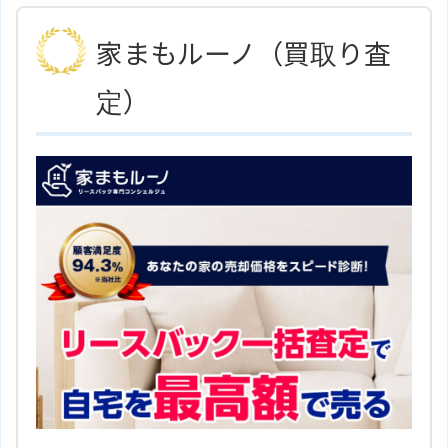
歩5分
株式会社城南パートナーズグルー
い販売力で売却も強力にサポート。査定は無料で
ホームページ
家まもルーノ（買取り査
プのサイトはこちら
行っています。
定）
住所
千葉県鴨川市横渚1102－3
地図
ＪＲ内房線「安房鴨川駅」より徒
アクセス
歩1分
有限会社房総住建のサイトはこち
ホームページ
ら