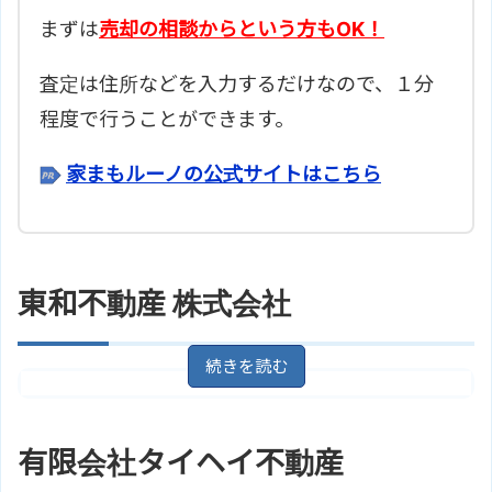
まずは
売却の相談からという方もOK！
査定は住所などを入力するだけなので、１分
程度で行うことができます。
家まもルーノの公式サイトはこちら
東和不動産 株式会社
千葉県鴨川市太海１８３４－３
住所
地図
安房鴨川駅/ＪＲ外房線 【バス】 1
有限会社タイヘイ不動産
アクセス
8分 太海駅より徒歩4分