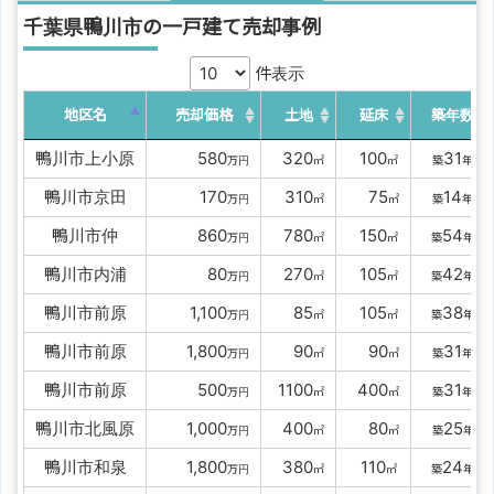
千葉県鴨川市の一戸建て売却事例
件表示
地区名
売却価格
土地
延床
築年数
鴨川市上小原
0000
580
0
320
0
100
31
万円
㎡
㎡
築
年
鴨川市京田
0000
170
0
310
00
75
14
万円
㎡
㎡
築
年
鴨川市仲
0000
860
0
780
0
150
54
万円
㎡
㎡
築
年
鴨川市内浦
00000
80
0
270
0
105
42
万円
㎡
㎡
築
年
鴨川市前原
00
1,100
00
85
0
105
38
万円
㎡
㎡
築
年
鴨川市前原
00
1,800
00
90
00
90
31
万円
㎡
㎡
築
年
鴨川市前原
0000
500
1100
0
400
31
万円
㎡
㎡
築
年
鴨川市北風原
00
1,000
0
400
00
80
25
万円
㎡
㎡
築
年
鴨川市和泉
00
1,800
0
380
0
110
24
万円
㎡
㎡
築
年