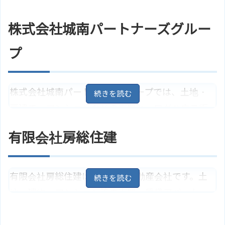
売買、賃貸アパート・マンション等の仲介を行っ
住所
千葉県鴨川市太海1834－3
地図
ています。地元密着で豊富な情報を提供。売却相
ＪＲ外房線「安房鴨川駅」よりバ
株式会社城南パートナーズグルー
アクセス
談、買取相談、競売代行も可能。リフォーム、注
ス18分で太海駅停から徒歩4分
東和不動産株式会社のサイトはこ
文住宅建築も受け付けています。
プ
ホームページ
ちら
住所
千葉県鴨川市横渚1152－1
地図
株式会社城南パートナーズグループでは、土地・
ＪＲ外房線「安房鴨川駅」より徒
アクセス
歩5分
戸建て・マンションなどの売買と、ログハウス販
有限会社戸田不動産のサイトはこ
ホームページ
売を中心に行っている会社です。ログハウスは全
ちら
有限会社房総住建
国販売している株式会社ビックボックスの商品で
す。売却相談や買取相談も可能。買取保証制度を
採用しています。不動産管理も得意です。
有限会社房総住建は鴨川市の不動産会社です。土
地、建物、マンション等の売買、賃貸アパート・
住所
千葉県鴨川市横渚132－1
地図
マンション等の仲介を主に手掛けています。田舎
ＪＲ外房線「安房鴨川駅」より徒
アクセス
暮らし物件、古民家も多数あり。十分な調査と高