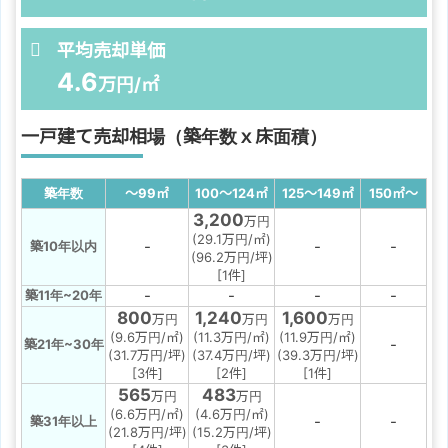
平均売却単価
4.6
万円/㎡
一戸建て売却相場（築年数ｘ床面積）
築年数
～99
㎡
100～124
㎡
125～149
㎡
150
㎡
～
3,200
万円
(29.1万円/㎡)
-
-
-
築10年以内
(96.2万円/坪)
[1件]
-
-
-
-
築11年~20年
800
1,240
1,600
万円
万円
万円
(9.6万円/㎡)
(11.3万円/㎡)
(11.9万円/㎡)
-
築21年~30年
(31.7万円/坪)
(37.4万円/坪)
(39.3万円/坪)
[3件]
[2件]
[1件]
565
483
万円
万円
(6.6万円/㎡)
(4.6万円/㎡)
-
-
築31年以上
(21.8万円/坪)
(15.2万円/坪)