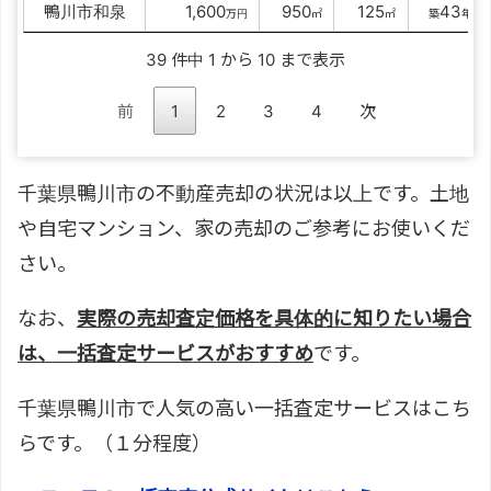
鴨川市和泉
00
1,600
0
950
0
125
43
万円
㎡
㎡
築
年
39 件中 1 から 10 まで表示
前
1
2
3
4
次
千葉県鴨川市の不動産売却の状況は以上です。土地
や自宅マンション、家の売却のご参考にお使いくだ
さい。
なお、
実際の売却査定価格を具体的に知りたい場合
は、一括査定サービスがおすすめ
です。
千葉県鴨川市で人気の高い一括査定サービスはこち
らです。（１分程度）