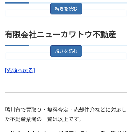
東和不動産 株式会社のサイトはこ
ホームページ
ちら
住所
千葉県鴨川市貝渚３４１
地図
安房鴨川駅/ＪＲ外房線より徒歩15
有限会社ニューカワトウ不動産
アクセス
分
有限会社タイヘイ不動産のサイト
ホームページ
はこちら
千葉県鴨川市横渚９７５－１２
住所
地図
[先頭へ戻る]
安房鴨川駅/ＪＲ外房線より徒歩1
アクセス
分
有限会社ニューカワトウ不動産の
ホームページ
サイトはこちら
鴨川市で買取り・無料査定・売却仲介などに対応し
た不動産業者の一覧は以上です。