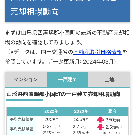
売却相場動向
まずは山形県西置賜郡小国町の最新の不動産売却相
場の動向を確認してみましょう。
（※データは、国土交通省の
不動産取引価格情報
を
参照しています。データ更新月: 2024年03月）
マンション
一戸建て
土地
山形県西置賜郡小国町の一戸建て売却相場動向
2022年
2023年
動向
205
555
平均売却価格
350
万円
万円
万円
0.2
2.7
2.5
万円/㎡
万円/㎡
万円/㎡
平均売却単価
(0.7万円/坪)
(8.9万円/坪)
(8.3万円/坪)