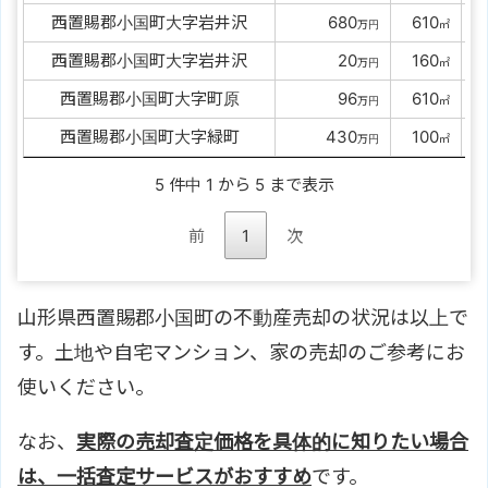
西置賜郡小国町大字岩井沢
0000
680
0
610
0
万円
㎡
西置賜郡小国町大字岩井沢
00000
20
0
160
0
万円
㎡
西置賜郡小国町大字町原
00000
96
0
610
0
万円
㎡
西置賜郡小国町大字緑町
0000
430
0
100
0
万円
㎡
5 件中 1 から 5 まで表示
前
1
次
山形県西置賜郡小国町の不動産売却の状況は以上で
す。土地や自宅マンション、家の売却のご参考にお
使いください。
なお、
実際の売却査定価格を具体的に知りたい場合
は、一括査定サービスがおすすめ
です。