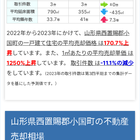
3
3
取引件数
±0
件
件
件
790
355
平均延床面積
-435
㎡
㎡
㎡
33.7
41
平均築年数
7.3
年
年
年
2022年から2023年にかけて、
山形県西置賜郡小
国町の一戸建て住宅の平均売却価格 は
170.7%上
昇
しています。また、
1㎡あたりの平均売却単価 は
1250%上昇
しています。
取引件数 は
-11.1%の減少
をしています。
(2023年の取引件数は第3四半期までの集計デー
タを基にした予測値です。）
山形県西置賜郡小国町の不動産
売却相場