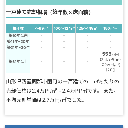
一戸建て売却相場（築年数ｘ床面積）
築年数
～99
㎡
100～124
㎡
125～149
㎡
150
㎡
～
-
-
-
-
築10年以内
-
-
-
-
築11年~20年
-
-
-
-
築21年~30年
555
万円
(2.4万円/㎡)
-
-
-
築31年以上
(7.9万円/坪)
[2件]
山形県西置賜郡小国町の一戸建ての１㎡あたりの
売却価格は2.4万円/㎡～2.4万円/㎡です。 また、
平均売却単価は2.7万円/㎡でした。