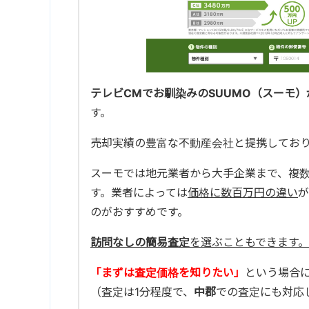
テレビCMでお馴染みのSUUMO（スーモ）
す。
売却実績の豊富な不動産会社と提携してお
スーモでは地元業者から大手企業まで、複
す。業者によっては
価格に数百万円の違い
が
のがおすすめです。
訪問なしの簡易査定
を選ぶこともできます。
「まずは査定価格を知りたい」
という場合
（査定は1分程度で、
中郡
での査定にも対応