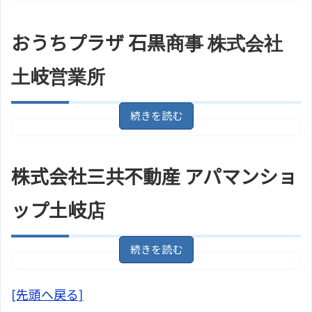
岐阜県土岐市下石町３０４－１
住所
地図
おうちプラザ 石黒商事 株式会社
アクセス
多治見駅/ＪＲ中央線
合同会社マイホームのサイトはこ
土岐営業所
ホームページ
ちら
岐阜県土岐市泉岩畑町４丁目２
住所
６
地図
株式会社三共不動産 アパマンショ
アクセス
土岐市駅/ＪＲ中央線より徒歩5分
おうちプラザ 石黒商事 株式会社
ップ土岐店
ホームページ
土岐営業所のサイトはこちら
岐阜県土岐市土岐口南町４丁目６
住所
０
地図
[先頭へ戻る]
土岐市駅/ＪＲ中央線 【バス】 10