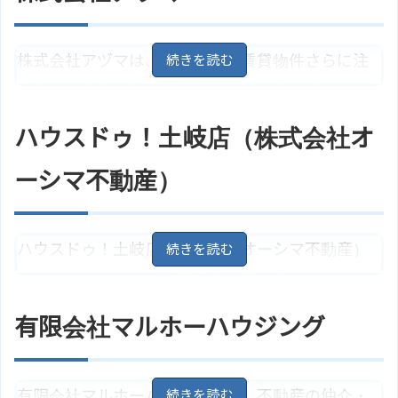
名岐プロジェクト有限会社のサイ
ホームページ
っています。外観、設備等と目に見えるところはも
トはこちら
ちろん目に見えないところまでしっかりと説明を
株式会社アヅマは、売買物件、賃貸物件さらに注
してくれます。
文住宅を中心に取り扱っている不動産会社です。
注文住宅は、土地選びから入居後のアフターサー
岐阜県土岐市泉町久尻42－7
地
住所
ハウスドゥ！土岐店（株式会社オ
図
ビスまで、お客様の満足のいくサービスを提供し
ＪＲ中央線「土岐市駅」より徒歩5
アクセス
てくれます。
ーシマ不動産）
分
不動産Ｌａｂｏ（有限会社サンパ
ホームページ
岐阜県土岐市泉大坪町1丁目11
地
ール）のサイトはこちら
住所
図
ハウスドゥ！土岐店（株式会社オーシマ不動産）
ＪＲ中央線「土岐市駅」より徒歩8
アクセス
分
は、土岐市中心に地域密着型の不動産会社です。
ホームページ
株式会社アヅマのサイトはこちら
売買賃貸物件から、新築、リフォームまで幅広く
有限会社マルホーハウジング
取扱いをしています。営業所にはキッズルームがあ
り安心して相談できる環境を整えてくれています。
有限会社マルホーハウジングは、不動産の仲介・