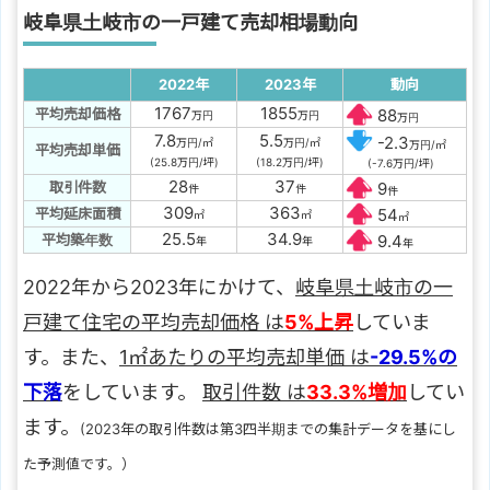
岐阜県土岐市の一戸建て売却相場動向
2022年
2023年
動向
1767
1855
平均売却価格
88
万円
万円
万円
7.8
5.5
-2.3
万円/㎡
万円/㎡
万円/㎡
平均売却単価
(25.8万円/坪)
(18.2万円/坪)
(-7.6万円/坪)
28
37
取引件数
9
件
件
件
309
363
平均延床面積
54
㎡
㎡
㎡
25.5
34.9
平均築年数
9.4
年
年
年
2022年から2023年にかけて、
岐阜県土岐市の一
戸建て住宅の平均売却価格 は
5%上昇
していま
す。また、
1㎡あたりの平均売却単価 は
-29.5%の
下落
をしています。
取引件数 は
33.3%増加
してい
ます。
(2023年の取引件数は第3四半期までの集計データを基にし
た予測値です。）