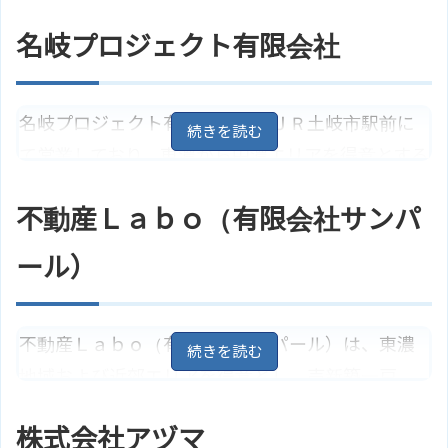
名岐プロジェクト有限会社
名岐プロジェクト有限会社は、ＪＲ土岐市駅前に
て営業しており、東濃から中濃エリアを得意とする
不動産会社です。賃貸マンション・アパートなど
不動産Ｌａｂｏ（有限会社サンパ
のお部屋探しから土地や建物などの売買物件、工
場、テナントなど地域の皆様の様々な不動産探し
ール）
のお手伝いをしてくれます。競売代行の他、家や土
地の買取りも行っています。
不動産Ｌａｂｏ（有限会社サンパール）は、東濃
岐阜県土岐市泉町久尻578－12
住所
地域および近郊エリアを得意とし、売新築一戸
地図
ＪＲ中央線「土岐市駅」より徒歩2
建、売中古マンション、売中古一戸建て、売土地
アクセス
分
株式会社アヅマ
を主に取り扱っている不動産会社で、買取りも行