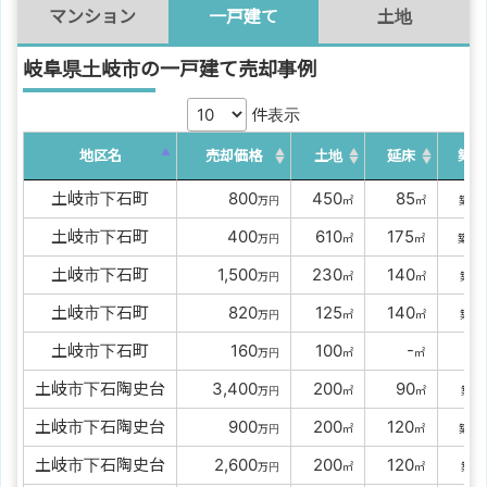
マンション
一戸建て
土地
岐阜県土岐市の一戸建て売却事例
件表示
地区名
売却価格
土地
延床
築年
土岐市下石町
0000
800
0
450
00
85
5
万円
㎡
㎡
築
土岐市下石町
0000
400
0
610
0
175
5
万円
㎡
㎡
築
土岐市下石町
00
1,500
0
230
0
140
1
万円
㎡
㎡
築
土岐市下石町
0000
820
0
125
0
140
1
万円
㎡
㎡
築
土岐市下石町
0000
160
0
100
000
-
-
万円
㎡
㎡
築
土岐市下石陶史台
00
3,400
0
200
00
90
3
万円
㎡
㎡
築
土岐市下石陶史台
0000
900
0
200
0
120
2
万円
㎡
㎡
築
土岐市下石陶史台
00
2,600
0
200
0
120
7
万円
㎡
㎡
築