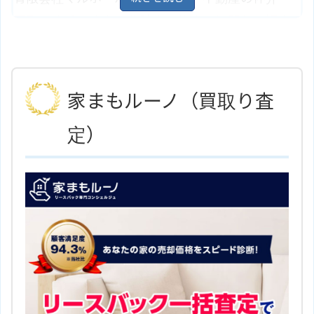
岐阜県土岐市泉神栄町2丁目55－2
住所
地図
買取・造成・建売・分譲まで住まいに関して幅広
ＪＲ中央線「土岐市駅」より徒歩9
く取り扱っている不動産会社です。夜7時以降のお
アクセス
分
客様やメールで相談のお客様にも親切に対応して
ハウスドゥ！土岐店（株式会社オ
ホームページ
ーシマ不動産）のサイトはこちら
くれます。
家まもルーノ（買取り査
岐阜県土岐市肥田浅野双葉町2丁目
住所
定）
20－1
地図
ＪＲ中央線「土岐市駅」より約1.8
アクセス
キロ
有限会社マルホーハウジングのサ
ホームページ
イトはこちら