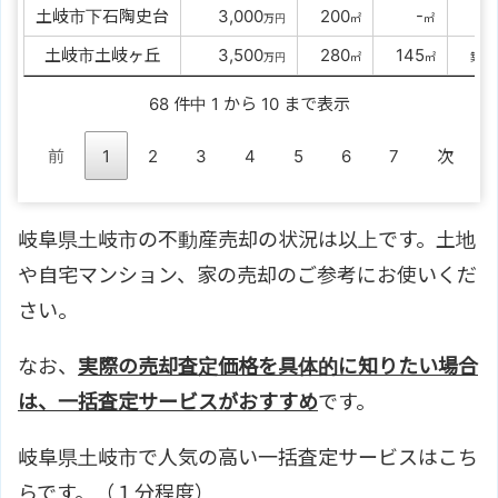
土岐市下石陶史台
00
3,000
0
200
000
-
-
万円
㎡
㎡
築
土岐市土岐ヶ丘
00
3,500
0
280
0
145
1
万円
㎡
㎡
築
68 件中 1 から 10 まで表示
前
1
2
3
4
5
6
7
次
岐阜県土岐市の不動産売却の状況は以上です。土地
や自宅マンション、家の売却のご参考にお使いくだ
さい。
なお、
実際の売却査定価格を具体的に知りたい場合
は、一括査定サービスがおすすめ
です。
岐阜県土岐市で人気の高い一括査定サービスはこち
らです。（１分程度）