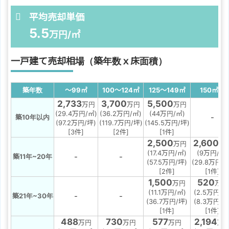
平均売却単価
5.5
万円/㎡
一戸建て売却相場（築年数ｘ床面積）
築年数
～99
㎡
100～124
㎡
125～149
㎡
150
㎡
～
2,733
3,700
5,500
万円
万円
万円
(29.4万円/㎡)
(36.2万円/㎡)
(44万円/㎡)
-
築10年以内
(97.2万円/坪)
(119.7万円/坪)
(145.5万円/坪)
[3件]
[2件]
[1件]
2,500
2,600
万円
万
(17.4万円/㎡)
(9万円/㎡)
-
-
築11年~20年
(57.5万円/坪)
(29.8万円/
[2件]
[1件]
1,500
520
万円
万円
(11.1万円/㎡)
(2.5万円/㎡
-
-
築21年~30年
(36.7万円/坪)
(8.3万円/坪
[1件]
[1件]
488
730
577
2,194
万円
万円
万円
万