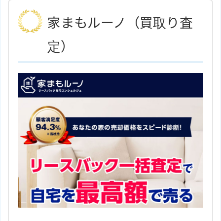
ホームページ
はこちら
売却、リフォームなど不動産全般に対応可能で
家まもルーノ（買取り査
す。
定）
愛知県瀬戸市南山町2丁目38－1
住所
ミズノビル1Ｆ
地図
名鉄瀬戸線「三郷駅」より徒歩13
アクセス
分
株式会社レオエステートのサイト
ホームページ
はこちら