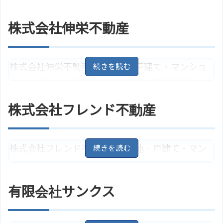
株式会社伸栄不動産
株式会社伸栄不動産は、土地・戸建て・マンショ
ンの売買を主に手掛けています。新築戸建多数あ
り。売却相談可能、無料査定アリ。資金計画、住
株式会社フレンド不動産
宅融資、税金などの相談も合わせて行っていま
す。
株式会社フレンド不動産は、土地・戸建て・マン
住所
愛知県瀬戸市山口町277
地図
ションの売買、管理を主に手掛ける会社です。相
愛知環状鉄道「山口駅」より徒歩4
アクセス
続、住み替えなどのよる売却相談、無料査定あ
分
有限会社サンクス
り。空き家対策、不動産の有効活用なども得意。
株式会社伸栄不動産のサイトはこ
ホームページ
ちら
全ての作業を秘密厳守で行っています。