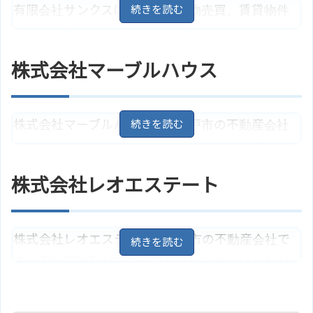
有限会社サンクスは、土地・建物売買、賃貸物件
住所
愛知県瀬戸市菱野町216
地図
の仲介を行っています。売却相談あり、スピード査
愛知環状鉄道「瀬戸口駅」より徒
アクセス
定も行っています。早く現金化したい、極秘売却
歩4分
株式会社マーブルハウス
したい、仲介手数料なしの直接買取も可能です。
株式会社フレンド不動産のサイト
ホームページ
はこちら
リフォーム、資産活用、賃貸管理も行っています。
株式会社マーブルハウスは、瀬戸市の不動産会社
住所
愛知県瀬戸市南ケ丘町324
地図
です。土地・戸建て・マンションの売買仲介を行
愛和環状鉄道「瀬戸口駅」より約2
アクセス
っています。売却相談、買取相談可能。査定依頼
キロ
株式会社レオエステート
を随時受け付けています。建築設計、リフォー
有限会社サンクスのサイトはこち
ホームページ
ら
ム、注文住宅建築まで対応しています。
株式会社レオエステートは瀬戸市の不動産会社で
住所
愛知県瀬戸市東長根町68
地図
す。不動産取引が初めてでどうしたらよいかわか
名鉄「水野駅」または「新瀬戸
アクセス
らない時も、不安を取り除き最良のプランを提案
駅」より約1.3キロ
しています。地元密着で豊富な情報あり。購入、
株式会社マーブルハウスのサイト