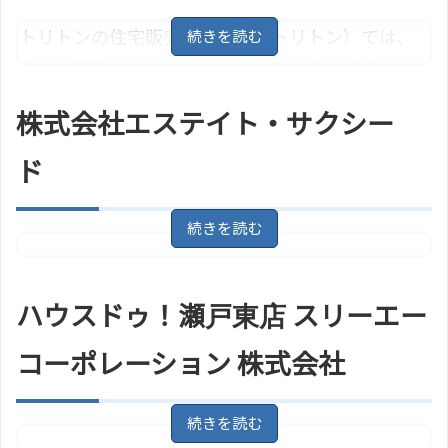
住所
愛知県瀬戸市北山町187－1
地図
トリトンの住宅販売（株式会社トリトン）では、
アクセス
名鉄瀬戸線「水野駅」より徒歩3分
土地・戸建て・マンションの売買を主に手掛けて
株式会社トラストのサイトはこち
ホームページ
います。売却相談受付可能。無料査定あり。未利
ら
株式会社エステイト・サクシー
用地の有効活用に力を入れており、月極駐車場の
管理を行っています。
ド
住所
愛知県瀬戸市追分町37－3
地図
名鉄瀬戸線「瀬戸市役所前駅」よ
アクセス
愛知県瀬戸市緑町２丁目１０
地
住所
り徒歩1分
図
トリトンの住宅販売（株式会社ト
ホームページ
瀬戸口駅/愛知環状鉄道より徒歩13
ハウスドゥ！瀬戸東店 スリーエー
アクセス
リトン）のサイトはこちら
分
株式会社エステイト・サクシード
コーポレーション 株式会社
ホームページ
のサイトはこちら