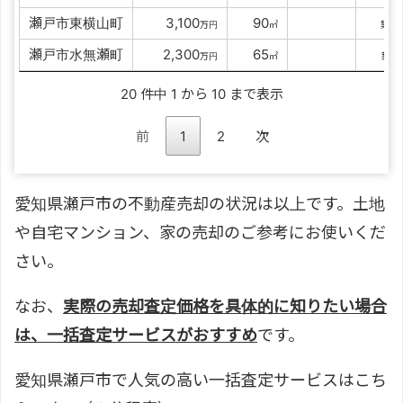
瀬戸市東横山町
00
3,100
00
90
2
万円
㎡
築
瀬戸市水無瀬町
00
2,300
00
65
3
万円
㎡
築
20 件中 1 から 10 まで表示
前
1
2
次
愛知県瀬戸市の不動産売却の状況は以上です。土地
や自宅マンション、家の売却のご参考にお使いくだ
さい。
なお、
実際の売却査定価格を具体的に知りたい場合
は、一括査定サービスがおすすめ
です。
愛知県瀬戸市で人気の高い一括査定サービスはこち