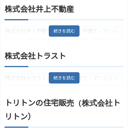
新築住宅多数あり。売却も得意で、地域密着のス
株式会社井上不動産
ピード全国ネットワークの販売網が自慢。査定無
料。仲介、買取とも可能です。
株式会社井上不動産では、土地・戸建て・マンシ
愛知県瀬戸市東横山町114－3
地
住所
図
ョンの売買から賃貸物件仲介を手掛けています。
名鉄瀬戸線「新瀬戸駅」より徒歩1
売却相談、買取相談あり。大型開発用地の仲介も
アクセス
分
株式会社トラスト
行っています。競売代行、家賃保証、引越し会社
ハウスドゥ！瀬戸中央店（明弘株
ホームページ
式会社）のサイトはこちら
紹介も可能です。
株式会社トラストは、土地・戸建て・マンション
愛知県瀬戸市效範町2丁目72
地
住所
の売買を行っています。新築建売住宅、建築条件
図
なし宅地あり。建築の提案、借入の相談、税金対
アクセス
名鉄瀬戸線「水野駅」より徒歩1分
トリトンの住宅販売（株式会社ト
策等様々な要望に対応可能。売却も受け付けてい
株式会社井上不動産のサイトはこ
ホームページ
ちら
ます。
リトン）