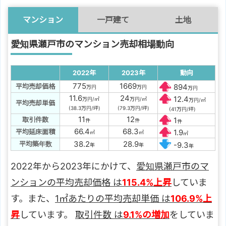
マンション
一戸建て
土地
愛知県瀬戸市のマンション売却相場動向
2022年
2023年
動向
775
1669
平均売却価格
894
万円
万円
万円
11.6
24
12.4
万円/㎡
万円/㎡
万円/㎡
平均売却単価
(38.3万円/坪)
(79.3万円/坪)
(41万円/坪)
11
12
取引件数
1
件
件
件
66.4
68.3
平均延床面積
1.9
㎡
㎡
㎡
38.2
28.9
平均築年数
-9.3
年
年
年
2022年から2023年にかけて、
愛知県瀬戸市のマ
ンションの平均売却価格 は
115.4%上昇
していま
す。また、
1㎡あたりの平均売却単価 は
106.9%上
昇
しています。
取引件数 は
9.1%の増加
をしていま