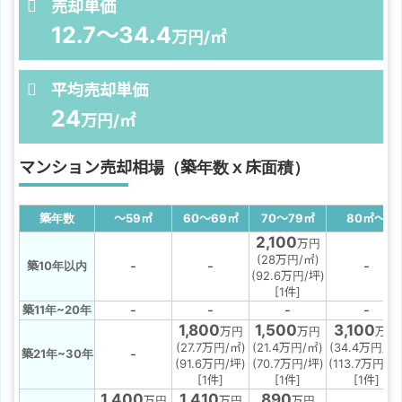
売却単価
12.7～34.4
万円/㎡
平均売却単価
24
万円/㎡
マンション売却相場（築年数ｘ床面積）
築年数
～59
㎡
60～69
㎡
70～79
㎡
80
㎡
～
2,100
万円
(28万円/㎡)
-
-
-
築10年以内
(92.6万円/坪)
[1件]
-
-
-
-
築11年~20年
1,800
1,500
3,100
万円
万円
万円
(27.7万円/㎡)
(21.4万円/㎡)
(34.4万円/㎡
-
築21年~30年
(91.6万円/坪)
(70.7万円/坪)
(113.7万円/坪
[1件]
[1件]
[1件]
1,400
1,410
890
万円
万円
万円