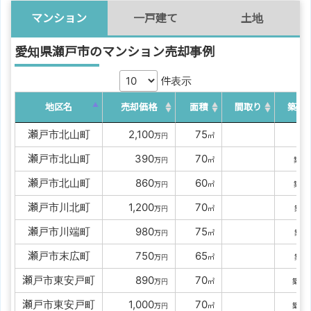
マンション
一戸建て
土地
愛知県瀬戸市のマンション売却事例
件表示
地区名
売却価格
面積
間取り
築年
瀬戸市北山町
00
2,100
00
75
万円
㎡
築
瀬戸市北山町
0000
390
00
70
5
万円
㎡
築
瀬戸市北山町
0000
860
00
60
5
万円
㎡
築
瀬戸市川北町
00
1,200
00
70
3
万円
㎡
築
瀬戸市川端町
0000
980
00
75
3
万円
㎡
築
瀬戸市末広町
0000
750
00
65
3
万円
㎡
築
瀬戸市東安戸町
0000
890
00
70
3
万円
㎡
築
瀬戸市東安戸町
00
1,000
00
70
3
万円
㎡
築