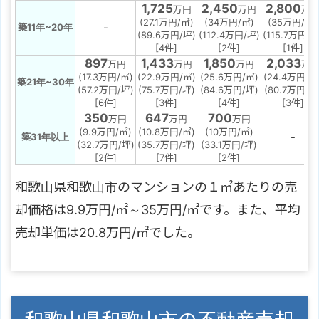
1,725
2,450
2,800
万円
万円
万
(27.1万円/㎡)
(34万円/㎡)
(35万円/㎡)
-
築11年~20年
(89.6万円/坪)
(112.4万円/坪)
(115.7万円/坪
[4件]
[2件]
[1件]
897
1,433
1,850
2,033
万円
万円
万円
万
(17.3万円/㎡)
(22.9万円/㎡)
(25.6万円/㎡)
(24.4万円/㎡
築21年~30年
(57.2万円/坪)
(75.7万円/坪)
(84.6万円/坪)
(80.7万円/坪
[6件]
[3件]
[4件]
[3件]
350
647
700
万円
万円
万円
(9.9万円/㎡)
(10.8万円/㎡)
(10万円/㎡)
-
築31年以上
(32.7万円/坪)
(35.7万円/坪)
(33.1万円/坪)
[2件]
[7件]
[2件]
和歌山県和歌山市のマンションの１㎡あたりの売
却価格は9.9万円/㎡～35万円/㎡です。また、平均
売却単価は20.8万円/㎡でした。