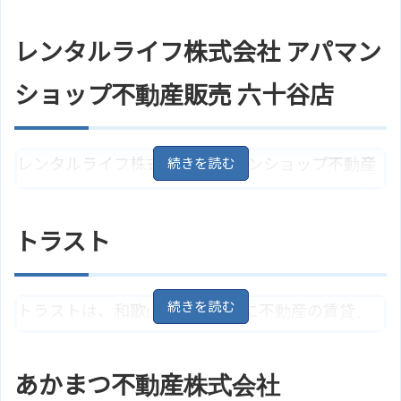
ＪＲ紀勢本線「和歌山駅」よりバ
業を中心に行なっている会社で、こだわり物件検
アクセス
ス20分、堀止バス停より徒歩5分
索などもできホームページが充実しています。仲介
レンタルライフ株式会社 アパマン
ホームページ
あおば不動産のサイトはこちら
契約数が和歌山県1位という実績を持っています。
ショップ不動産販売 六十谷店
和歌山県和歌山市黒田1丁目2－17
住所
地図
ＪＲ紀勢本線「和歌山駅」より徒
アクセス
レンタルライフ株式会社 アパマンショップ不動産
歩1分
アズマハウス株式会社のサイトは
販売 六十谷店は、物件売買、物件比較が行える不
ホームページ
こちら
動産です。これまでの経験を十分に活かし、自信
トラスト
をもってサポートしています。
和歌山県和歌山市六十谷86－3
住所
トラストは、和歌山市内を中心に不動産の賃貸、
リバーサイドビル3F
地図
ＪＲ阪和線「六十谷駅」より徒歩1
売買を行なっている会社です。不動産屋らしくな
アクセス
3分
い不動産屋を目指しており、不動産に関しての疑問
レンタルライフ株式会社 アパマン
あかまつ不動産株式会社
ホームページ
ショップ不動産販売 六十谷店のサ
など相談も無料で行っています。