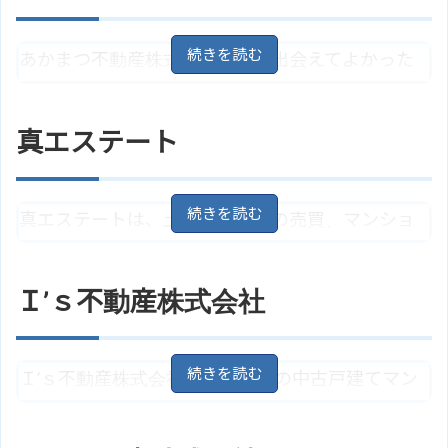
イトはこちら
和歌山県和歌山市直川784－6
地
住所
あかまつ不動産株式会社は、「出会えてよかった
図
ＪＲ阪和線「六十谷駅」より約1.8
と思っていただけますように・・・」を基本理念
アクセス
キロ、バス5分で鳥井から徒歩12分
に、不動産の売買、賃貸、仲介、管理やそのほか
真エステート
ホームページ
トラストのサイトはこちら
にも損害保険代理業も行なっています。
和歌山県和歌山市太田4丁目3－5
住所
真エステートは、土地や戸建ての売買、マンショ
地図
ンやテナントの賃貸などを行なっている会社で
アクセス
ＪＲ阪和線「和歌山」より徒歩7分
す。アットホームな空間で真心のお付き合いで接客
あかまつ不動産株式会社のサイト
Ｉ’ｓ不動産株式会社
ホームページ
はこちら
してくれます。
住所
和歌山県和歌山市吉田399
地図
Ｉ’ｓ不動産株式会社は、和歌山の中古戸建てマン
ＪＲ阪和線「和歌山駅」より徒歩1
ション、土地不動産取引や不動産売買などを手掛
アクセス
0分
ける会社です。不動産の総合的なサービスをネッ