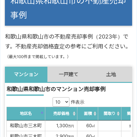
和歌山県和歌山市の不動産売却
事例
和歌山県和歌山市の不動産売却事例（2023年）で
す。不動産売却価格査定の参考にご利用ください。
（最大100件まで掲載しています。）
マンション
一戸建て
土地
和歌山県和歌山市のマンション売却事例
件表示
地区名
売却価格
面積
間取り
築年
和歌山市三木町
00
1,300
00
60
3
万円
㎡
築
和歌山市三木町
00
2,900
00
60
万円
㎡
築