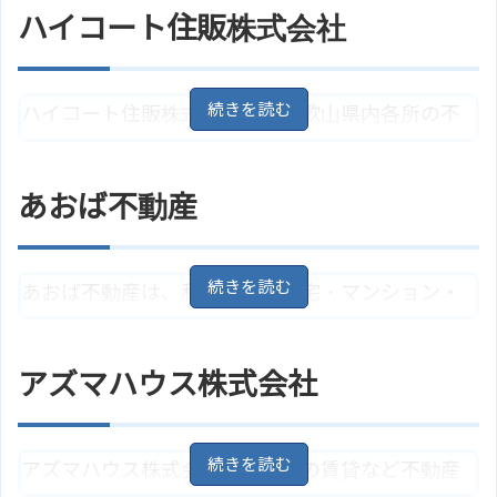
ハイコート住販株式会社
ハイコート住販株式会社は、和歌山県内各所の不
動産の仲介、管理、売買や土地活用コンサルティ
ングなどの業務を行なっています。和歌山市、有
あおば不動産
田市などで自社物件も販売しています。
和歌山県和歌山市堀止東1丁目1－1
住所
あおば不動産は、和歌山市の住宅・マンション・
8
地図
ＪＲ紀勢本線「和歌山駅」よりバ
土地の売買、草刈りや空家管理などを行なってい
アクセス
ス15分、堀止バス停より徒歩3分
ます。お客様の立場になって営業することや、健全
ハイコート住販株式会社のサイト
アズマハウス株式会社
ホームページ
はこちら
な取引に従事することを心がけている会社です。
和歌山県和歌山市堀止西2丁目4－
住所
アズマハウス株式会社は、物件の賃貸など不動産
52
地図