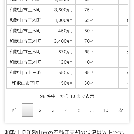
和歌山市三木町
00
3,600
00
75
万円
㎡
築
和歌山市三木町
00
1,000
00
65
2
万円
㎡
築
和歌山市三木町
0000
450
00
50
万円
㎡
築
和歌山市三木町
00
3,400
00
70
万円
㎡
築
和歌山市三木町
0000
870
00
65
2
万円
㎡
築
和歌山市三木町
0000
130
00
10
万円
㎡
築
和歌山市上三毛
0000
550
00
65
3
万円
㎡
築
和歌山市下町
0000
150
00
30
5
万円
㎡
築
98 件中 1 から 10 まで表示
前
1
2
3
4
5
…
10
次
和歌山県和歌山市の不動産売却の状況は以上です。