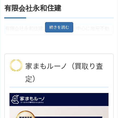
ＪＲ紀勢本線「紀和駅」より徒歩3
う、必要な情報を提供し、お客様の夢をかなえる
アクセス
分
有限会社永和住建
ことをモットーに業務をしています。
ホームページ
山下ホームのサイトはこちら
和歌山県和歌山市西高松1丁目5－
住所
有限会社永和住建は、和歌山市を中心に地元不動
4
地図
ＪＲ紀勢本線「宮前駅」より徒歩3
産の賃貸・管理・売買などをしている会社です。
アクセス
0分、バスは東庫前より徒歩1分
希望を叶えられるように全力でお手伝いし、豊富
株式会社ベストリレーションのサ
ホームページ
イトはこちら
な情報力でスピーディな対応を心がけています。
家まもルーノ（買取り査
和歌山県和歌山市小雑賀3丁目2－1
住所
地図
定）
ＪＲ紀勢本線「宮前駅」より徒歩5
アクセス
分
有限会社永和住建のサイトはこち
ホームページ
ら