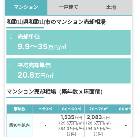
マンション
一戸建て
土地
和歌山県和歌山市のマンション売却相場
売却単価
9.9～35
万円/㎡
平均売却単価
20.8
万円/㎡
マンション売却相場（築年数ｘ床面積）
築年数
～59
㎡
60～69
㎡
70～79
㎡
80
㎡
～
1,535
2,083
万円
万円
(25.5万円/㎡)
(28.6万円/㎡)
-
-
築10年以内
(84.3万円/坪)
(94.5万円/坪)
[2件]
[3件]