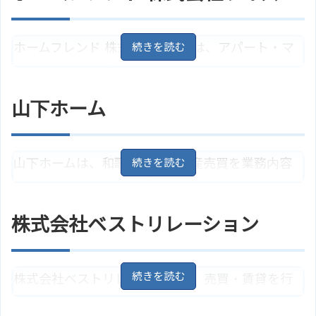
に考え、適切なアドバイスを行なっています。
ホームフレンド 株式会社ライズは、アパート・マ
住所
和歌山県和歌山市有本110
地図
ンションなどの賃貸物件仲介から、分譲マンショ
アクセス
JR紀伊中ノ島駅より徒歩8分
ン・新築戸建ての売買仲介業務などと幅広く取り
山下ホーム
株式会社さくらホームのサイトは
扱ってます。また、売却不動産の自社買取も行なっ
ホームページ
こちら
ています。
山下ホームは、和歌山県の不動産売買を業務内容
和歌山県和歌山市和歌浦東2丁目9
住所
－57
地図
としている会社です。「あなたを癒やす場所がきっ
ＪＲ紀勢本線「紀三井寺駅」より
と見つかる」をモットーに掲げ、不動産購入時の
アクセス
徒歩21分
株式会社ベストリレーション
税金や仲介手数料などにも真摯に相談に応じてい
ホームフレンド 株式会社ライズの
ホームページ
サイトはこちら
ます。
株式会社ベストリレーションは、売買・賃貸を行
和歌山県和歌山市北新5丁目18
地
住所
なっている会社です。お客様のご希望に添えるよ
図