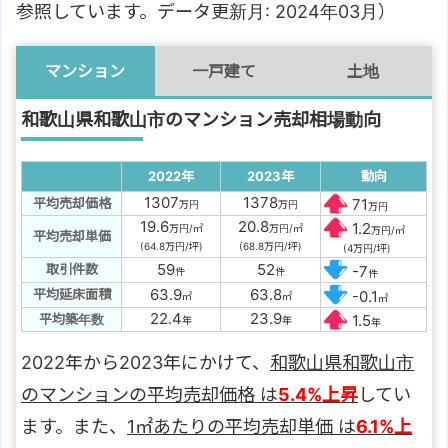
参照しています。データ更新月: 2024年03月）
マンション
一戸建て
土地
和歌山県和歌山市のマンション売却相場動向
2022年
2023年
動向
1307
1378
平均売却価格
71
万円
万円
万円
19.6
20.8
1.2
万円/㎡
万円/㎡
万円/㎡
平均売却単価
(64.8万円/坪)
(68.8万円/坪)
(4万円/坪)
59
52
取引件数
-7
件
件
件
63.9
63.8
平均延床面積
-0.1
㎡
㎡
㎡
22.4
23.9
平均築年数
1.5
年
年
年
2022年から2023年にかけて、
和歌山県和歌山市
のマンションの平均売却価格 は
5.4%上昇
してい
ます。また、
1㎡あたりの平均売却単価 は
6.1%上