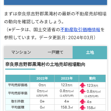
まずは奈良県吉野郡黒滝村の最新の不動産売却相場
の動向を確認してみましょう。
（※データは、国土交通省の
不動産取引価格情報
を
参照しています。データ更新月: 2024年03月）
マンション
一戸建て
土地
奈良県吉野郡黒滝村の土地売却相場動向
2022年
2023年
動向
0
123
平均売却価格
123
万円
万円
万円
0
0.8
0.8
万円/㎡
万円/㎡
万円/㎡
平均売却単価
(0万円/坪)
(2.6万円/坪)
(2.6万円/坪)
0
4
取引件数
4
件
件
件
0
158.3
平均面積
158
㎡
㎡
㎡