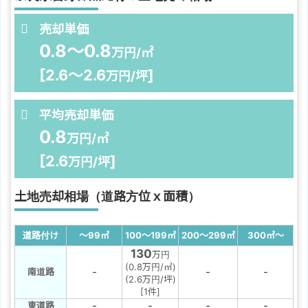
売却単価
0.8～0.8
万円/㎡
[2.6～2.6
]
万円/坪
平均売却単価
0.8
万円/㎡
[2.6
]
万円/坪
土地売却相場（道路方位ｘ面積）
道路付け
～99
㎡
100～199
㎡
200～299
㎡
300
㎡
～
130
万円
(0.8万円/㎡)
-
-
-
南道路
(2.6万円/坪)
[1件]
-
-
-
-
東道路