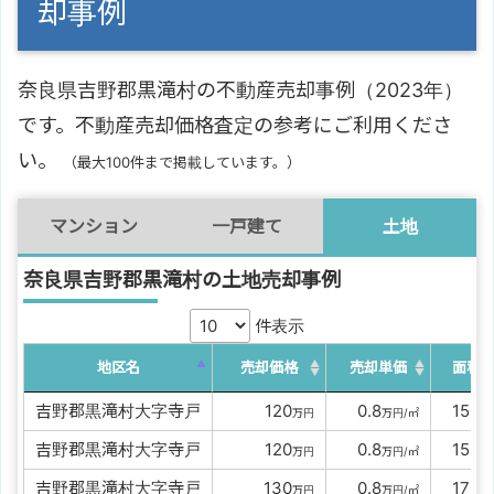
却事例
奈良県吉野郡黒滝村の不動産売却事例（2023年）
です。不動産売却価格査定の参考にご利用くださ
い。
（最大100件まで掲載しています。）
マンション
一戸建て
土地
奈良県吉野郡黒滝村の土地売却事例
件表示
地区名
売却価格
売却単価
面積
吉野郡黒滝村大字寺戸
0000
120
00
0.8
0
150
万円
万円/㎡
㎡
吉野郡黒滝村大字寺戸
0000
120
00
0.8
0
155
万円
万円/㎡
㎡
吉野郡黒滝村大字寺戸
0000
130
00
0.8
0
170
万円
万円/㎡
㎡