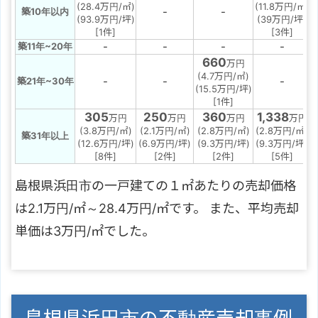
(28.4万円/㎡)
(11.8万円/㎡)
-
-
築10年以内
(93.9万円/坪)
(39万円/坪)
[1件]
[3件]
-
-
-
-
築11年~20年
660
万円
(4.7万円/㎡)
-
-
-
築21年~30年
(15.5万円/坪)
[1件]
305
250
360
1,338
万円
万円
万円
万円
(3.8万円/㎡)
(2.1万円/㎡)
(2.8万円/㎡)
(2.8万円/㎡)
築31年以上
(12.6万円/坪)
(6.9万円/坪)
(9.3万円/坪)
(9.3万円/坪)
[8件]
[2件]
[2件]
[5件]
島根県浜田市の一戸建ての１㎡あたりの売却価格
は2.1万円/㎡～28.4万円/㎡です。 また、平均売却
単価は3万円/㎡でした。