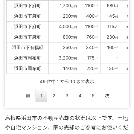
浜田市下府町
00
1,700
1100
0
680
5
万円
㎡
㎡
築
浜田市下府町
0000
200
0
400
00
45
6
万円
㎡
㎡
築
浜田市下府町
00
4,000
1100
0
115
2
万円
㎡
㎡
築
浜田市下府町
0000
800
0
760
0
230
3
万円
㎡
㎡
築
浜田市下有福町
0000
250
0
340
0
160
4
万円
㎡
㎡
築
浜田市周布町
00
3,200
0
175
000
-
-
万円
㎡
㎡
築
浜田市周布町
0000
140
0
220
0
130
3
万円
㎡
㎡
築
49 件中 1 から 10 まで表示
前
1
2
3
4
5
次
島根県浜田市の不動産売却の状況は以上です。土地
や自宅マンション、家の売却のご参考にお使いくだ