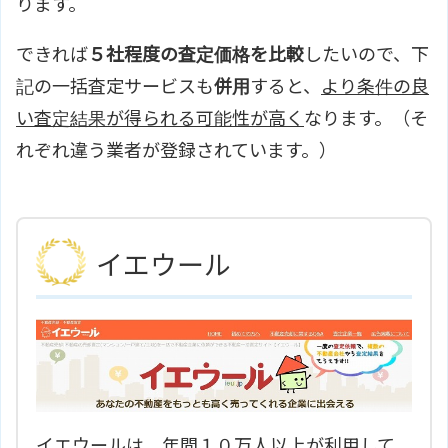
ります。
できれば
５社程度の査定価格を比較
したいので、下
記の一括査定サービスも
併用
すると、
より条件の良
い査定結果が得られる可能性が高く
なります。（そ
れぞれ違う業者が登録されています。）
イエウール
イエウールは、年間１０万人以上が利用して