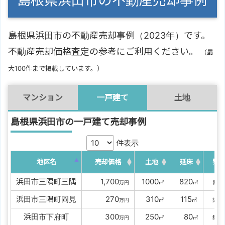
島根県浜田市の不動産売却事例
島根県浜田市の不動産売却事例（2023年）です。
不動産売却価格査定の参考にご利用ください。
（最
大100件まで掲載しています。）
マンション
一戸建て
土地
島根県浜田市の一戸建て売却事例
件表示
地区名
売却価格
土地
延床
築
浜田市三隅町三隅
00
1,700
1000
0
820
5
万円
㎡
㎡
築
浜田市三隅町岡見
0000
270
0
310
0
115
4
万円
㎡
㎡
築
浜田市下府町
0000
300
0
250
00
80
3
万円
㎡
㎡
築