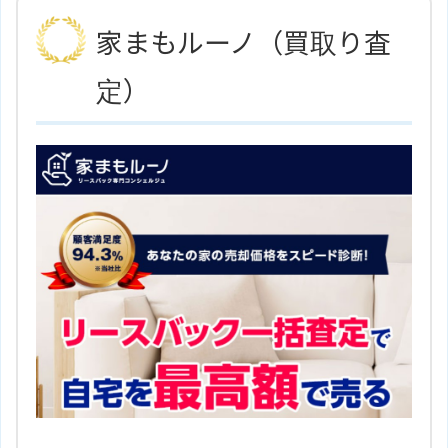
アクセス
ＪＲ山陰本線/浜田駅 徒歩5分
家まもルーノ（買取り査
有限会社クレヴァーのサイトはこ
ホームページ
ちら
定）