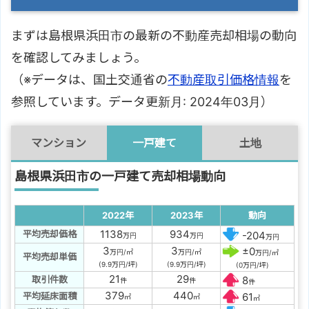
まずは島根県浜田市の最新の不動産売却相場の動向
を確認してみましょう。
（※データは、国土交通省の
不動産取引価格情報
を
参照しています。データ更新月: 2024年03月）
マンション
一戸建て
土地
島根県浜田市の一戸建て売却相場動向
2022年
2023年
動向
1138
934
平均売却価格
-204
万円
万円
万円
3
3
±0
万円/㎡
万円/㎡
万円/㎡
平均売却単価
(9.9万円/坪)
(9.9万円/坪)
(0万円/坪)
21
29
取引件数
8
件
件
件
379
440
平均延床面積
61
㎡
㎡
㎡