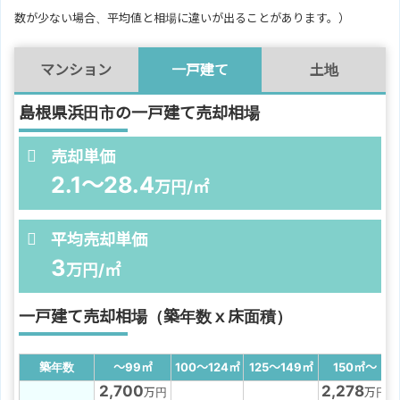
数が少ない場合、平均値と相場に違いが出ることがあります。）
マンション
一戸建て
土地
島根県浜田市の一戸建て売却相場
売却単価
2.1～28.4
万円/㎡
平均売却単価
3
万円/㎡
一戸建て売却相場（築年数ｘ床面積）
築年数
～99
㎡
100～124
㎡
125～149
㎡
150
㎡
～
2,700
2,278
万円
万円