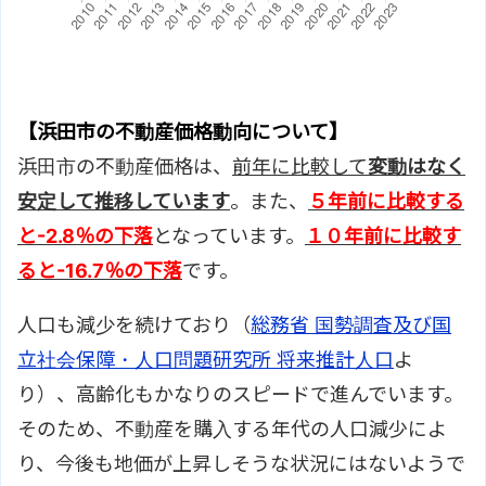
【浜田市の不動産価格動向について】
浜田市の不動産価格は、
前年に比較して
変動はなく
安定して推移しています
。また、
５年前に比較する
と
-2.8％の下落
となっています。
１０年前に比較す
ると
-16.7％の下落
です。
人口も減少を続けており（
総務省 国勢調査及び国
立社会保障・人口問題研究所 将来推計人口
よ
り）、高齢化もかなりのスピードで進んでいます。
そのため、不動産を購入する年代の人口減少によ
り、今後も地価が上昇しそうな状況にはないようで